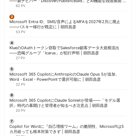
——新ナビバー「Discover/Publish/Build」とAI機能を段階展開 |
胡田昌彦
62 PV
Microsoft Entra ID、SMS/音声によるMFAを2027年2月に廃止
——パスキー移行が既定に | 胡田昌彦
53 PV
KlueのOAuthトークン窃取でSalesforce顧客データ大規模流出
——恐喝グループ「Icarus」が犯行声明 | 胡田昌彦
27 PV
Microsoft 365 CopilotにAnthropicのClaude Opus 5が追加、
Word・Excel・PowerPointで選択可能に | 胡田昌彦
22 PV
Microsoft 365 CopilotにClaude Sonnetが登場——「モデル選
択」時代の幕開けと管理者が知るべき注意点 | 胡田昌彦
20 PV
Copilot for Wordに『自己増殖ワーム』の脆弱性、Microsoftは5
カ月経っても根本対策できず | 胡田昌彦