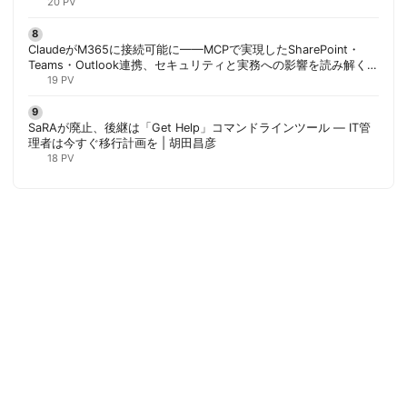
20 PV
ClaudeがM365に接続可能に——MCPで実現したSharePoint・
Teams・Outlook連携、セキュリティと実務への影響を読み解く |
胡田昌彦
19 PV
SaRAが廃止、後継は「Get Help」コマンドラインツール — IT管
理者は今すぐ移行計画を | 胡田昌彦
18 PV