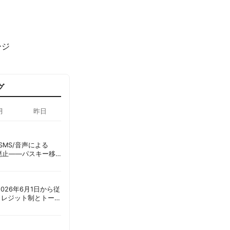
ージ
グ
月
昨日
ID、SMS/音声による
に廃止——パスキー移
彦
ot、2026年6月1日から従
クレジット制とトーク
ーショック」を回避