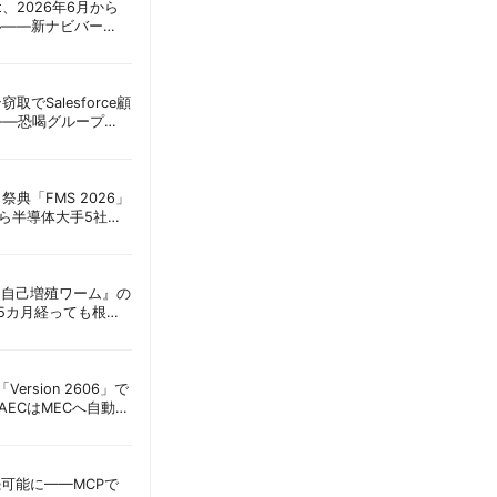
oint、2026年6月から
ル——新ナビバー
h/Build」とAI機能を段
窃取でSalesforce顧
——恐喝グループ
 | 胡田昌彦
祭典「FMS 2026」
アら半導体大手5社が
田昌彦
ordに『自己増殖ワーム』の
tは5カ月経っても根本
彦
s「Version 2606」で
AECはMECへ自動移
接続可能に——MCPで