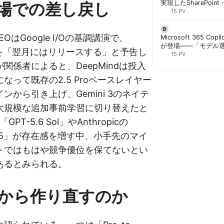
実現したSharePoint・
場での差し戻し
携、セキュリティと
15 PV
解く | 胡田昌彦
i CEOはGoogle I/Oの基調講演で、
Microsoft 365 Copi
が登場——「モデル
5 Proを「翌月にはリリースする」と予告し
と管理者が知るべき注
15 PV
関係者によると、DeepMindは投入
なって既存の2.5 Proベースレイヤー
ンから引き上げ、Gemini 3のネイテ
大規模な追加事前学習に切り替えたと
GPT-5.6 Sol」やAnthropicの
able 5」が存在感を増す中、小手先のマイ
トではもはや競争優位を保てないとい
あるとみられる。
から作り直すのか