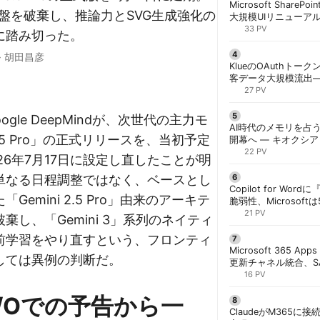
Microsoft ShareP
の基盤を破棄し、推論力とSVG生成強化の
大規模UIリニューア
「Discover/Publis
33 PV
に踏み切った。
階展開 | 胡田昌彦
·
胡田昌彦
KlueのOAuthトークン
客データ大規模流出
「Icarus」が犯行声明
27 PV
oogle DeepMindが、次世代の主力モ
AI時代のメモリを占う
 3.5 Pro」の正式リリースを、当初予定
開幕へ ― キオクシ
基調講演に集結 | 胡
22 PV
26年7月17日に設定し直したことが明
単なる日程調整ではなく、ベースとし
Copilot for W
Gemini 2.5 Pro」由来のアーキテ
脆弱性、Microsof
対策できず | 胡田昌
21 PV
棄し、「Gemini 3」系列のネイティ
前学習をやり直すという、フロンティ
Microsoft 365 App
しては異例の判断だ。
更新チャネル統合、S
行 | 胡田昌彦
16 PV
e I/Oでの予告から一
ClaudeがM365に