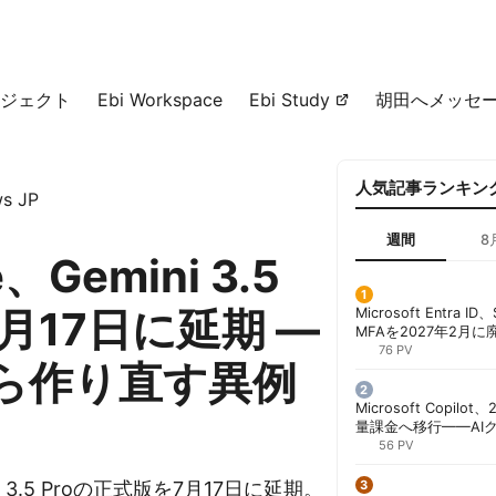
ジェクト
Ebi Workspace
Ebi Study
胡田へメッセ
人気記事ランキン
s JP
週間
8
e、Gemini 3.5
7月17日に延期 ―
Microsoft Entra 
MFAを2027年2月
行が既定に | 胡田昌
76 PV
ら作り直す異例
Microsoft Copil
量課金へ移行——AI
ンコストで「メータ
56 PV
する方法 | 胡田昌彦
ni 3.5 Proの正式版を7月17日に延期。