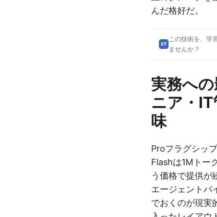
んだ格好だ。
この技術を、学
ST
ませんか？
実務への
ニア・I
味
Proフラグシップ
Flashは1Mトー
う価格で提供が
エージェントパイ
でおくのが現実
入ったレイアウト