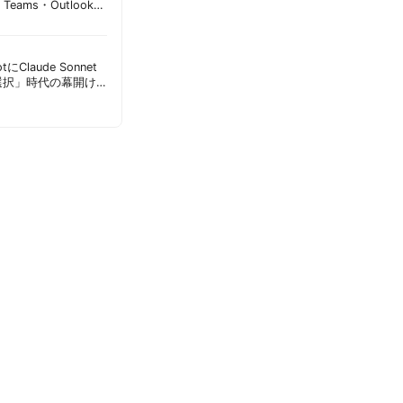
Teams・Outlook連
実務への影響を読み
lotにClaude Sonnet
選択」時代の幕開け
意点 | 胡田昌彦