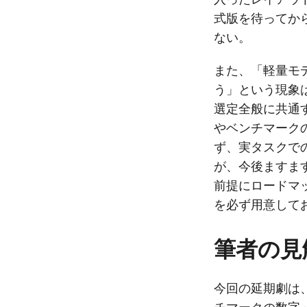
式版を待ってか
ない。
また、「軽量モ
う」という現象は
選定全般に共通
やベンチマーク
ず、実タスクで
が、今後ますま
前提にロードマ
を必ず用意して
筆者の見
今回の延期劇は