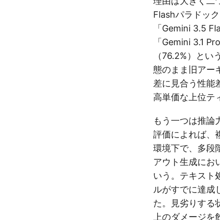
理由は大きく二つ
Flashパラド
「Gemini 3.
「Gemini 3.1 P
（76.2%）と
態のまま旧アーキ
差に見合う性能
高単価な上位テ
もう一つは推論
評価によれば、
環境下で、多段
アウト生成にお
いう。テキスト
ルがすでに達成
た。見劣りする
上のダメージを