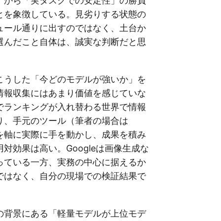
」から「実タスクでの安定性」の勝負
とを象徴している。見劣りする状態の
ュール通りに出すのではなく、土台か
選んだこと自体は、誠実な判断だと思
こうした「今どのモデルが強いか」を
情報収集にはあまり価値を感じていな
でランキングが入れ替わる世界で情報
り、手元のツール（筆者の場合は
de）を軸に実際に手を動かし、成果を積み
対効果は高い。Googleは画像生成な
っている一方、実務の中心に据えるか
ではなく、自分の現場での検証結果で
の背景にある「軽量モデルが上位モデ