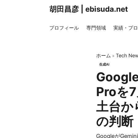
胡田昌彦 | ebisuda.net
プロフィール
専門領域
実績・プロ
ホーム
Tech New
»
生成AI
Googl
Proを
土台か
の判断
GoogleがGemi