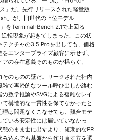
語られている。一つは「Pro-to-
ックス」だ。先行リリースされた軽量版
5 Flash」が、旧世代の上位モデル
ro」をTerminal-Bench 2.1で上回る
いう逆転現象が起きてしまった。この状
テクチャの3.5 Proを出しても、価格
差をエンタープライズ顧客に示せず、
ィアの存在意義そのものが揺らぐ。
力そのものの壁だ。リークされた社内
複雑で再帰的なツール呼び出しが絡む
階の数学推論やSVGによる複雑なレイ
いて構造的な一貫性を保てなかったと
処理は問題なくこなせても、競合モデ
している安定性には届いていなかっ
状態のまま世に出すより、短期的なPR
飲み込んでも基盤から作り直す方を選