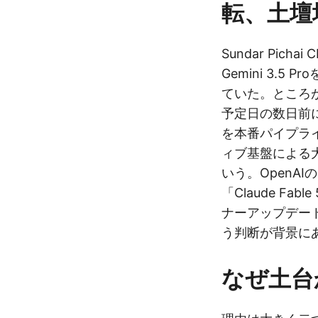
転、土壇
Sundar Picha
Gemini 3.
ていた。ところが
予定日の数日前に
を本番パイプライ
ィブ基盤による
いう。OpenAIの「
「Claude F
ナーアップデー
う判断が背景に
なぜ土台