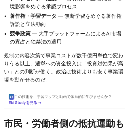
境影響をめぐる承認プロセス
著作権・学習データ
— 無断学習をめぐる著作権
訴訟と立法動向
競争政策
— 大手プラットフォームによるAI市場
の寡占と独禁法の適用
規制の内容次第で事業コストが数千億円単位で変わ
りうる以上、選挙への資金投入は「投資対効果が高
い」との判断が働く。政治は技術よりも安く事業環
境を動かせるのだ。
この技術を、学習マップと動画で体系的に学びませんか？
ST
Ebi Studyを見る →
市民・労働者側の抵抗運動も