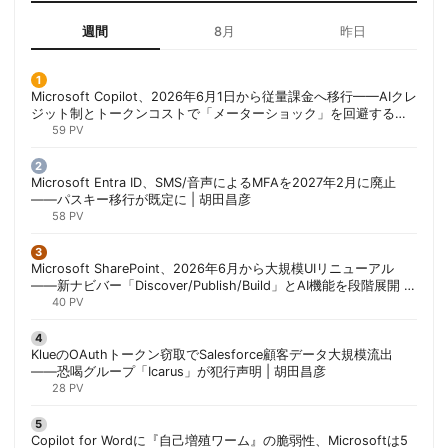
週間
8月
昨日
Microsoft Copilot、2026年6月1日から従量課金へ移行——AIクレ
ジット制とトークンコストで「メーターショック」を回避する方
法 | 胡田昌彦
59 PV
Microsoft Entra ID、SMS/音声によるMFAを2027年2月に廃止
——パスキー移行が既定に | 胡田昌彦
58 PV
Microsoft SharePoint、2026年6月から大規模UIリニューアル
——新ナビバー「Discover/Publish/Build」とAI機能を段階展開 |
胡田昌彦
40 PV
KlueのOAuthトークン窃取でSalesforce顧客データ大規模流出
——恐喝グループ「Icarus」が犯行声明 | 胡田昌彦
28 PV
Copilot for Wordに『自己増殖ワーム』の脆弱性、Microsoftは5