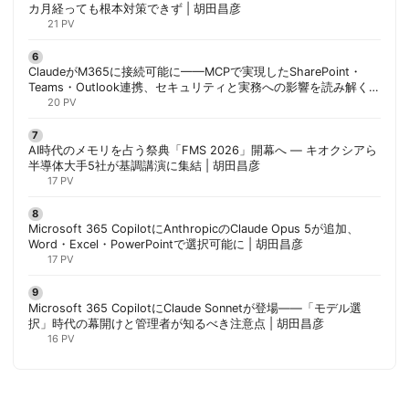
カ月経っても根本対策できず | 胡田昌彦
21 PV
ClaudeがM365に接続可能に——MCPで実現したSharePoint・
Teams・Outlook連携、セキュリティと実務への影響を読み解く |
胡田昌彦
20 PV
AI時代のメモリを占う祭典「FMS 2026」開幕へ ― キオクシアら
半導体大手5社が基調講演に集結 | 胡田昌彦
17 PV
Microsoft 365 CopilotにAnthropicのClaude Opus 5が追加、
Word・Excel・PowerPointで選択可能に | 胡田昌彦
17 PV
Microsoft 365 CopilotにClaude Sonnetが登場——「モデル選
択」時代の幕開けと管理者が知るべき注意点 | 胡田昌彦
16 PV