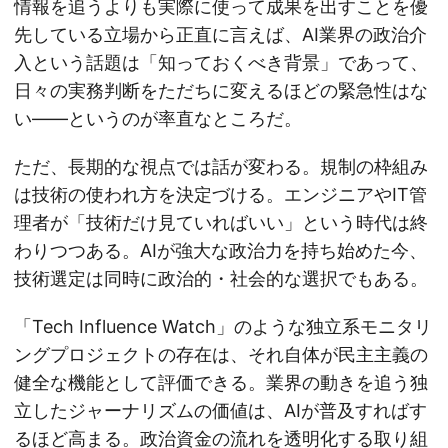
情報を追うよりも実際に使って成果を出すことを優
先している立場から正直に言えば、AI業界の政治介
入という話題は「知っておくべき背景」であって、
日々の実務判断をただちに変えるほどの緊急性はな
い——というのが率直なところだ。
ただ、長期的な視点では話が変わる。規制の枠組み
は技術の使われ方を決定づける。エンジニアやIT管
理者が「技術だけ見ていればいい」という時代は終
わりつつある。AIが強大な政治力を持ち始めた今、
技術選定は同時に政治的・社会的な選択でもある。
「Tech Influence Watch」のような独立系モニタリ
ングプロジェクトの存在は、それ自体が民主主義の
健全な機能として評価できる。業界の動きを追う独
立したジャーナリズムの価値は、AIが普及すればす
るほど高まる。政治資金の流れを透明化する取り組