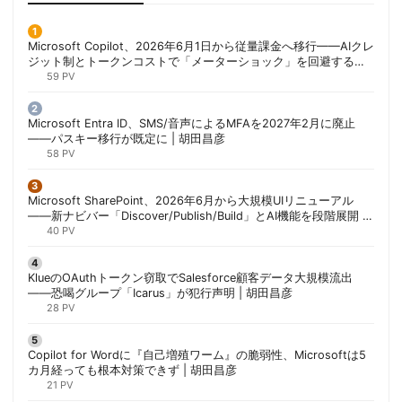
Microsoft Copilot、2026年6月1日から従量課金へ移行——AIクレ
ジット制とトークンコストで「メーターショック」を回避する方
法 | 胡田昌彦
59 PV
Microsoft Entra ID、SMS/音声によるMFAを2027年2月に廃止
——パスキー移行が既定に | 胡田昌彦
58 PV
Microsoft SharePoint、2026年6月から大規模UIリニューアル
——新ナビバー「Discover/Publish/Build」とAI機能を段階展開 |
胡田昌彦
40 PV
KlueのOAuthトークン窃取でSalesforce顧客データ大規模流出
——恐喝グループ「Icarus」が犯行声明 | 胡田昌彦
28 PV
Copilot for Wordに『自己増殖ワーム』の脆弱性、Microsoftは5
カ月経っても根本対策できず | 胡田昌彦
21 PV