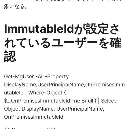
象になる。
ImmutableIdが設定さ
れているユーザーを確
認
Get-MgUser -All -Property
DisplayName,UserPrincipalName,OnPremisesImm
utableId | Where-Object {
$_.OnPremisesImmutableId -ne $null } | Select-
Object DisplayName, UserPrincipalName,
OnPremisesImmutableId