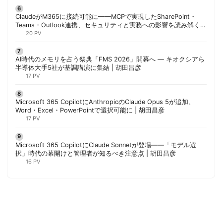
ClaudeがM365に接続可能に——MCPで実現したSharePoint・
Teams・Outlook連携、セキュリティと実務への影響を読み解く |
胡田昌彦
20 PV
AI時代のメモリを占う祭典「FMS 2026」開幕へ ― キオクシアら
半導体大手5社が基調講演に集結 | 胡田昌彦
17 PV
Microsoft 365 CopilotにAnthropicのClaude Opus 5が追加、
Word・Excel・PowerPointで選択可能に | 胡田昌彦
17 PV
Microsoft 365 CopilotにClaude Sonnetが登場——「モデル選
択」時代の幕開けと管理者が知るべき注意点 | 胡田昌彦
16 PV