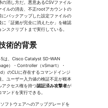
跡の消し方だ。悪意あるCSVファイル
イルの消去、不正rootアカウントの
前にバックアップした設定ファイルの
後に「証拠が完全に消えたか」を確認
ョンスクリプトまで実行している。
技術的背景
5は、Cisco Catalyst SD-WAN
age）・Controller（vSmart）・
vBond）のCLIに存在するコマンドインジ
性。ユーザー入力値の検証不足が根本
ルアクセス権を持つ
認証済み攻撃者
が
意コマンドを実行できる。
済みソフトウェアへのアップグレードを