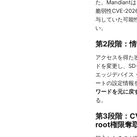
た。Mandia
脆弱性CVE-2026
与していた可能
い。
第2段階：
アクセスを得た
ドを変更し、SD-W
エッジデバイス・
ートの設定情報
ワードを元に戻
る。
第3段階：CV
root権限奪