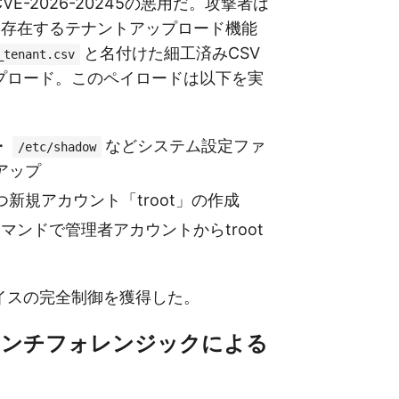
E-2026-20245の悪用だ。攻撃者は
LIに存在するテナントアップロード機能
と名付けた細工済みCSV
_tenant.csv
プロード。このペイロードは以下を実
・
などシステム設定ファ
/etc/shadow
アップ
持つ新規アカウント「troot」の作成
マンドで管理者アカウントからtroot
イスの完全制御を獲得した。
アンチフォレンジックによる