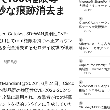
Microsoft ShareP
大規模UIリニューア
妙な痕跡消去ま
「Discover/Publis
33 PV
階展開 | 胡田昌彦
KlueのOAuthトークン
客データ大規模流出
「Icarus」が犯行声明
27 PV
sco Catalyst SD-WAN脆弱性CVE-
5を悪用してroot権限を持つ不正アカウン
AI時代のメモリを占う
拠を完全消去するゼロデイ攻撃の詳細
開幕へ ― キオクシ
基調講演に集結 | 胡
22 PV
分
·
胡田昌彦
Copilot for W
脆弱性、Microsof
対策できず | 胡田昌
21 PV
ndiantは2026年6月24日、Cisco
Microsoft 365 App
-WAN製品群の脆弱性CVE-2026-20245
更新チャネル統合、S
行 | 胡田昌彦
16 PV
攻撃に悪用され、攻撃者がroot権限
ウントを標的デバイスに作成していた
ClaudeがM365に