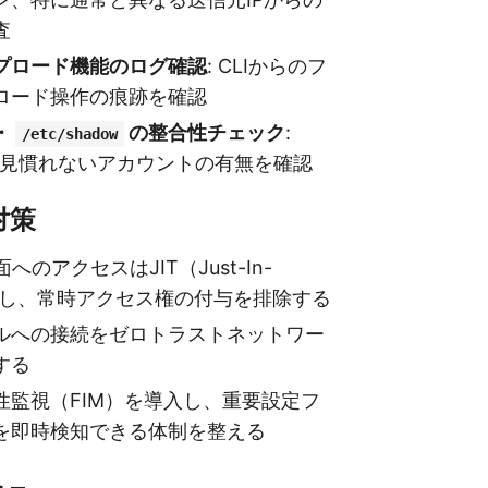
査
プロード機能のログ確認
: CLIからのフ
ロード操作の痕跡を確認
・
の整合性チェック
:
/etc/shadow
等の見慣れないアカウントの有無を確認
対策
面へのアクセスはJIT（Just-In-
管理し、常時アクセス権の付与を排除する
ルへの接続をゼロトラストネットワー
する
性監視（FIM）を導入し、重要設定フ
を即時検知できる体制を整える