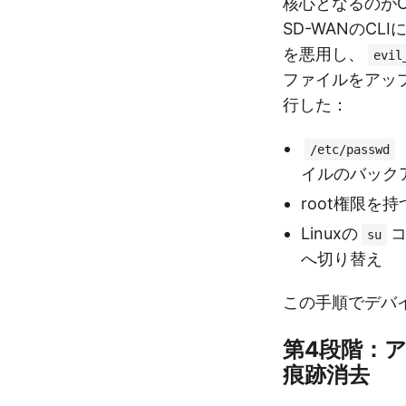
核心となるのがCV
SD-WANのC
を悪用し、
evil
ファイルをアッ
行した：
/etc/passwd
イルのバック
root権限を
Linuxの
コ
su
へ切り替え
この手順でデバ
第4段階：
痕跡消去