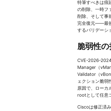
特筆すべきは痕
の削除、一時ファ
削除、そして事
完全復元——最
するバリデーシ
脆弱性の
CVE-2026-2024
Manager（vMan
Validator（
ェクション脆弱
原因で、ローカ
rootとして任
Ciscoは修正