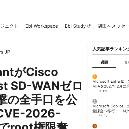
ジェクト
Ebi Workspace
Ebi Study
胡田へメッセ
人気記事ランキン
s JP
週間
8
antがCisco
yst SD-WANゼロ
Microsoft Entra 
MFAを2027年2月
行が既定に | 胡田昌
76 PV
撃の全手口を公
Microsoft Copil
VE-2026-
量課金へ移行——AI
ンコストで「メータ
56 PV
する方法 | 胡田昌彦
5でroot権限奪