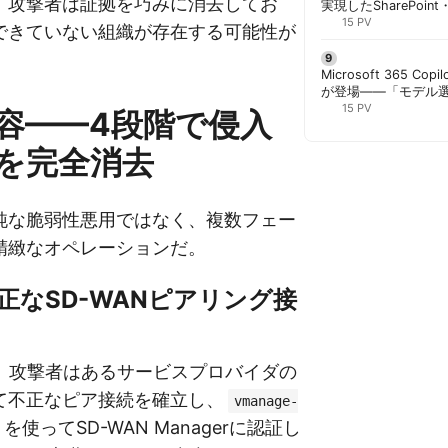
。攻撃者は証拠を巧みに消去してお
実現したSharePoint・
携、セキュリティと
15 PV
できていない組織が存在する可能性が
解く | 胡田昌彦
Microsoft 365 Copi
が登場——「モデル
と管理者が知るべき注
15 PV
容——4段階で侵入
を完全消去
純な脆弱性悪用ではなく、複数フェー
精緻なオペレーションだ。
正なSD-WANピアリング接
ら、攻撃者はあるサービスプロバイダの
て不正なピア接続を確立し、
vmanage-
使ってSD-WAN Managerに認証し