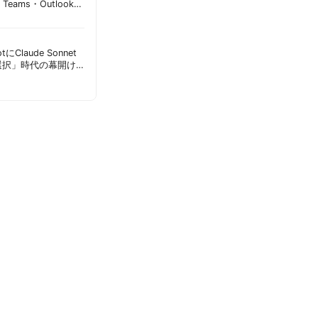
Teams・Outlook連
実務への影響を読み
lotにClaude Sonnet
選択」時代の幕開け
意点 | 胡田昌彦