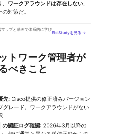
り、
ワークアラウンドは存在しない
。
一の対策だ。
習マップと動画で体系的に学び
Ebi Studyを見る →
ットワーク管理者が
るべきこと
優先
: Cisco提供の修正済みバージョン
プグレード。ワークアラウンドがない
択
の認証ログ確認
: 2026年3月以降の
ン、特に通常と異なる送信元IPからの