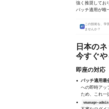
強く推奨してお
パッチ適用が唯
この技術を、学
ST
ませんか？
日本のネ
今すぐや
即座の対応
パッチ適用最
への即時アッ
ため、これ一
vmanage-admin
不審なログイ