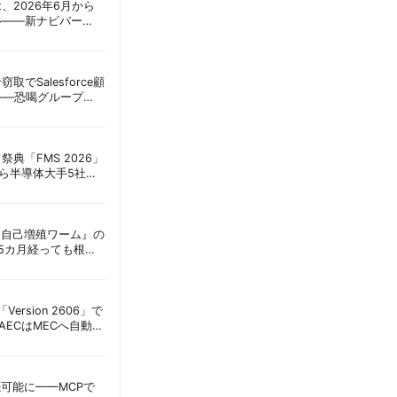
oint、2026年6月から
ル——新ナビバー
h/Build」とAI機能を段
窃取でSalesforce顧
——恐喝グループ
 | 胡田昌彦
祭典「FMS 2026」
アら半導体大手5社が
田昌彦
ordに『自己増殖ワーム』の
tは5カ月経っても根本
彦
s「Version 2606」で
AECはMECへ自動移
接続可能に——MCPで