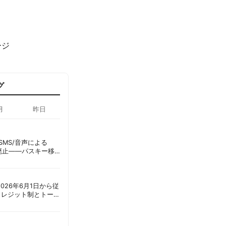
ージ
グ
月
昨日
ID、SMS/音声による
に廃止——パスキー移
彦
ot、2026年6月1日から従
クレジット制とトーク
ーショック」を回避