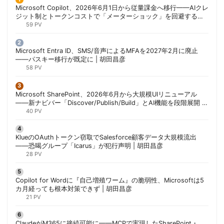
Microsoft Copilot、2026年6月1日から従量課金へ移行——AIクレ
ジット制とトークンコストで「メーターショック」を回避する方
法 | 胡田昌彦
59 PV
Microsoft Entra ID、SMS/音声によるMFAを2027年2月に廃止
——パスキー移行が既定に | 胡田昌彦
58 PV
Microsoft SharePoint、2026年6月から大規模UIリニューアル
——新ナビバー「Discover/Publish/Build」とAI機能を段階展開 |
胡田昌彦
40 PV
KlueのOAuthトークン窃取でSalesforce顧客データ大規模流出
——恐喝グループ「Icarus」が犯行声明 | 胡田昌彦
28 PV
Copilot for Wordに『自己増殖ワーム』の脆弱性、Microsoftは5
カ月経っても根本対策できず | 胡田昌彦
21 PV
ClaudeがM365に接続可能に——MCPで実現したSharePoint・