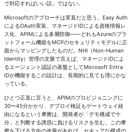
で対応すればいい話」ではない。
Microsoftのアプローチは実直だと思う。Easy Auth
によるOAuth実装、マネージドIDによる資格情報レ
ス化、APIMによる多層防御——どれもAzureのプラ
ットフォーム機能をMCPのセキュリティモデルに正
面からマッピングしたものだ。NHI（Non-Human
Identity）管理の文脈で言えば、マネージドIDによ
るエージェント認証の基盤としてMicrosoft Entra
IDが機能するこの設計は、長期的に見ても理にかな
っている。
ひとつ正直に言うと、APIMのプロビジョニングに
30〜45分かかり、デプロイ検証もゲートウェイ経
由になるという摩擦は、開発者が「デモ構成で十
分」と判断する誘惑に負けるリスクを生む。この摩
擦を下げる方向の改善があれば、セキュアな構成の