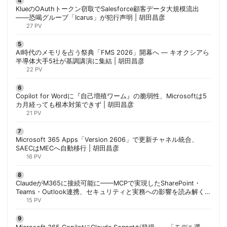
KlueのOAuthトークン窃取でSalesforce顧客データ大規模流出
——恐喝グループ「Icarus」が犯行声明 | 胡田昌彦
27 PV
AI時代のメモリを占う祭典「FMS 2026」開幕へ ― キオクシアら
半導体大手5社が基調講演に集結 | 胡田昌彦
22 PV
Copilot for Wordに『自己増殖ワーム』の脆弱性、Microsoftは5
カ月経っても根本対策できず | 胡田昌彦
21 PV
Microsoft 365 Apps「Version 2606」で更新チャネル統合、
SAECはMECへ自動移行 | 胡田昌彦
16 PV
ClaudeがM365に接続可能に——MCPで実現したSharePoint・
Teams・Outlook連携、セキュリティと実務への影響を読み解く |
胡田昌彦
15 PV