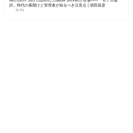
Microsoft 365 CopilotにClaude Sonnetが登場——「モデル選
択」時代の幕開けと管理者が知るべき注意点 | 胡田昌彦
15 PV