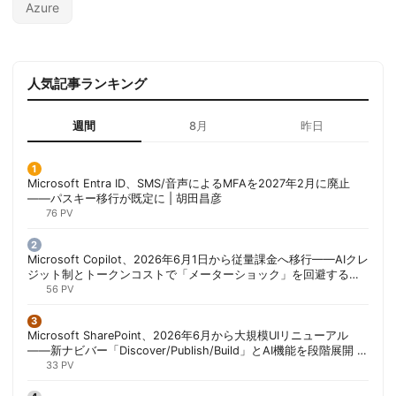
Azure
人気記事ランキング
週間
8月
昨日
Microsoft Entra ID、SMS/音声によるMFAを2027年2月に廃止
——パスキー移行が既定に | 胡田昌彦
76 PV
Microsoft Copilot、2026年6月1日から従量課金へ移行——AIクレ
ジット制とトークンコストで「メーターショック」を回避する方
法 | 胡田昌彦
56 PV
Microsoft SharePoint、2026年6月から大規模UIリニューアル
——新ナビバー「Discover/Publish/Build」とAI機能を段階展開 |
胡田昌彦
33 PV