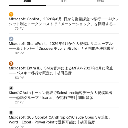
週間
8月
昨日
Microsoft Copilot、2026年6月1日から従量課金へ移行——AIクレ
ジット制とトークンコストで「メーターショック」を回避する方
法 | 胡田昌彦
79 PV
Microsoft SharePoint、2026年6月から大規模UIリニューアル
——新ナビバー「Discover/Publish/Build」とAI機能を段階展開 |
胡田昌彦
62 PV
Microsoft Entra ID、SMS/音声によるMFAを2027年2月に廃止
——パスキー移行が既定に | 胡田昌彦
53 PV
KlueのOAuthトークン窃取でSalesforce顧客データ大規模流出
——恐喝グループ「Icarus」が犯行声明 | 胡田昌彦
27 PV
Microsoft 365 CopilotにAnthropicのClaude Opus 5が追加、
Word・Excel・PowerPointで選択可能に | 胡田昌彦
22 PV