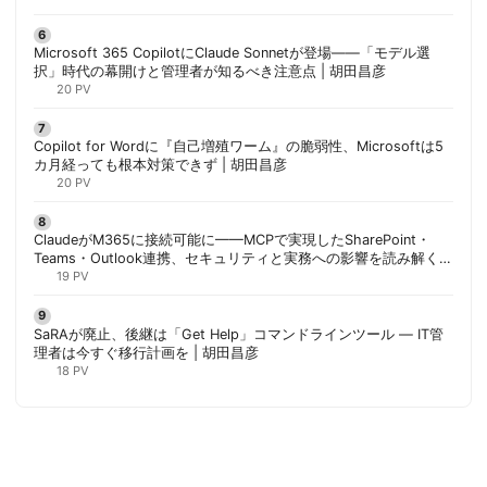
Microsoft 365 CopilotにClaude Sonnetが登場——「モデル選
択」時代の幕開けと管理者が知るべき注意点 | 胡田昌彦
20 PV
Copilot for Wordに『自己増殖ワーム』の脆弱性、Microsoftは5
カ月経っても根本対策できず | 胡田昌彦
20 PV
ClaudeがM365に接続可能に——MCPで実現したSharePoint・
Teams・Outlook連携、セキュリティと実務への影響を読み解く |
胡田昌彦
19 PV
SaRAが廃止、後継は「Get Help」コマンドラインツール — IT管
理者は今すぐ移行計画を | 胡田昌彦
18 PV