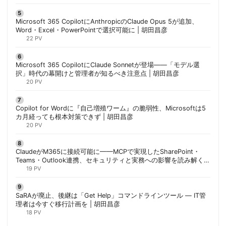
Microsoft 365 CopilotにAnthropicのClaude Opus 5が追加、
Word・Excel・PowerPointで選択可能に | 胡田昌彦
22 PV
Microsoft 365 CopilotにClaude Sonnetが登場——「モデル選
択」時代の幕開けと管理者が知るべき注意点 | 胡田昌彦
20 PV
Copilot for Wordに『自己増殖ワーム』の脆弱性、Microsoftは5
カ月経っても根本対策できず | 胡田昌彦
20 PV
ClaudeがM365に接続可能に——MCPで実現したSharePoint・
Teams・Outlook連携、セキュリティと実務への影響を読み解く |
胡田昌彦
19 PV
SaRAが廃止、後継は「Get Help」コマンドラインツール — IT管
理者は今すぐ移行計画を | 胡田昌彦
18 PV