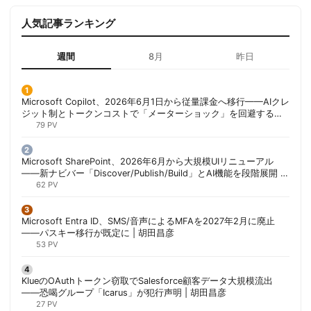
人気記事ランキング
週間
8月
昨日
Microsoft Copilot、2026年6月1日から従量課金へ移行——AIクレ
ジット制とトークンコストで「メーターショック」を回避する方
法 | 胡田昌彦
79 PV
Microsoft SharePoint、2026年6月から大規模UIリニューアル
——新ナビバー「Discover/Publish/Build」とAI機能を段階展開 |
胡田昌彦
62 PV
Microsoft Entra ID、SMS/音声によるMFAを2027年2月に廃止
——パスキー移行が既定に | 胡田昌彦
53 PV
KlueのOAuthトークン窃取でSalesforce顧客データ大規模流出
——恐喝グループ「Icarus」が犯行声明 | 胡田昌彦
27 PV