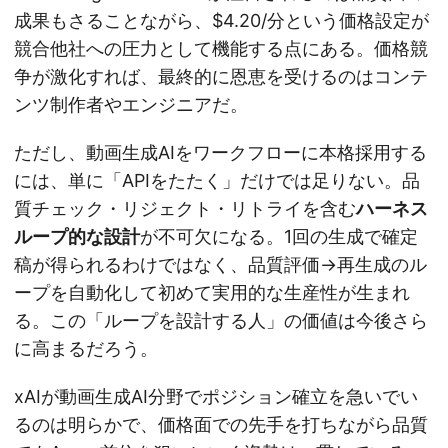
成果もさることながら、$4.20/分という価格設定が
競合他社への圧力として機能する点にある。価格競
争が激化すれば、最終的に恩恵を受けるのはコンテ
ンツ制作者やエンジニアだ。
ただし、動画生成AIをワークフローに本格採用する
には、単に「APIをたたく」だけでは足りない。品
質チェック・リジェクト・リトライを含む
ハーネス
ループ的な設計
が不可欠になる。1回の生成で確定
稿が得られるわけではなく、品質評価→再生成のル
ープを自動化して初めて実用的な生産性が生まれ
る。この「ループを設計する人」の価値は今後さら
に高まるだろう。
xAIが動画生成AI分野でポジション確立を急いでい
るのは明らかで、価格面での先手を打ちながら品質