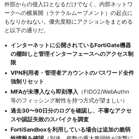
外部からの侵入口となるだけでなく、内部ネットワ
ークへの横展開（ラテラルムーブメント）の起点に
もなりかねない。優先度順にアクションをまとめる
と以下の通りだ。
インターネットに公開されているFortiGate機器
の棚卸しと管理インターフェースへのアクセス制
限
VPN利用者・管理者アカウントのパスワード全件
強制リセット
MFAが未導入なら即刻導入
（FIDO2/WebAuthn
等のフィッシング耐性を持つ方式が望ましい）
過去30〜90日分のログを確認し、不審なアクセ
スや認証失敗のスパイクを調査
FortiSandboxを利用している場合は追加の脆弱
性情報を確認
（別途、複数の重大脆弱性が攻撃に