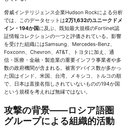
脅威インテリジェンス企業Hudson Rockによる分析
では、このデータセットは
2万1,632のユニークドメ
イン・194か国
に及ぶ、既知最大規模のFortinet認
証情報コレクションの一つと評価されている。影響
を受けた組織にはSamsung、Mercedes-Benz、
Foxconn、Chevron、AT&T、トヨタに加え、通
信・医療・金融・製造業の重要インフラ事業者や多
数の政府機関が含まれる。被害デバイス数が多かっ
た国はインド、米国、台湾、メキシコ、トルコの順
で、日本は直接名指しされていないものの194か国
という規模を考えれば無縁ではない。
攻撃の背景——ロシア語圏
グループによる組織的活動