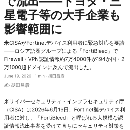
で流出——トヨタ・三
星電子等の大手企業も
影響範囲に
米CISAがFortinetデバイス利用者に緊急対応を要請
——ロシア語圏グループによる「FortiBleed」で
Firewall・VPN認証情報約7万4000件が194か国・2
万1000超ドメインに及んで流出した。
June 19, 2026
·
1 min
·
胡田昌彦
✍️ 胡田昌彦
米サイバーセキュリティ・インフラセキュリティ庁
（CISA）は2026年6月19日、Fortinet製デバイス利
用者に対し、「FortiBleed」と呼ばれる大規模な認
証情報流出事案を受けて直ちにセキュリティ対策を