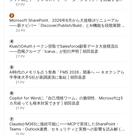
法 | 胡田昌彦
57 PV
Microsoft SharePoint、2026年6月から大規模UIリニューアル
——新ナビバー「Discover/Publish/Build」とAI機能を段階展開 |
胡田昌彦
33 PV
KlueのOAuthトークン窃取でSalesforce顧客データ大規模流出
——恐喝グループ「Icarus」が犯行声明 | 胡田昌彦
27 PV
AI時代のメモリを占う祭典「FMS 2026」開幕へ ― キオクシアら
半導体大手5社が基調講演に集結 | 胡田昌彦
21 PV
Copilot for Wordに『自己増殖ワーム』の脆弱性、Microsoftは5
カ月経っても根本対策できず | 胡田昌彦
21 PV
ClaudeがM365に接続可能に——MCPで実現したSharePoint・
Teams・Outlook連携、セキュリティと実務への影響を読み解く |
胡田昌彦
15 PV