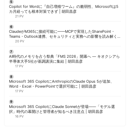
Copilot for Wordに『自己増殖ワーム』の脆弱性、Microsoftは5
カ月経っても根本対策できず | 胡田昌彦
21 PV
ClaudeがM365に接続可能に——MCPで実現したSharePoint・
Teams・Outlook連携、セキュリティと実務への影響を読み解く |
胡田昌彦
20 PV
AI時代のメモリを占う祭典「FMS 2026」開幕へ ― キオクシアら
半導体大手5社が基調講演に集結 | 胡田昌彦
17 PV
Microsoft 365 CopilotにAnthropicのClaude Opus 5が追加、
Word・Excel・PowerPointで選択可能に | 胡田昌彦
17 PV
Microsoft 365 CopilotにClaude Sonnetが登場——「モデル選
択」時代の幕開けと管理者が知るべき注意点 | 胡田昌彦
16 PV