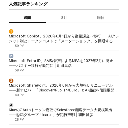
人気記事ランキング
週間
8月
昨日
Microsoft Copilot、2026年6月1日から従量課金へ移行——AIクレ
ジット制とトークンコストで「メーターショック」を回避する方
法 | 胡田昌彦
59 PV
Microsoft Entra ID、SMS/音声によるMFAを2027年2月に廃止
——パスキー移行が既定に | 胡田昌彦
58 PV
Microsoft SharePoint、2026年6月から大規模UIリニューアル
——新ナビバー「Discover/Publish/Build」とAI機能を段階展開 |
胡田昌彦
40 PV
KlueのOAuthトークン窃取でSalesforce顧客データ大規模流出
——恐喝グループ「Icarus」が犯行声明 | 胡田昌彦
28 PV