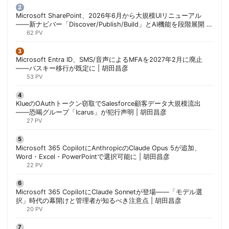
Microsoft SharePoint、2026年6月から大規模UIリニューアル
——新ナビバー「Discover/Publish/Build」とAI機能を段階展開 |
胡田昌彦
62 PV
Microsoft Entra ID、SMS/音声によるMFAを2027年2月に廃止
——パスキー移行が既定に | 胡田昌彦
53 PV
KlueのOAuthトークン窃取でSalesforce顧客データ大規模流出
——恐喝グループ「Icarus」が犯行声明 | 胡田昌彦
27 PV
Microsoft 365 CopilotにAnthropicのClaude Opus 5が追加、
Word・Excel・PowerPointで選択可能に | 胡田昌彦
22 PV
Microsoft 365 CopilotにClaude Sonnetが登場——「モデル選
択」時代の幕開けと管理者が知るべき注意点 | 胡田昌彦
20 PV