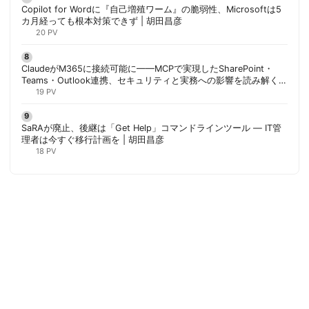
Copilot for Wordに『自己増殖ワーム』の脆弱性、Microsoftは5
カ月経っても根本対策できず | 胡田昌彦
20 PV
ClaudeがM365に接続可能に——MCPで実現したSharePoint・
Teams・Outlook連携、セキュリティと実務への影響を読み解く |
胡田昌彦
19 PV
SaRAが廃止、後継は「Get Help」コマンドラインツール — IT管
理者は今すぐ移行計画を | 胡田昌彦
18 PV