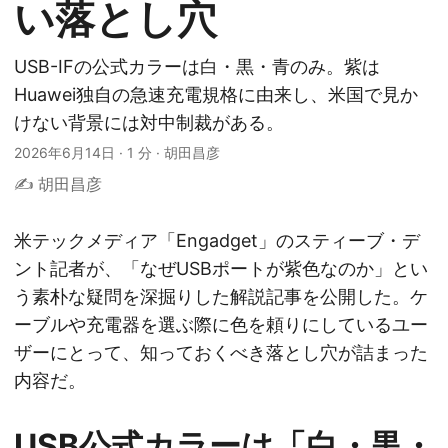
い落とし穴
USB-IFの公式カラーは白・黒・青のみ。紫は
Huawei独自の急速充電規格に由来し、米国で見か
けない背景には対中制裁がある。
2026年6月14日
·
1 分
·
胡田昌彦
✍️ 胡田昌彦
米テックメディア「Engadget」のスティーブ・デ
ント記者が、「なぜUSBポートが紫色なのか」とい
う素朴な疑問を深掘りした解説記事を公開した。ケ
ーブルや充電器を選ぶ際に色を頼りにしているユー
ザーにとって、知っておくべき落とし穴が詰まった
内容だ。
USB公式カラーは「白・黒・