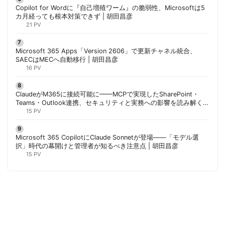
Copilot for Wordに『自己増殖ワーム』の脆弱性、Microsoftは5
カ月経っても根本対策できず | 胡田昌彦
21 PV
Microsoft 365 Apps「Version 2606」で更新チャネル統合、
SAECはMECへ自動移行 | 胡田昌彦
16 PV
ClaudeがM365に接続可能に——MCPで実現したSharePoint・
Teams・Outlook連携、セキュリティと実務への影響を読み解く |
胡田昌彦
15 PV
Microsoft 365 CopilotにClaude Sonnetが登場——「モデル選
択」時代の幕開けと管理者が知るべき注意点 | 胡田昌彦
15 PV