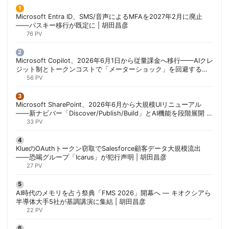
Microsoft Entra ID、SMS/音声によるMFAを2027年2月に廃止
——パスキー移行が既定に | 胡田昌彦
76 PV
Microsoft Copilot、2026年6月1日から従量課金へ移行——AIクレ
ジット制とトークンコストで「メーターショック」を回避する方
法 | 胡田昌彦
56 PV
Microsoft SharePoint、2026年6月から大規模UIリニューアル
——新ナビバー「Discover/Publish/Build」とAI機能を段階展開 |
胡田昌彦
33 PV
KlueのOAuthトークン窃取でSalesforce顧客データ大規模流出
——恐喝グループ「Icarus」が犯行声明 | 胡田昌彦
27 PV
AI時代のメモリを占う祭典「FMS 2026」開幕へ ― キオクシアら
半導体大手5社が基調講演に集結 | 胡田昌彦
22 PV