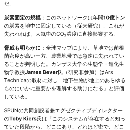
だ。
炭素固定の規模
：このネットワークは年間
10億トン
の炭素を地中に固定している（従来研究）。これが
失われれば、大気中のCO₂濃度に直接影響する。
脅威も明らかに
：全球マップにより、草地では菌根
菌密度が高い一方、農業地帯では急速に失われてい
ることが判明した。カンザス大学の生態学・進化生
物学教授
James Bever
氏（研究非参加）はArs
Technicaの取材に対し「地下生物が地上のあらゆる
ものにいかに重要かを理解する助けになる」と評価
している。
SPUNの共同創設者兼エグゼクティブディレクター
の
Toby Kiers
氏は「このシステムが存在すると知っ
ていた段階から、どこにあり、どれほど密で、どこ