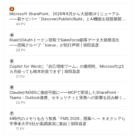
Microsoft SharePoint、2026年6月から大規模UIリニューアル
——新ナビバー「Discover/Publish/Build」とAI機能を段階展開 |
胡田昌彦
40 PV
KlueのOAuthトークン窃取でSalesforce顧客データ大規模流出
——恐喝グループ「Icarus」が犯行声明 | 胡田昌彦
28 PV
Copilot for Wordに『自己増殖ワーム』の脆弱性、Microsoftは5
カ月経っても根本対策できず | 胡田昌彦
21 PV
ClaudeがM365に接続可能に——MCPで実現したSharePoint・
Teams・Outlook連携、セキュリティと実務への影響を読み解く |
胡田昌彦
20 PV
AI時代のメモリを占う祭典「FMS 2026」開幕へ ― キオクシアら
半導体大手5社が基調講演に集結 | 胡田昌彦
17 PV