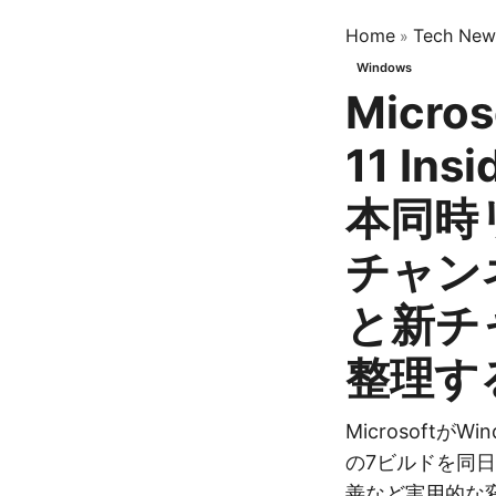
Home
Tech New
»
Windows
Micro
11 In
本同時
チャン
と新チ
整理す
MicrosoftがW
の7ビルドを同日投
善など実用的な