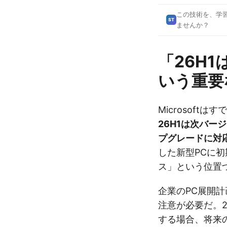
この技術を、学
ST
ませんか？
「26H
いう重要
Microsoft
26H1は次バー
プグレードに対
した新型PCに
ス」という位置
企業のPC展開計
注意が必要だ。2
する場合、将来