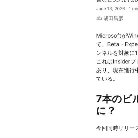
June 13, 2026
·
1 mi
✍️ 胡田昌彦
MicrosoftがWi
て、Beta・Exper
ンネルを対象に
これはInsid
あり、現在進行
ている。
7本のビ
に？
今回同時リリー