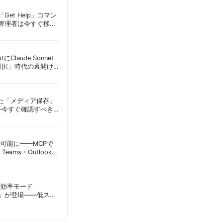
Get Help」コマン
T管理者は今すぐ移行
lotにClaude Sonnet
選択」時代の幕開け
意点 | 胡田昌彦
えた「メディア保存」
—今すぐ確認すべき
昌彦
接続可能に——MCPで
Teams・Outlook連
実務への影響を読み
sに「効率モード
ode）」が登場——低スペ
消費を自動最適化 |