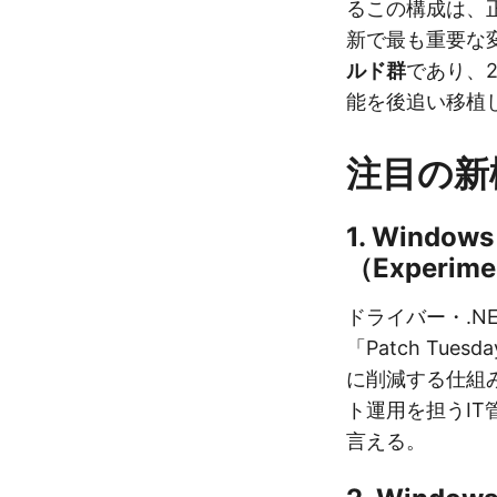
るこの構成は、
新で最も重要な
ルド群
であり、2
能を後追い移植
注目の新
1. Windo
（Experi
ドライバー・.N
「Patch Tu
に削減する仕組
ト運用を担うI
言える。