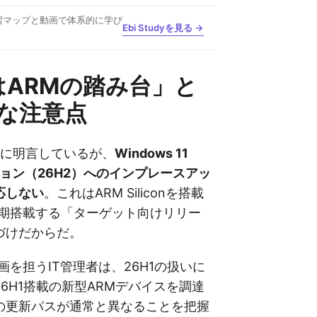
習マップと動画で体系的に学び
Ebi Studyを見る →
1はARMの踏み台」と
な注意点
はすでに明言しているが、
Windows 11
ジョン（26H2）へのインプレースアッ
応しない
。これはARM Siliconを搭載
初期搭載する「ターゲット向けリリー
づけだからだ。
画を担うIT管理者は、26H1の扱いに
6H1搭載の新型ARMデバイスを調達
の更新パスが通常と異なることを把握