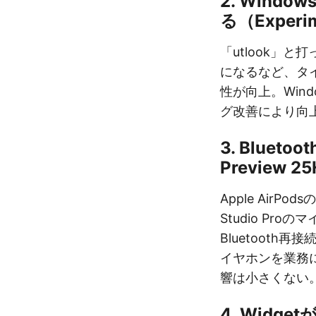
2. Windo
る（Exper
「utlook」と
になるなど、タ
性が向上。Wind
グ改善により向
3. Bluet
Preview 2
Apple AirP
Studio Pr
Bluetooth
イヤホンを業務
響は小さくない
4. Widge