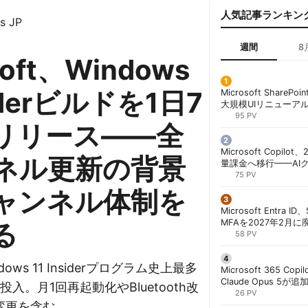
人気記事ランキン
s JP
週間
8
soft、Windows
siderビルドを1日7
Microsoft ShareP
大規模UIリニューア
「Discover/Publis
95 PV
リリース——全
階展開 | 胡田昌彦
Microsoft Copil
ネル更新の背景
量課金へ移行——AI
ンコストで「メータ
75 PV
する方法 | 胡田昌彦
ャンネル体制を
Microsoft Entra 
MFAを2027年2月
る
行が既定に | 胡田昌
58 PV
indows 11 Insiderプログラム史上最多
Microsoft 365 Copi
Claude Opus 5が追
入。月1回再起動化やBluetooth改
PowerPointで選択
26 PV
変更を含む。