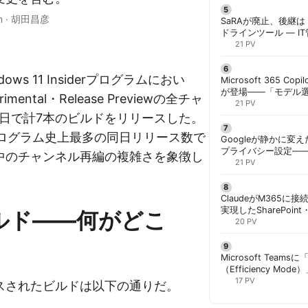
n
·
胡田昌彦
SaRAが廃止、後継は「
ドラインツール — I
計画を | 胡田昌彦
21 PV
ndows 11 Insiderプログラムにおい
Microsoft 365 Copi
が登場——「モデル
imental・Release Previewの全チャ
と管理者が知るべき注
21 PV
1日で計7本のビルドをリリースした。
erプログラム史上最多の同日リリース数で
Googleが静かに変
プライバシー設定—
中のチャンネル再編の複雑さを象徴し
手順と注意点 | 胡田
21 PV
ClaudeがM365に
実現したSharePoint・
ルド——何がどこ
携、セキュリティと
20 PV
解く | 胡田昌彦
Microsoft Team
（Efficiency M
ック端末でのリソース
17 PV
スされたビルドは以下の通りだ。
胡田昌彦