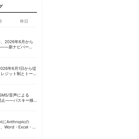
グ
月
昨日
oint、2026年6月から
ル——新ナビバー
h/Build」とAI機能を段
ot、2026年6月1日から従
クレジット制とトーク
ーショック」を回避
ID、SMS/音声による
に廃止——パスキー移
彦
lotにAnthropicの
加、Word・Excel・
可能に | 胡田昌彦