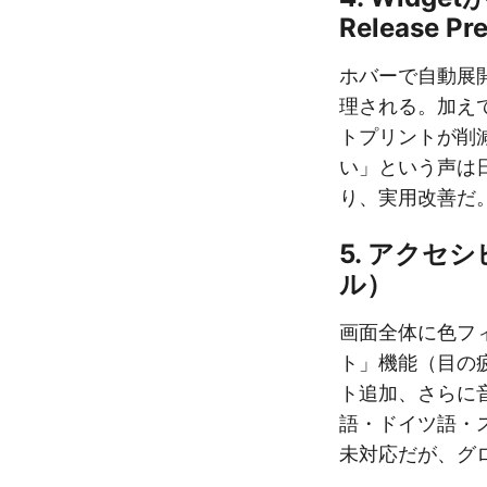
Release Pr
ホバーで自動展
理される。加え
トプリントが削減
い」という声は
り、実用改善だ
5. アクセ
ル）
画面全体に色フ
ト」機能（目の
ト追加、さらに
語・ドイツ語・
未対応だが、グ