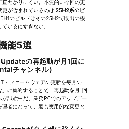
正直わかりにくい。本質的に今回の更
変更が含まれているのは
25H2系のビ
6H1のビルドはその25H2で既出の機
しているにすぎない。
機能5選
ws Updateの再起動が月1回に
mentalチャンネル）
ET・ファームウェアの更新を毎月の
esday」に集約することで、再起動を月1回
みが試験中だ。業務PCでのアップデー
T管理者にとって、最も実用的な変更と