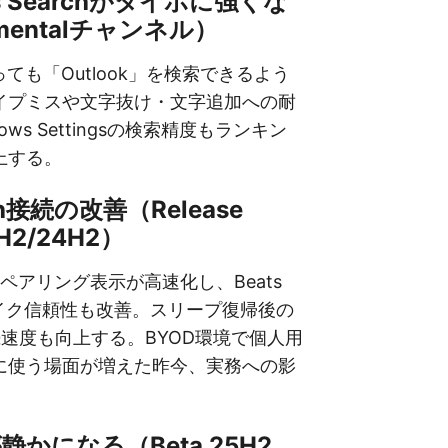
ws Searchがタイポに強くな
imentalチャンネル）
打っても「Outlook」を検索できるよう
イプミスや文字抜け・文字追加への耐
ows Settingsの検索精度もランキン
上する。
ooth接続の改善（Release
5H2/24H2）
odsのペアリング表示が高速化し、Beats
oのマイク信頼性も改善。スリープ復帰後の
再接続速度も向上する。BYOD環境で個人用
に使う場面が増えた昨今、実務への影
。
tが静かになる（Beta 25H2、