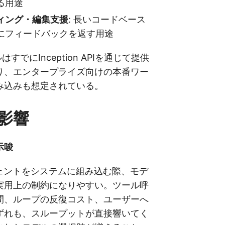
る用途
ィング・編集支援
: 長いコードベース
にフィードバックを返す用途
デルはすでにInception APIを通じて提供
り、エンタープライズ向けの本番ワー
み込みも想定されている。
影響
示唆
ジェントをシステムに組み込む際、モデ
実用上の制約になりやすい。ツール呼
間、ループの反復コスト、ユーザーへ
ずれも、スループットが直接響いてく