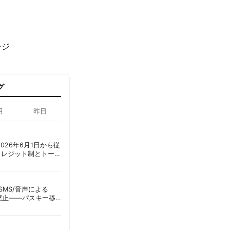
ージ
グ
月
昨日
ot、2026年6月1日から従
クレジット制とトーク
ーショック」を回避
ID、SMS/音声による
に廃止——パスキー移
彦