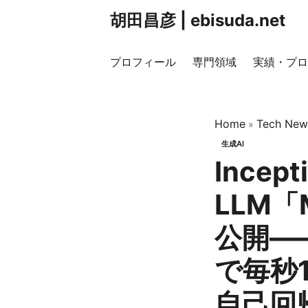
胡田昌彦 | ebisuda.net
プロフィール
専門領域
実績・プロ
Home
Tech New
»
生成AI
Incep
LLM「M
公開——
で毎秒1
自己回