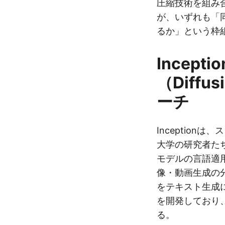
圧縮技術を組み
が、いずれも「
るか」という枠
Incep
（Diff
ーチ
Inception
大学の研究者た
モデルの言語適
像・動画生成の
をテキスト生成に
を開発しており、
る。