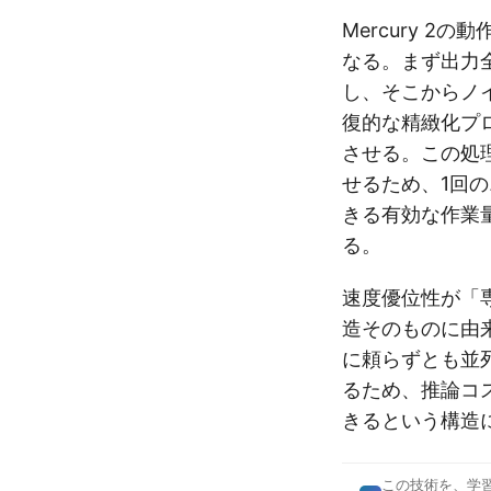
Mercury 
なる。まず出力
し、そこからノイ
復的な精緻化プ
させる。この処
せるため、1回
きる有効な作業
る。
速度優位性が「
造そのものに由
に頼らずとも並
るため、推論コ
きるという構造
この技術を、学