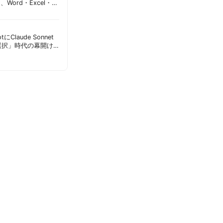
加、Word・Excel・
可能に | 胡田昌彦
lotにClaude Sonnet
選択」時代の幕開け
意点 | 胡田昌彦