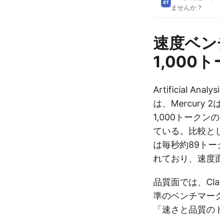
ST
ませんか？
速度ベン
1,000
Artificial 
は、Mercury 2は
1,000トーク
ている。比較として、
は毎秒約89トーク
れており、速度面
品質面では、Claud
準のベンチマー
「速さと品質の