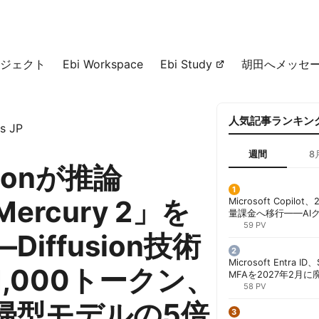
ジェクト
Ebi Workspace
Ebi Study
胡田へメッセ
人気記事ランキン
s JP
週間
8
tionが推論
ercury 2」を
Microsoft Copil
量課金へ移行——AI
ンコストで「メータ
59 PV
Diffusion技術
する方法 | 胡田昌彦
Microsoft Entra 
,000トークン、
MFAを2027年2月
行が既定に | 胡田昌
58 PV
帰型モデルの5倍