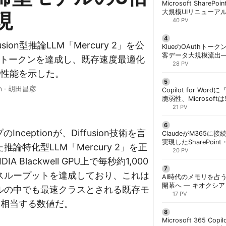
Microsoft ShareP
大規模UIリニューア
現
「Discover/Publis
40 PV
階展開 | 胡田昌彦
ffusion型推論LLM「Mercury 2」を公
KlueのOAuthトークン
客データ大規模流出
00トークンを達成し、既存速度最適化
「Icarus」が犯行声明
28 PV
の性能を示した。
n
·
胡田昌彦
Copilot for W
脆弱性、Microsof
対策できず | 胡田昌
21 PV
Inceptionが、Diffusion技術を言
ClaudeがM365に
実現したSharePoint・
論特化型LLM「Mercury 2」を正
携、セキュリティと
20 PV
解く | 胡田昌彦
A Blackwell GPU上で毎秒約1,000
スループットを達成しており、これは
AI時代のメモリを占う
開幕へ ― キオクシ
ルの中でも最速クラスとされる既存モ
基調講演に集結 | 胡
17 PV
に相当する数値だ。
Microsoft 365 Copi