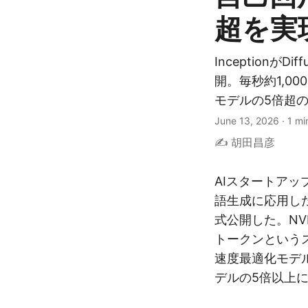
超を実
InceptionがDi
開。毎秒約1,0
モデルの5倍超
June 13, 2026
·
1 mi
✍️ 胡田昌彦
AIスタートアップの
語生成に応用した推
式公開した。NVIDI
トークンという
速度最適化モデ
デルの5倍以上