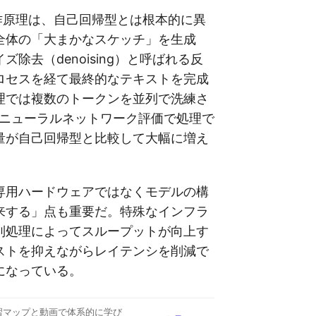
2の動作原理は、自己回帰型とは根本的に異
全体の「大まかなスケッチ」を生成
ズ除去（denoising）と呼ばれる反
ロセスを経て最終的なテキストを完成
理では複数のトークンを並列で洗練さ
のニューラルネットワーク評価で処理で
量が自己回帰型と比較して大幅に増え
専用ハードウェアではなくモデルの構
来する」点も重要だ。特殊なインフラ
列処理によってスループットが向上す
ストを抑えながらレイテンシを削減で
になっている。
習マップと動画で体系的に学び