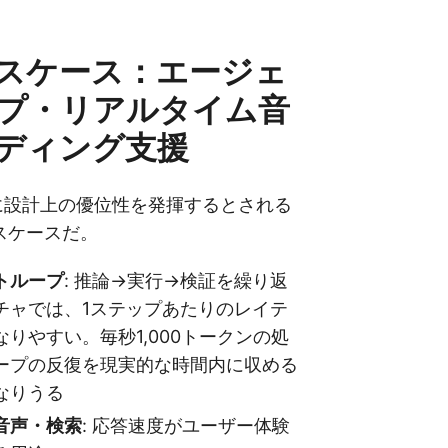
スケース：エージェ
プ・リアルタイム音
ディング支援
2が特に設計上の優位性を発揮するとされる
スケースだ。
トループ
: 推論→実行→検証を繰り返
チャでは、1ステップあたりのレイテ
りやすい。毎秒1,000トークンの処
ープの反復を現実的な時間内に収める
なりうる
音声・検索
: 応答速度がユーザー体験