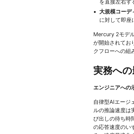
を直接左右す
大規模コーデ
に対して即座
Mercury 2モ
が開始されてお
クフローへの組
実務への
エンジニアへの
自律型AIエー
ルの推論速度は
び出しの待ち時
の応答速度のい