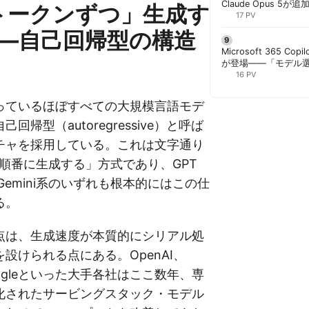
Claude Opus 5が追
トークンずつ」生成す
PowerPointで選択
17 PV
—自己回帰型の構造
Microsoft 365 Copi
が登場——「モデル
と管理者が知るべき注
16 PV
っているほぼすべての大規模言語モデ
回帰型（autoregressive）と呼ば
チャを採用している。これは文字通り
順番に生成する」方式であり、GPT
、Gemini系のいずれも根本的にはこの仕
る。
点は、生成速度が本質的にシリアル処
設けられる点にある。OpenAI、
、Googleといった大手各社はここ数年、専
化されたサービングスタック・モデル