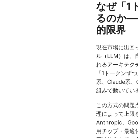
なぜ「1
るのか—
的限界
現在市場に出回
ル（LLM）は、自己
れるアーキテク
「1トークンずつ
系、Claude系
組みで動いてい
この方式の問題
理によって上限を
Anthropic
用チップ・最適