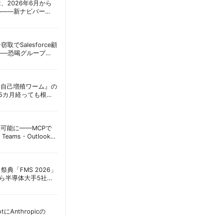
oint、2026年6月から
ル——新ナビバー
h/Build」とAI機能を段
窃取でSalesforce顧
——恐喝グループ
 | 胡田昌彦
ordに『自己増殖ワーム』の
tは5カ月経っても根本
彦
接続可能に——MCPで
Teams・Outlook連
実務への影響を読み
祭典「FMS 2026」
アら半導体大手5社が
田昌彦
lotにAnthropicの