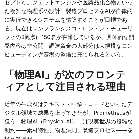
セプトだ。ジェットエンジンや医薬品化合物といっ
た複雑な物理系の設計・製造プロセスをAIが自律的
に実行できるシステムを構築することが目標であ
る。現在はサンフランシスコ・ロンドン・チューリ
ッヒの3拠点に150名が在籍しているが、具体的な開
発内容は非公開。調達資金の大部分は大規模なコン
ピューティング基盤の整備に充てられるという。
「物理AI」が次のフロンテ
ィアとして注目される理由
近年の生成AIはテキスト・画像・コードといったデ
ジタル領域で成果を上げてきたが、Prometheusが
狙う「物理AI（Physical AI）」は現実世界の複雑な
制約——素材特性、物理法則、製造プロセス——を
扱う領域だ。