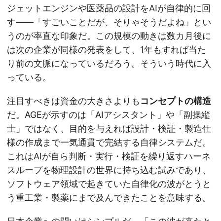
ジェットエンジンや医薬品の設計をAIが自律的に回
す——「すごいことだが、そりゃそうだよね」とい
うのが率直な印象だ。この規模の動きは数カ月後に
は次の企業が同様の発表をして、1年もすれば当た
り前の文脈になっているだろう。そういう時代に入
っている。
注目すべきは資金の大きさよりも
コンセプトの構造
だ。AGEが示すのは「AIアシスタント」や「副操縦
士」ではなく、目的を与えれば設計・検証・製造仕
様の作成まで一気通貫で完結する自律システムだ。
これはAIが自ら判断・実行・検証を繰り返すハーネ
スループを物理設計の世界に持ち込む試みであり、
ソフトウェア領域で起きていた自律化の波がとうと
う重工業・製薬にまで及んできたことを意味する。