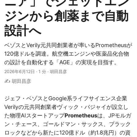
ニア」でジェットエン
ジンから創薬まで自動
設計へ
ベゾスとVerily元共同創業者が率いるPrometheusが
120億ドルを調達。航空機エンジンや医薬品化合物
の設計を自動化する「AGE」の実現を目指す。
2026年6月12日
·
1 分
·
胡田昌彦
✍️ 胡田昌彦
ジェフ・ベゾスとGoogle系ライフサイエンス企業
Verilyの元共同創業者ヴィック・バジャイが設立し
た物理AIスタートアップ
Prometheus
は、JPモルガ
ン・チェース、ゴールドマン・サックス、ブラック
ロックなどから新たに120億ドル（約1.8兆円）の資