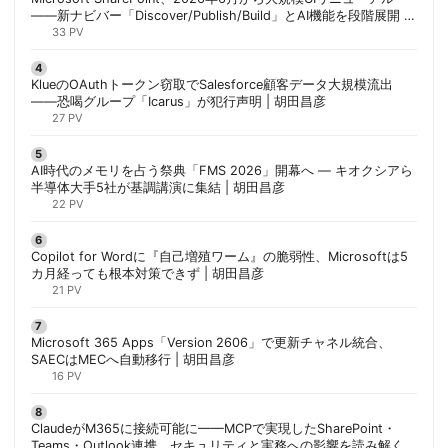
——新ナビバー「Discover/Publish/Build」とAI機能を段階展開 |
胡田昌彦
33 PV
KlueのOAuthトークン窃取でSalesforce顧客データ大規模流出
——恐喝グループ「Icarus」が犯行声明 | 胡田昌彦
27 PV
AI時代のメモリを占う祭典「FMS 2026」開幕へ ― キオクシアら
半導体大手5社が基調講演に集結 | 胡田昌彦
22 PV
Copilot for Wordに『自己増殖ワーム』の脆弱性、Microsoftは5
カ月経っても根本対策できず | 胡田昌彦
21 PV
Microsoft 365 Apps「Version 2606」で更新チャネル統合、
SAECはMECへ自動移行 | 胡田昌彦
16 PV
ClaudeがM365に接続可能に——MCPで実現したSharePoint・
Teams・Outlook連携、セキュリティと実務への影響を読み解く |