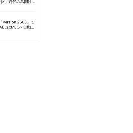
選択」時代の幕開け
意点 | 胡田昌彦
s「Version 2606」で
AECはMECへ自動移