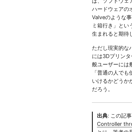
ば、ソフトウェ
ハードウェアの
Valveのよう
ミ箱行き」とい
生まれると期待
ただし現実的な
には3Dプリン
般ユーザーには
「普通の人でも
いけるかどうか
だろう。
出典
: この記
Controller thr