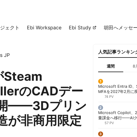
ジェクト
Ebi Workspace
Ebi Study
胡田へメッセ
人気記事ランキン
s JP
週間
8
がSteam
ollerのCADデー
Microsoft Entra 
MFAを2027年2月
行が既定に | 胡田昌
74 PV
開——3Dプリン
Microsoft Copil
造が非商用限定
量課金へ移行——AI
ンコストで「メータ
57 PV
する方法 | 胡田昌彦