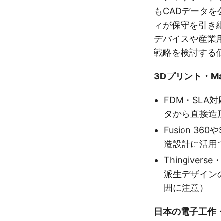
もCADデータ
ィが保守を引き継
デバイスや産業
戦略を検討する
3Dプリント・M
FDM・SLA
タから直接造
Fusion 36
造設計に活用
Thingiver
派生デザイン
囲に注意）
日本の電子工作