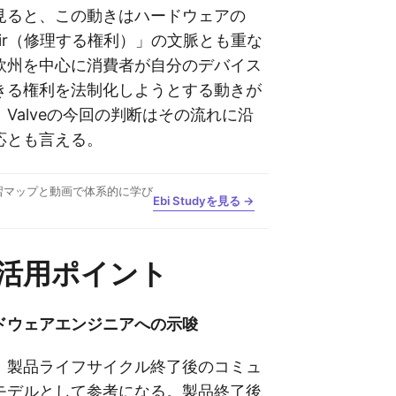
見ると、この動きはハードウェアの
Repair（修理する権利）」の文脈とも重な
欧州を中心に消費者が自分のデバイス
きる権利を法制化しようとする動きが
Valveの今回の判断はその流れに沿
応とも言える。
習マップと動画で体系的に学び
Ebi Studyを見る →
活用ポイント
ドウェアエンジニアへの示唆
、製品ライフサイクル終了後のコミュ
モデルとして参考になる。製品終了後