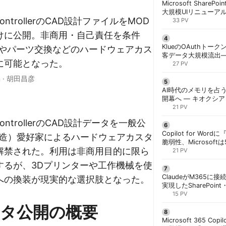
Microsoft ShareP
大規模UIリニューア
 ControllerのCAD設計ファイルをMOD
「Discover/Publis
33 PV
階展開 | 胡田昌彦
けに公開。非商用・自己責任を条件
KlueのOAuthトークン
トやパーツ交換などのハードウェアカス
客データ大規模流出
に可能となった。
「Icarus」が犯行声明
27 PV
n
·
胡田昌彦
AI時代のメモリを占う
開幕へ ― キオクシ
基調講演に集結 | 胡
21 PV
 ControllerのCAD設計データを一般公
Copilot for W
改造）愛好家によるハードウェアカスタ
脆弱性、Microsof
解禁された。利用は非商用目的に限ら
対策できず | 胡田昌
21 PV
するが、3Dプリンターや工作機械を使
ClaudeがM365に
への換装が現実的な選択肢となった。
実現したSharePoint・
携、セキュリティと
15 PV
解く | 胡田昌彦
ータ公開の概要
Microsoft 365 Copi