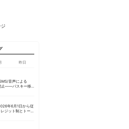
ージ
グ
月
昨日
ID、SMS/音声による
に廃止——パスキー移
彦
ot、2026年6月1日から従
クレジット制とトーク
ーショック」を回避