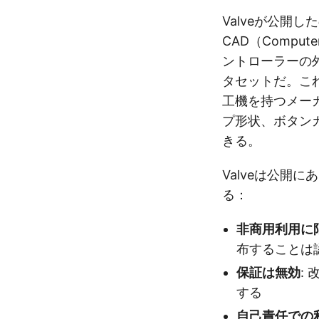
Valveが公開したの
CAD（Comput
ントローラーの
タセットだ。これ
工機を持つメー
プ形状、ボタン
きる。
Valveは公開
る：
非商用利用に
布することは
保証は無効
:
する
自己責任での