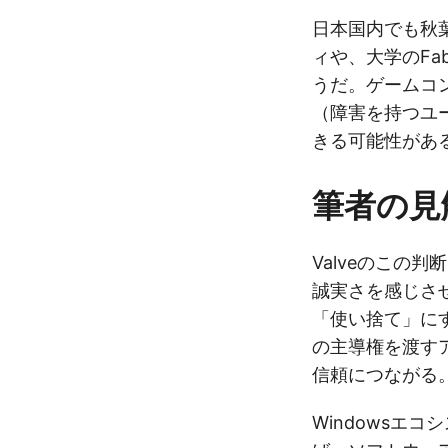
日本国内でも秋
ィや、大学のFa
うだ。ゲームコ
（障害を持つユ
きる可能性があ
筆者の見
Valveのこの
誠実さを感じさ
「使い捨て」に
の主導権を渡す
信頼につながる
Windowsエ