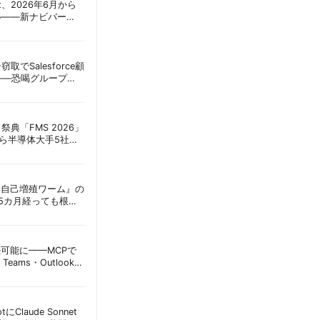
oint、2026年6月から
ル——新ナビバー
h/Build」とAI機能を段
窃取でSalesforce顧
——恐喝グループ
 | 胡田昌彦
祭典「FMS 2026」
アら半導体大手5社が
田昌彦
ordに『自己増殖ワーム』の
tは5カ月経っても根本
彦
接続可能に——MCPで
Teams・Outlook連
実務への影響を読み
lotにClaude Sonnet