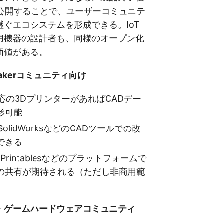
を公開することで、ユーザーコミュニテ
ぐエコシステムを形成できる。IoT
用機器の設計者も、同様のオープン化
価値がある。
akerコミュニティ向け
対応の3DプリンターがあればCADデー
形可能
0やSolidWorksなどのCADツールでの改
できる
se・Printablesなどのプラットフォームで
の共有が期待される（ただし非商用範
・ゲームハードウェアコミュニティ