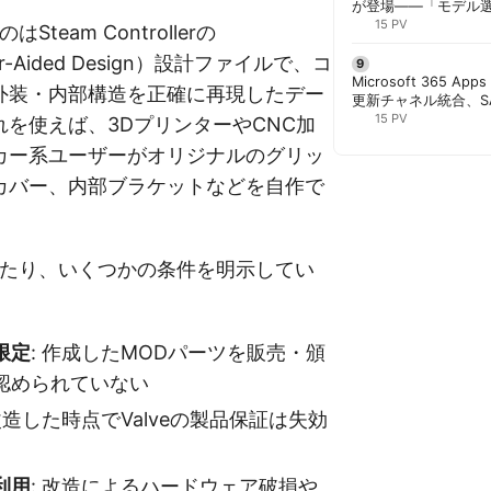
が登場——「モデル
と管理者が知るべき注
15 PV
はSteam Controllerの
er-Aided Design）設計ファイルで、コ
Microsoft 365 App
外装・内部構造を正確に再現したデー
更新チャネル統合、S
行 | 胡田昌彦
15 PV
を使えば、3DプリンターやCNC加
カー系ユーザーがオリジナルのグリッ
カバー、内部ブラケットなどを自作で
にあたり、いくつかの条件を明示してい
限定
: 作成したMODパーツを販売・頒
認められていない
 改造した時点でValveの製品保証は失効
利用
: 改造によるハードウェア破損や