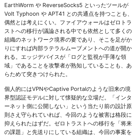
EarthWorm や ReverseSocks5 といったツールが
Volt Typhoon や APT41 との共通点を持つことも、
偶然とは考えにくい。ファイアウォールはゼロトラ
ストへの移行が議論される中でも依然として多くの
組織のネットワーク境界の要であり、そこを足がか
りにすれば内部ラテラルムーブメントへの道が開か
れる。エッジデバイスが「ログと監視が手薄な領
域」であることを攻撃者が熟知していることも、あ
らためて突きつけられた。
個人的にはVPNやCaptive Portalのような旧来の境
界型認証モデルに対して懐疑的な立場だ。「インタ
ーネット側に公開しない」という当たり前の設計原
則さえ守られていれば、今回のような被害は格段に
抑えられたはずだ。ゼロトラストへの移行を「将来
の課題」と先送りにしている組織は、今回の事案を