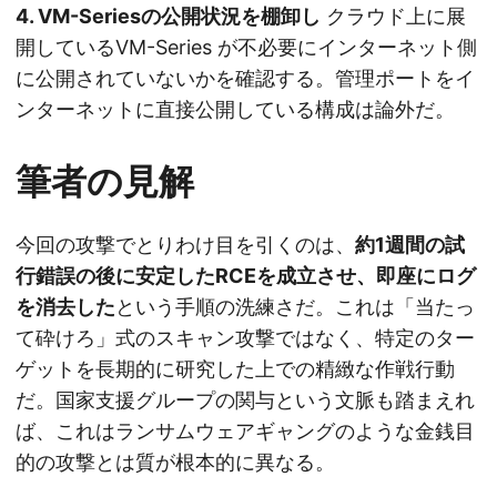
4. VM-Seriesの公開状況を棚卸し
クラウド上に展
開しているVM-Series が不必要にインターネット側
に公開されていないかを確認する。管理ポートをイ
ンターネットに直接公開している構成は論外だ。
筆者の見解
今回の攻撃でとりわけ目を引くのは、
約1週間の試
行錯誤の後に安定したRCEを成立させ、即座にログ
を消去した
という手順の洗練さだ。これは「当たっ
て砕けろ」式のスキャン攻撃ではなく、特定のター
ゲットを長期的に研究した上での精緻な作戦行動
だ。国家支援グループの関与という文脈も踏まえれ
ば、これはランサムウェアギャングのような金銭目
的の攻撃とは質が根本的に異なる。