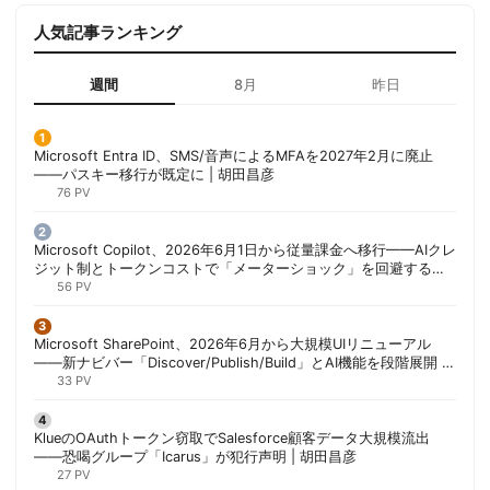
人気記事ランキング
週間
8月
昨日
Microsoft Entra ID、SMS/音声によるMFAを2027年2月に廃止
——パスキー移行が既定に | 胡田昌彦
76 PV
Microsoft Copilot、2026年6月1日から従量課金へ移行——AIクレ
ジット制とトークンコストで「メーターショック」を回避する方
法 | 胡田昌彦
56 PV
Microsoft SharePoint、2026年6月から大規模UIリニューアル
——新ナビバー「Discover/Publish/Build」とAI機能を段階展開 |
胡田昌彦
33 PV
KlueのOAuthトークン窃取でSalesforce顧客データ大規模流出
——恐喝グループ「Icarus」が犯行声明 | 胡田昌彦
27 PV