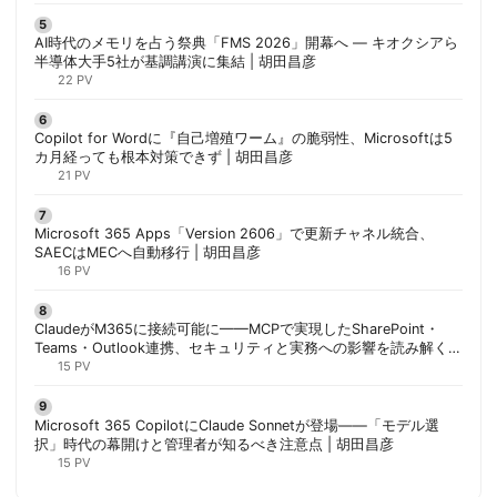
AI時代のメモリを占う祭典「FMS 2026」開幕へ ― キオクシアら
半導体大手5社が基調講演に集結 | 胡田昌彦
22 PV
Copilot for Wordに『自己増殖ワーム』の脆弱性、Microsoftは5
カ月経っても根本対策できず | 胡田昌彦
21 PV
Microsoft 365 Apps「Version 2606」で更新チャネル統合、
SAECはMECへ自動移行 | 胡田昌彦
16 PV
ClaudeがM365に接続可能に——MCPで実現したSharePoint・
Teams・Outlook連携、セキュリティと実務への影響を読み解く |
胡田昌彦
15 PV
Microsoft 365 CopilotにClaude Sonnetが登場——「モデル選
択」時代の幕開けと管理者が知るべき注意点 | 胡田昌彦
15 PV