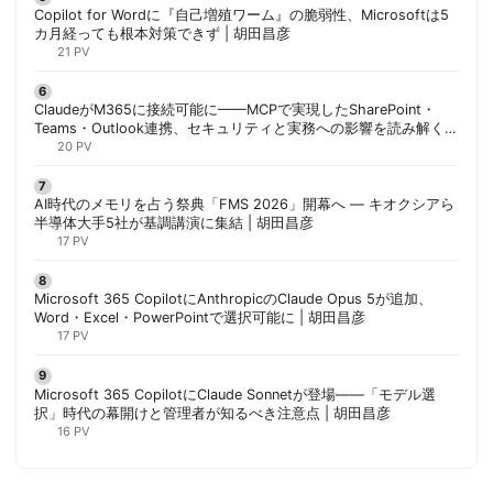
Copilot for Wordに『自己増殖ワーム』の脆弱性、Microsoftは5
カ月経っても根本対策できず | 胡田昌彦
21 PV
ClaudeがM365に接続可能に——MCPで実現したSharePoint・
Teams・Outlook連携、セキュリティと実務への影響を読み解く |
胡田昌彦
20 PV
AI時代のメモリを占う祭典「FMS 2026」開幕へ ― キオクシアら
半導体大手5社が基調講演に集結 | 胡田昌彦
17 PV
Microsoft 365 CopilotにAnthropicのClaude Opus 5が追加、
Word・Excel・PowerPointで選択可能に | 胡田昌彦
17 PV
Microsoft 365 CopilotにClaude Sonnetが登場——「モデル選
択」時代の幕開けと管理者が知るべき注意点 | 胡田昌彦
16 PV