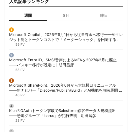
人気記事ランキング
週間
8月
昨日
Microsoft Copilot、2026年6月1日から従量課金へ移行——AIクレ
ジット制とトークンコストで「メーターショック」を回避する方
法 | 胡田昌彦
59 PV
Microsoft Entra ID、SMS/音声によるMFAを2027年2月に廃止
——パスキー移行が既定に | 胡田昌彦
58 PV
Microsoft SharePoint、2026年6月から大規模UIリニューアル
——新ナビバー「Discover/Publish/Build」とAI機能を段階展開 |
胡田昌彦
40 PV
KlueのOAuthトークン窃取でSalesforce顧客データ大規模流出
——恐喝グループ「Icarus」が犯行声明 | 胡田昌彦
28 PV