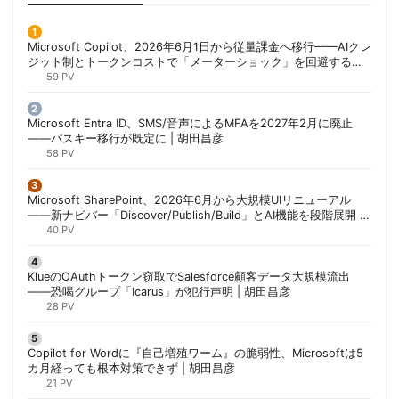
Microsoft Copilot、2026年6月1日から従量課金へ移行——AIクレ
ジット制とトークンコストで「メーターショック」を回避する方
法 | 胡田昌彦
59 PV
Microsoft Entra ID、SMS/音声によるMFAを2027年2月に廃止
——パスキー移行が既定に | 胡田昌彦
58 PV
Microsoft SharePoint、2026年6月から大規模UIリニューアル
——新ナビバー「Discover/Publish/Build」とAI機能を段階展開 |
胡田昌彦
40 PV
KlueのOAuthトークン窃取でSalesforce顧客データ大規模流出
——恐喝グループ「Icarus」が犯行声明 | 胡田昌彦
28 PV
Copilot for Wordに『自己増殖ワーム』の脆弱性、Microsoftは5
カ月経っても根本対策できず | 胡田昌彦
21 PV