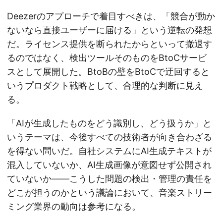
Deezerのアプローチで着目すべきは、「競合が動か
ないなら直接ユーザーに届ける」という逆転の発想
だ。ライセンス提供を断られたからといって撤退す
るのではなく、検出ツールそのものをBtoCサービ
スとして展開した。BtoBの壁をBtoCで迂回すると
いうプロダクト戦略として、合理的な判断に見え
る。
「AIが生成したものをどう識別し、どう扱うか」と
いうテーマは、今後すべての技術者が向き合わざる
を得ない問いだ。自社システムにAI生成テキストが
混入していないか、AI生成画像が意図せず公開され
ていないか——こうした問題の検出・管理の責任を
どこが担うのかという議論において、音楽ストリー
ミング業界の動向は参考になる。