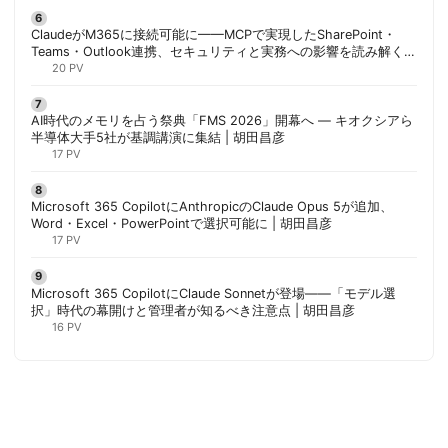
ClaudeがM365に接続可能に——MCPで実現したSharePoint・
Teams・Outlook連携、セキュリティと実務への影響を読み解く |
胡田昌彦
20 PV
AI時代のメモリを占う祭典「FMS 2026」開幕へ ― キオクシアら
半導体大手5社が基調講演に集結 | 胡田昌彦
17 PV
Microsoft 365 CopilotにAnthropicのClaude Opus 5が追加、
Word・Excel・PowerPointで選択可能に | 胡田昌彦
17 PV
Microsoft 365 CopilotにClaude Sonnetが登場——「モデル選
択」時代の幕開けと管理者が知るべき注意点 | 胡田昌彦
16 PV