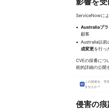
影響を受
ServiceNo
Australi
顧客
Australi
成変更
を行っ
CVEの採番に
術的詳細の公開
この技術を、学
ST
ませんか？
侵害の痕