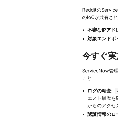
RedditのSe
のIoCが共有さ
不審なIPアド
対象エンドポ
今すぐ実
ServiceN
こと：
ログの精査
:
エスト履歴を
からのアクセ
認証情報のロ