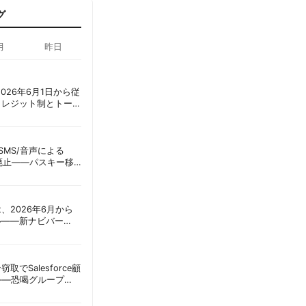
グ
月
昨日
ot、2026年6月1日から従
クレジット制とトーク
ーショック」を回避
ID、SMS/音声による
に廃止——パスキー移
彦
oint、2026年6月から
ル——新ナビバー
h/Build」とAI機能を段
窃取でSalesforce顧
——恐喝グループ
 | 胡田昌彦