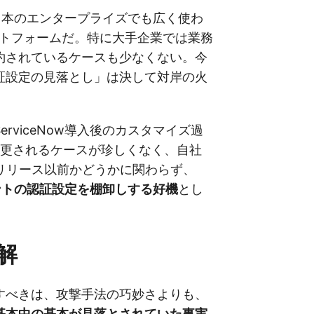
owは日本のエンタープライズでも広く使わ
ットフォームだ。特に大手企業では業務
約されているケースも少なくない。今
証設定の見落とし」は決して対岸の火
erviceNow導入後のカスタマイズ過
変更されるケースが珍しくなく、自社
liaリリース以前かどうかに関わらず、
ントの認証設定を棚卸しする好機
とし
。
解
すべきは、攻撃手法の巧妙さよりも、
基本中の基本が見落とされていた事実