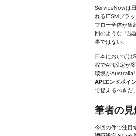
ServiceN
れるITSMプラ
フロー全体が集
回のような「認
事ではない。
日本においてはS
程でAPI設定が
環境がAustra
APIエンドポイ
て捉えるべきだ
筆者の見
今回の件で注目
認証設定という