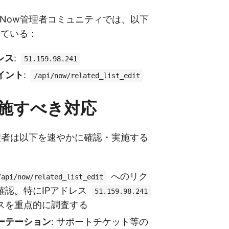
rviceNow管理者コミュニティでは、以下
れている：
レス
:
51.159.98.241
イント
:
/api/now/related_list_edit
施すべき対応
ow管理者は以下を速やかに確認・実施する
へのリク
/api/now/related_list_edit
確認。特にIPアドレス
51.159.98.241
スを重点的に調査する
ーテーション
: サポートチケット等の