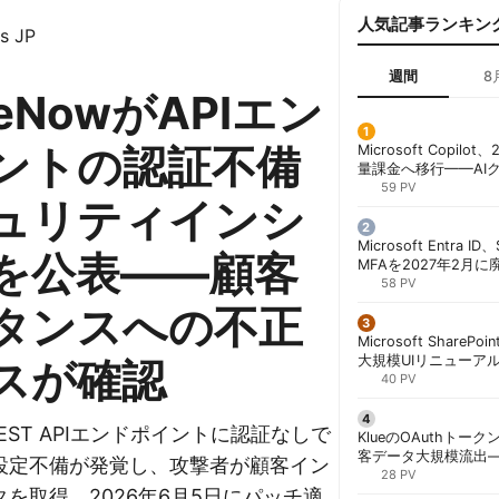
人気記事ランキン
s JP
週間
8
ceNowがAPIエン
ントの認証不備
Microsoft Copil
量課金へ移行——AI
ンコストで「メータ
59 PV
ュリティインシ
する方法 | 胡田昌彦
Microsoft Entra 
を公表——顧客
MFAを2027年2月
行が既定に | 胡田昌
58 PV
タンスへの不正
Microsoft ShareP
大規模UIリニューア
スが確認
「Discover/Publis
40 PV
階展開 | 胡田昌彦
のREST APIエンドポイントに認証なしで
KlueのOAuthトークン
客データ大規模流出
設定不備が発覚し、攻撃者が顧客イン
「Icarus」が犯行声明
28 PV
を取得。2026年6月5日にパッチ適