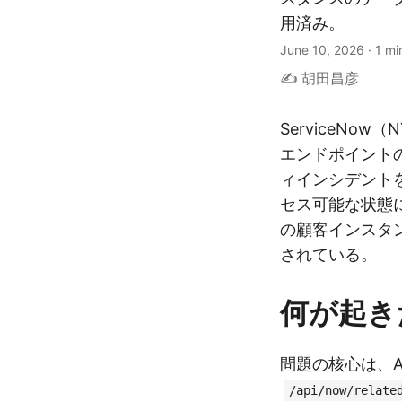
用済み。
June 10, 2026
·
1 mi
✍️ 胡田昌彦
ServiceNow（
エンドポイント
ィインシデント
セス可能な状態に
の顧客インスタ
されている。
何が起き
問題の核心は、A
/api/now/relate