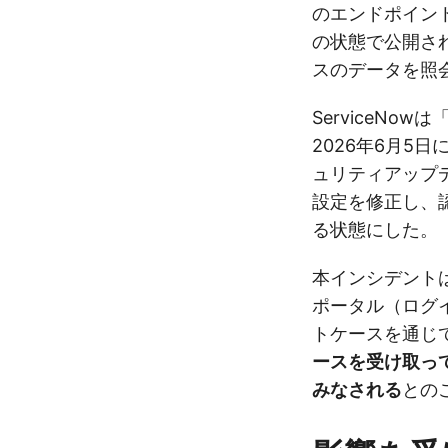
のエンドポイン
の状態で公開さ
スのデータを照
ServiceN
2026年6月5
ュリティアップ
設定を修正し、
る状態にした。
本インシデントは
ポータル（ログ
トケースを通じ
ースを受け取っ
みなされる
との