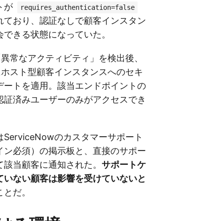
トが
requires_authentication=false
れており、認証なしで顧客インスタン
会できる状態になっていた。
owは「異常なアクティビティ」を検出後、
日にホスト型顧客インスタンスへのセキ
デートを適用。該当エンドポイントの
認証済みユーザーのみがアクセスでき
ServiceNowのカスタマーサポート
イン必須）の掲示板と、直接のサポー
て該当顧客に通知された。
サポートケ
ていない顧客は影響を受けていないと
ことだ。