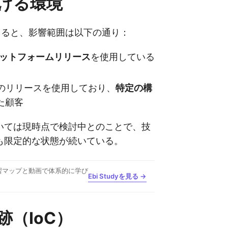
ける環境
wによると、影響範囲は以下の通り：
aプラットフォームリリース
を使用している
a以前のリリースを使用しており、
特定の構
た顧客
ついては現時点で検討中とのことで、技
も限定的な状態が続いている。
習マップと動画で体系的に学び
Ebi Studyを見る →
跡（IoC）