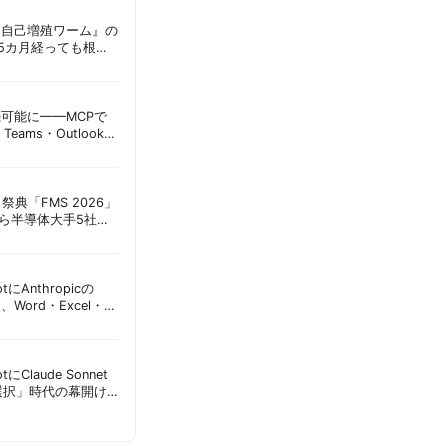
ordに『自己増殖ワーム』の
tは5カ月経っても根本
彦
接続可能に——MCPで
Teams・Outlook連
実務への影響を読み
祭典「FMS 2026」
アら半導体大手5社が
田昌彦
lotにAnthropicの
加、Word・Excel・
可能に | 胡田昌彦
lotにClaude Sonnet
選択」時代の幕開け
意点 | 胡田昌彦