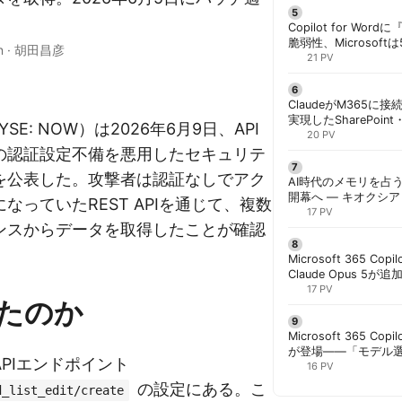
Copilot for W
脆弱性、Microsof
n
·
胡田昌彦
対策できず | 胡田昌
21 PV
ClaudeがM365に
実現したSharePoint・
NYSE: NOW）は2026年6月9日、API
携、セキュリティと
20 PV
解く | 胡田昌彦
の認証設定不備を悪用したセキュリテ
を公表した。攻撃者は認証なしでアク
AI時代のメモリを占う
開幕へ ― キオクシ
なっていたREST APIを通じて、複数
基調講演に集結 | 胡
17 PV
ンスからデータを取得したことが確認
Microsoft 365 Copi
Claude Opus 5が追
PowerPointで選択
17 PV
たのか
Microsoft 365 Copi
が登場——「モデル
PIエンドポイント
と管理者が知るべき注
16 PV
の設定にある。こ
d_list_edit/create