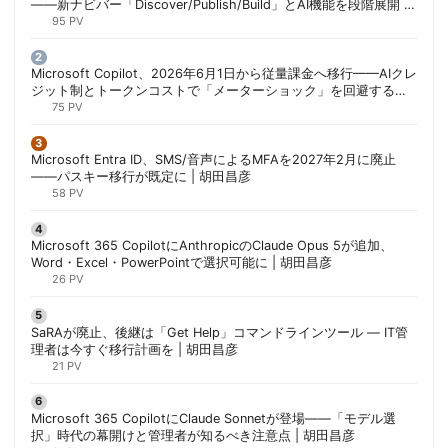
——新ナビバー「Discover/Publish/Build」とAI機能を段階展開 |
胡田昌彦
95 PV
Microsoft Copilot、2026年6月1日から従量課金へ移行——AIクレ
ジット制とトークンコストで「メーターショック」を回避する方
法 | 胡田昌彦
75 PV
Microsoft Entra ID、SMS/音声によるMFAを2027年2月に廃止
——パスキー移行が既定に | 胡田昌彦
58 PV
Microsoft 365 CopilotにAnthropicのClaude Opus 5が追加、
Word・Excel・PowerPointで選択可能に | 胡田昌彦
26 PV
SaRAが廃止、後継は「Get Help」コマンドラインツール — IT管
理者は今すぐ移行計画を | 胡田昌彦
21 PV
Microsoft 365 CopilotにClaude Sonnetが登場——「モデル選
択」時代の幕開けと管理者が知るべき注意点 | 胡田昌彦