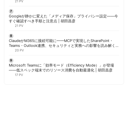
21 PV
Googleが静かに変えた「メディア保存」プライバシー設定——今
すぐ確認すべき手順と注意点 | 胡田昌彦
21 PV
ClaudeがM365に接続可能に——MCPで実現したSharePoint・
Teams・Outlook連携、セキュリティと実務への影響を読み解く |
胡田昌彦
20 PV
Microsoft Teamsに「効率モード（Efficiency Mode）」が登場
——低スペック端末でのリソース消費を自動最適化 | 胡田昌彦
17 PV