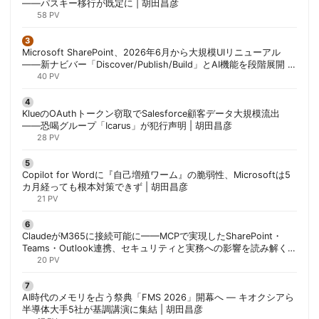
——パスキー移行が既定に | 胡田昌彦
58 PV
Microsoft SharePoint、2026年6月から大規模UIリニューアル
——新ナビバー「Discover/Publish/Build」とAI機能を段階展開 |
胡田昌彦
40 PV
KlueのOAuthトークン窃取でSalesforce顧客データ大規模流出
——恐喝グループ「Icarus」が犯行声明 | 胡田昌彦
28 PV
Copilot for Wordに『自己増殖ワーム』の脆弱性、Microsoftは5
カ月経っても根本対策できず | 胡田昌彦
21 PV
ClaudeがM365に接続可能に——MCPで実現したSharePoint・
Teams・Outlook連携、セキュリティと実務への影響を読み解く |
胡田昌彦
20 PV
AI時代のメモリを占う祭典「FMS 2026」開幕へ ― キオクシアら
半導体大手5社が基調講演に集結 | 胡田昌彦