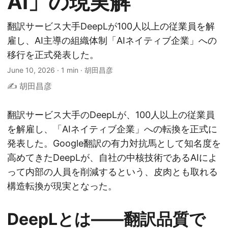
AI」の現実解
翻訳サービス大手DeepLが100人以上の従業員を解
雇し、AI主導の組織体制「AIネイティブ企業」への
移行を正式発表した。
June 10, 2026
·
1 min
·
胡田昌彦
✍️ 胡田昌彦
翻訳サービス大手のDeepLが、100人以上の従業員
を解雇し、「AIネイティブ企業」への転換を正式に
発表した。Google翻訳の有力対抗馬として知名度を
高めてきたDeepLが、自社の中核技術であるAIによ
って内部の人員を削減するという、皮肉とも取れる
構造転換が現実となった。
DeepLとは——翻訳品質で