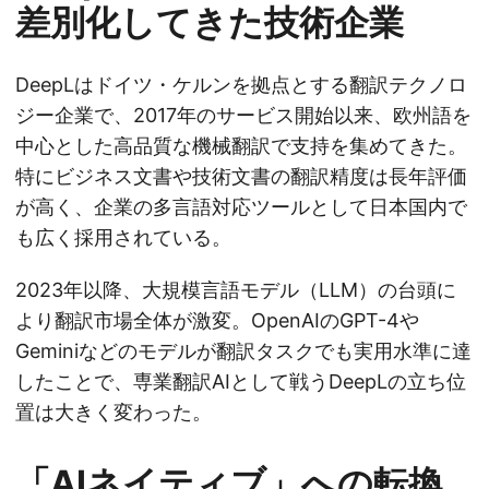
差別化してきた技術企業
DeepLはドイツ・ケルンを拠点とする翻訳テクノロ
ジー企業で、2017年のサービス開始以来、欧州語を
中心とした高品質な機械翻訳で支持を集めてきた。
特にビジネス文書や技術文書の翻訳精度は長年評価
が高く、企業の多言語対応ツールとして日本国内で
も広く採用されている。
2023年以降、大規模言語モデル（LLM）の台頭に
より翻訳市場全体が激変。OpenAIのGPT-4や
Geminiなどのモデルが翻訳タスクでも実用水準に達
したことで、専業翻訳AIとして戦うDeepLの立ち位
置は大きく変わった。
「AIネイティブ」への転換