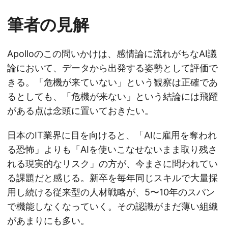
筆者の見解
Apolloのこの問いかけは、感情論に流れがちなAI議
論において、データから出発する姿勢として評価で
きる。「危機が来ていない」という観察は正確であ
るとしても、「危機が来ない」という結論には飛躍
がある点は念頭に置いておきたい。
日本のIT業界に目を向けると、「AIに雇用を奪われ
る恐怖」よりも「AIを使いこなせないまま取り残さ
れる現実的なリスク」の方が、今まさに問われてい
る課題だと感じる。新卒を毎年同じスキルで大量採
用し続ける従来型の人材戦略が、5〜10年のスパン
で機能しなくなっていく。その認識がまだ薄い組織
があまりにも多い。