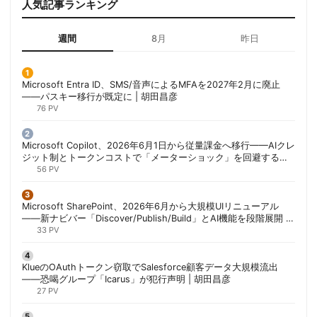
人気記事ランキング
週間
8月
昨日
Microsoft Entra ID、SMS/音声によるMFAを2027年2月に廃止
——パスキー移行が既定に | 胡田昌彦
76 PV
Microsoft Copilot、2026年6月1日から従量課金へ移行——AIクレ
ジット制とトークンコストで「メーターショック」を回避する方
法 | 胡田昌彦
56 PV
Microsoft SharePoint、2026年6月から大規模UIリニューアル
——新ナビバー「Discover/Publish/Build」とAI機能を段階展開 |
胡田昌彦
33 PV
KlueのOAuthトークン窃取でSalesforce顧客データ大規模流出
——恐喝グループ「Icarus」が犯行声明 | 胡田昌彦
27 PV