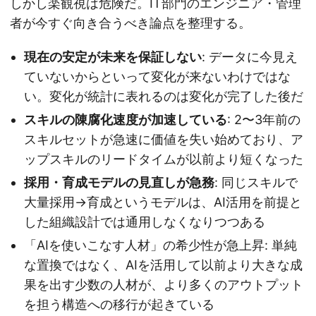
しかし楽観視は危険だ。IT部門のエンジニア・管理
者が今すぐ向き合うべき論点を整理する。
現在の安定が未来を保証しない
: データに今見え
ていないからといって変化が来ないわけではな
い。変化が統計に表れるのは変化が完了した後だ
スキルの陳腐化速度が加速している
: 2〜3年前の
スキルセットが急速に価値を失い始めており、ア
ップスキルのリードタイムが以前より短くなった
採用・育成モデルの見直しが急務
: 同じスキルで
大量採用→育成というモデルは、AI活用を前提と
した組織設計では通用しなくなりつつある
「AIを使いこなす人材」の希少性が急上昇: 単純
な置換ではなく、AIを活用して以前より大きな成
果を出す少数の人材が、より多くのアウトプット
を担う構造への移行が起きている