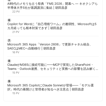
AI時代のメモリを占う祭典「FMS 2026」開幕へ ― キオクシアら
半導体大手5社が基調講演に集結 | 胡田昌彦
22 PV
Copilot for Wordに『自己増殖ワーム』の脆弱性、Microsoftは5
カ月経っても根本対策できず | 胡田昌彦
21 PV
Microsoft 365 Apps「Version 2606」で更新チャネル統合、
SAECはMECへ自動移行 | 胡田昌彦
16 PV
ClaudeがM365に接続可能に——MCPで実現したSharePoint・
Teams・Outlook連携、セキュリティと実務への影響を読み解く |
胡田昌彦
15 PV
Microsoft 365 CopilotにClaude Sonnetが登場——「モデル選
択」時代の幕開けと管理者が知るべき注意点 | 胡田昌彦
15 PV