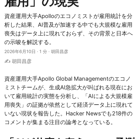
雇用」の現実
資産運用大手Apolloのエコノミストが雇用統計を分
析した結果、AI普及が加速する中でも大規模な雇用
喪失はデータ上に現れておらず、その背景と日本へ
の示唆を解説する。
2026年6月10日
·
1 分
·
胡田昌彦
✍️ 胡田昌彦
資産運用大手Apollo Global Managementのエコノ
ミストチームが、生成AI急拡大が叫ばれる現在にお
いて雇用統計の実態を分析し、「AIによる大規模雇
用喪失」の証拠が依然として経済データ上に現れて
いない現状を報告した。Hacker Newsでも218件の
コメントが集まる注目の論考となっている。