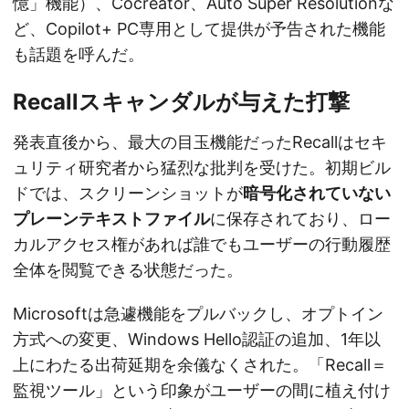
憶」機能）、Cocreator、Auto Super Resolutionな
ど、Copilot+ PC専用として提供が予告された機能
も話題を呼んだ。
Recallスキャンダルが与えた打撃
発表直後から、最大の目玉機能だったRecallはセキ
ュリティ研究者から猛烈な批判を受けた。初期ビル
ドでは、スクリーンショットが
暗号化されていない
プレーンテキストファイル
に保存されており、ロー
カルアクセス権があれば誰でもユーザーの行動履歴
全体を閲覧できる状態だった。
Microsoftは急遽機能をプルバックし、オプトイン
方式への変更、Windows Hello認証の追加、1年以
上にわたる出荷延期を余儀なくされた。「Recall＝
監視ツール」という印象がユーザーの間に植え付け