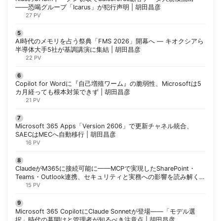
——恐喝グループ「Icarus」が犯行声明 | 胡田昌彦
27 PV
AI時代のメモリを占う祭典「FMS 2026」開幕へ ― キオクシアら
半導体大手5社が基調講演に集結 | 胡田昌彦
22 PV
Copilot for Wordに『自己増殖ワーム』の脆弱性、Microsoftは5
カ月経っても根本対策できず | 胡田昌彦
21 PV
Microsoft 365 Apps「Version 2606」で更新チャネル統合、
SAECはMECへ自動移行 | 胡田昌彦
16 PV
ClaudeがM365に接続可能に——MCPで実現したSharePoint・
Teams・Outlook連携、セキュリティと実務への影響を読み解く |
胡田昌彦
15 PV
Microsoft 365 CopilotにClaude Sonnetが登場——「モデル選
択」時代の幕開けと管理者が知るべき注意点 | 胡田昌彦