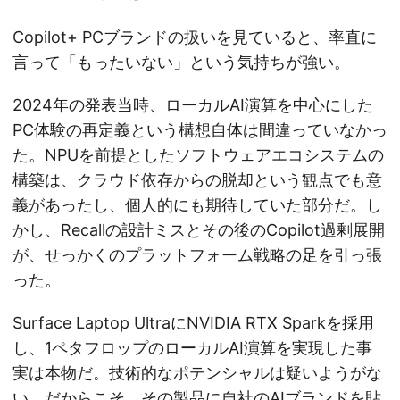
Copilot+ PCブランドの扱いを見ていると、率直に
言って「もったいない」という気持ちが強い。
2024年の発表当時、ローカルAI演算を中心にした
PC体験の再定義という構想自体は間違っていなかっ
た。NPUを前提としたソフトウェアエコシステムの
構築は、クラウド依存からの脱却という観点でも意
義があったし、個人的にも期待していた部分だ。し
かし、Recallの設計ミスとその後のCopilot過剰展開
が、せっかくのプラットフォーム戦略の足を引っ張
った。
Surface Laptop UltraにNVIDIA RTX Sparkを採用
し、1ペタフロップのローカルAI演算を実現した事
実は本物だ。技術的なポテンシャルは疑いようがな
い。だからこそ、その製品に自社のAIブランドを貼