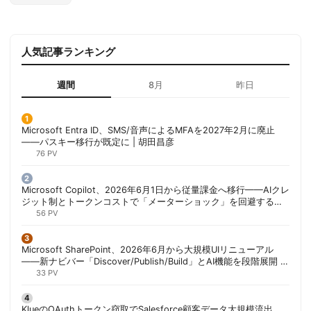
人気記事ランキング
週間
8月
昨日
Microsoft Entra ID、SMS/音声によるMFAを2027年2月に廃止
——パスキー移行が既定に | 胡田昌彦
76 PV
Microsoft Copilot、2026年6月1日から従量課金へ移行——AIクレ
ジット制とトークンコストで「メーターショック」を回避する方
法 | 胡田昌彦
56 PV
Microsoft SharePoint、2026年6月から大規模UIリニューアル
——新ナビバー「Discover/Publish/Build」とAI機能を段階展開 |
胡田昌彦
33 PV
KlueのOAuthトークン窃取でSalesforce顧客データ大規模流出