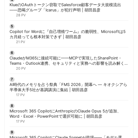
KlueのOAuthトークン窃取でSalesforce顧客データ大規模流出
——恐喝グループ「Icarus」が犯行声明 | 胡田昌彦
28 PV
Copilot for Wordに『自己増殖ワーム』の脆弱性、Microsoftは5
カ月経っても根本対策できず | 胡田昌彦
21 PV
ClaudeがM365に接続可能に——MCPで実現したSharePoint・
Teams・Outlook連携、セキュリティと実務への影響を読み解く |
胡田昌彦
20 PV
AI時代のメモリを占う祭典「FMS 2026」開幕へ ― キオクシアら
半導体大手5社が基調講演に集結 | 胡田昌彦
17 PV
Microsoft 365 CopilotにAnthropicのClaude Opus 5が追加、
Word・Excel・PowerPointで選択可能に | 胡田昌彦
17 PV
Microsoft 365 CopilotにClaude Sonnetが登場——「モデル選