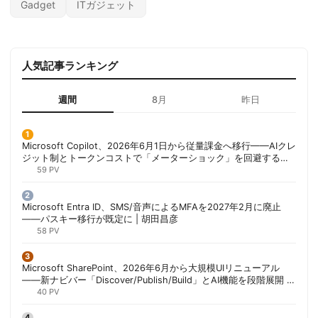
Gadget
ITガジェット
人気記事ランキング
週間
8月
昨日
Microsoft Copilot、2026年6月1日から従量課金へ移行——AIクレ
ジット制とトークンコストで「メーターショック」を回避する方
法 | 胡田昌彦
59 PV
Microsoft Entra ID、SMS/音声によるMFAを2027年2月に廃止
——パスキー移行が既定に | 胡田昌彦
58 PV
Microsoft SharePoint、2026年6月から大規模UIリニューアル
——新ナビバー「Discover/Publish/Build」とAI機能を段階展開 |
胡田昌彦
40 PV