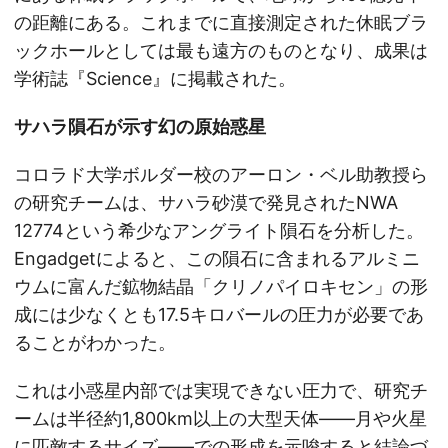
の距離にある。これまでに直接測定された休眠ブラ
ックホールとしては最も遠方のものとなり、成果は
学術誌『Science』に掲載された。
サハラ隕石が示す幻の原始惑星
コロラド大学ボルダー校のアーロン・ベル助教授ら
の研究チームは、サハラ砂漠で発見されたNWA
12774という希少なアングライト隕石を分析した。
Engadgetによると、この隕石に含まれるアルミニ
ウムに富んだ鉱物結晶「クリノパイロキセン」の形
成には少なくとも17.5キロバールの圧力が必要であ
ることがわかった。
これは小惑星内部では実現できない圧力で、研究チ
ームは半径約1,800km以上の大型天体——月や火星
に匹敵するサイズ——での形成を示唆すると結論づ