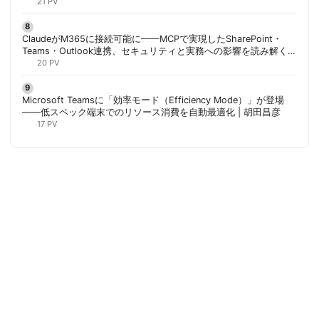
21 PV
ClaudeがM365に接続可能に——MCPで実現したSharePoint・
Teams・Outlook連携、セキュリティと実務への影響を読み解く |
胡田昌彦
20 PV
Microsoft Teamsに「効率モード（Efficiency Mode）」が登場
——低スペック端末でのリソース消費を自動最適化 | 胡田昌彦
17 PV