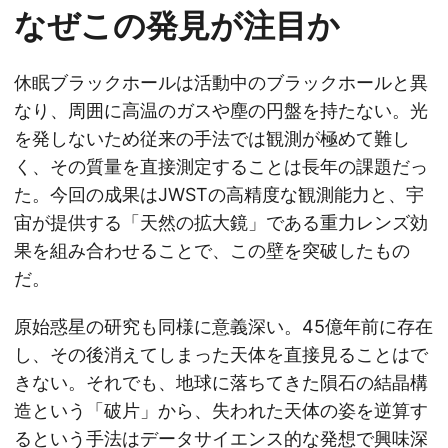
なぜこの発見が注目か
休眠ブラックホールは活動中のブラックホールと異
なり、周囲に高温のガスや塵の円盤を持たない。光
を発しないため従来の手法では観測が極めて難し
く、その質量を直接測定することは長年の課題だっ
た。今回の成果はJWSTの高精度な観測能力と、宇
宙が提供する「天然の拡大鏡」である重力レンズ効
果を組み合わせることで、この壁を突破したもの
だ。
原始惑星の研究も同様に意義深い。45億年前に存在
し、その後消えてしまった天体を直接見ることはで
きない。それでも、地球に落ちてきた隕石の結晶構
造という「破片」から、失われた天体の姿を逆算す
るという手法はデータサイエンス的な発想で興味深