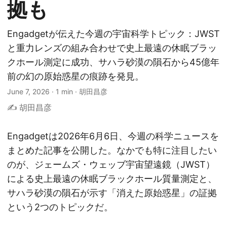
拠も
Engadgetが伝えた今週の宇宙科学トピック：JWST
と重力レンズの組み合わせで史上最遠の休眠ブラッ
クホール測定に成功、サハラ砂漠の隕石から45億年
前の幻の原始惑星の痕跡を発見。
June 7, 2026
·
1 min
·
胡田昌彦
✍️ 胡田昌彦
Engadgetは2026年6月6日、今週の科学ニュースを
まとめた記事を公開した。なかでも特に注目したい
のが、ジェームズ・ウェッブ宇宙望遠鏡（JWST）
による史上最遠の休眠ブラックホール質量測定と、
サハラ砂漠の隕石が示す「消えた原始惑星」の証拠
という2つのトピックだ。