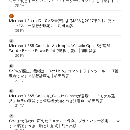
ジット制とトークンコストで「メーターショック」を回避する方
法 | 胡田昌彦
75 PV
Microsoft Entra ID、SMS/音声によるMFAを2027年2月に廃止
——パスキー移行が既定に | 胡田昌彦
58 PV
Microsoft 365 CopilotにAnthropicのClaude Opus 5が追加、
Word・Excel・PowerPointで選択可能に | 胡田昌彦
26 PV
SaRAが廃止、後継は「Get Help」コマンドラインツール — IT管
理者は今すぐ移行計画を | 胡田昌彦
21 PV
Microsoft 365 CopilotにClaude Sonnetが登場——「モデル選
択」時代の幕開けと管理者が知るべき注意点 | 胡田昌彦
21 PV
Googleが静かに変えた「メディア保存」プライバシー設定——今
すぐ確認すべき手順と注意点 | 胡田昌彦