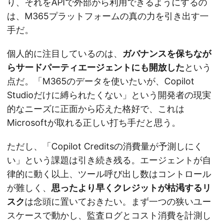
り、それをAPIで外部から利用できるようにするの
は、M365プラットフォームの真の力を引き出す一
手だ。
個人的に注目しているのは、
ガバナンスを保ちなが
らサードパーティエージェントにも開放した
という
点だ。「M365のデータを使いたいが、Copilot
Studioだけに縛られたくない」という開発者の現実
的なニーズに正面から応えた格好で、これは
Microsoftが取れる正しい打ち手だと思う。
ただし、「Copilot Creditsの消費量が予測しにく
い」という課題は引き続き残る。エージェントが自
律的に動く以上、ツール呼び出し数はコントロール
が難しく、
思ったより早くクレジットが枯渇するリ
スク
は念頭に置いておきたい。まず一つの狭いユー
スケースで動かし、監査ログとコスト消費を計測し