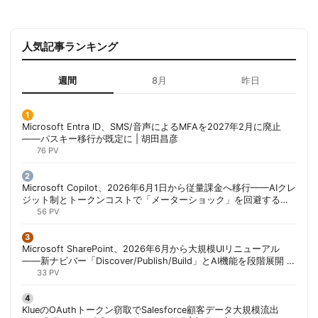
人気記事ランキング
週間
8月
昨日
Microsoft Entra ID、SMS/音声によるMFAを2027年2月に廃止
——パスキー移行が既定に | 胡田昌彦
76 PV
Microsoft Copilot、2026年6月1日から従量課金へ移行——AIクレ
ジット制とトークンコストで「メーターショック」を回避する方
法 | 胡田昌彦
56 PV
Microsoft SharePoint、2026年6月から大規模UIリニューアル
——新ナビバー「Discover/Publish/Build」とAI機能を段階展開 |
胡田昌彦
33 PV
KlueのOAuthトークン窃取でSalesforce顧客データ大規模流出