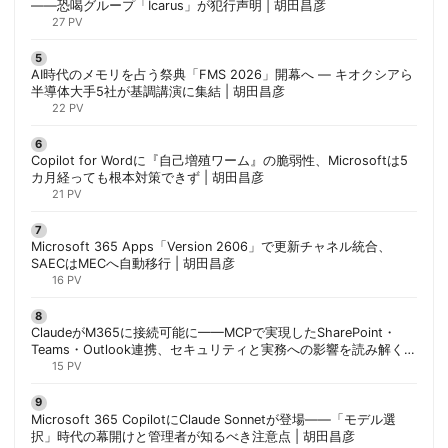
——恐喝グループ「Icarus」が犯行声明 | 胡田昌彦
27 PV
AI時代のメモリを占う祭典「FMS 2026」開幕へ ― キオクシアら
半導体大手5社が基調講演に集結 | 胡田昌彦
22 PV
Copilot for Wordに『自己増殖ワーム』の脆弱性、Microsoftは5
カ月経っても根本対策できず | 胡田昌彦
21 PV
Microsoft 365 Apps「Version 2606」で更新チャネル統合、
SAECはMECへ自動移行 | 胡田昌彦
16 PV
ClaudeがM365に接続可能に——MCPで実現したSharePoint・
Teams・Outlook連携、セキュリティと実務への影響を読み解く |
胡田昌彦
15 PV
Microsoft 365 CopilotにClaude Sonnetが登場——「モデル選
択」時代の幕開けと管理者が知るべき注意点 | 胡田昌彦