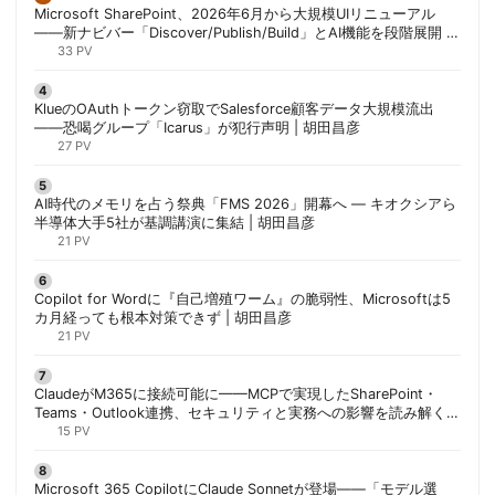
Microsoft SharePoint、2026年6月から大規模UIリニューアル
——新ナビバー「Discover/Publish/Build」とAI機能を段階展開 |
胡田昌彦
33 PV
KlueのOAuthトークン窃取でSalesforce顧客データ大規模流出
——恐喝グループ「Icarus」が犯行声明 | 胡田昌彦
27 PV
AI時代のメモリを占う祭典「FMS 2026」開幕へ ― キオクシアら
半導体大手5社が基調講演に集結 | 胡田昌彦
21 PV
Copilot for Wordに『自己増殖ワーム』の脆弱性、Microsoftは5
カ月経っても根本対策できず | 胡田昌彦
21 PV
ClaudeがM365に接続可能に——MCPで実現したSharePoint・
Teams・Outlook連携、セキュリティと実務への影響を読み解く |
胡田昌彦
15 PV
Microsoft 365 CopilotにClaude Sonnetが登場——「モデル選