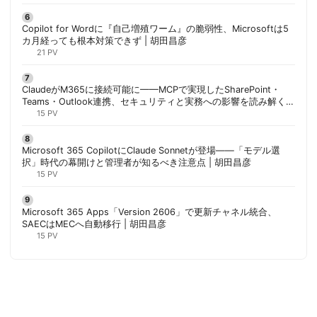
Copilot for Wordに『自己増殖ワーム』の脆弱性、Microsoftは5
カ月経っても根本対策できず | 胡田昌彦
21 PV
ClaudeがM365に接続可能に——MCPで実現したSharePoint・
Teams・Outlook連携、セキュリティと実務への影響を読み解く |
胡田昌彦
15 PV
Microsoft 365 CopilotにClaude Sonnetが登場——「モデル選
択」時代の幕開けと管理者が知るべき注意点 | 胡田昌彦
15 PV
Microsoft 365 Apps「Version 2606」で更新チャネル統合、
SAECはMECへ自動移行 | 胡田昌彦
15 PV