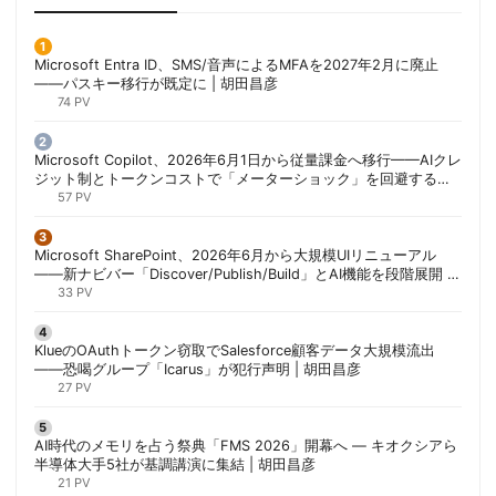
Microsoft Entra ID、SMS/音声によるMFAを2027年2月に廃止
——パスキー移行が既定に | 胡田昌彦
74 PV
Microsoft Copilot、2026年6月1日から従量課金へ移行——AIクレ
ジット制とトークンコストで「メーターショック」を回避する方
法 | 胡田昌彦
57 PV
Microsoft SharePoint、2026年6月から大規模UIリニューアル
——新ナビバー「Discover/Publish/Build」とAI機能を段階展開 |
胡田昌彦
33 PV
KlueのOAuthトークン窃取でSalesforce顧客データ大規模流出
——恐喝グループ「Icarus」が犯行声明 | 胡田昌彦
27 PV
AI時代のメモリを占う祭典「FMS 2026」開幕へ ― キオクシアら
半導体大手5社が基調講演に集結 | 胡田昌彦
21 PV