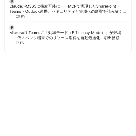
ClaudeがM365に接続可能に——MCPで実現したSharePoint・
Teams・Outlook連携、セキュリティと実務への影響を読み解く |
胡田昌彦
20 PV
Microsoft Teamsに「効率モード（Efficiency Mode）」が登場
——低スペック端末でのリソース消費を自動最適化 | 胡田昌彦
17 PV