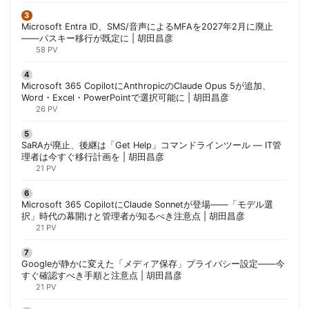
Microsoft Entra ID、SMS/音声によるMFAを2027年2月に廃止
——パスキー移行が既定に | 胡田昌彦
58 PV
Microsoft 365 CopilotにAnthropicのClaude Opus 5が追加、
Word・Excel・PowerPointで選択可能に | 胡田昌彦
26 PV
SaRAが廃止、後継は「Get Help」コマンドラインツール — IT管
理者は今すぐ移行計画を | 胡田昌彦
21 PV
Microsoft 365 CopilotにClaude Sonnetが登場——「モデル選
択」時代の幕開けと管理者が知るべき注意点 | 胡田昌彦
21 PV
Googleが静かに変えた「メディア保存」プライバシー設定——今
すぐ確認すべき手順と注意点 | 胡田昌彦
21 PV