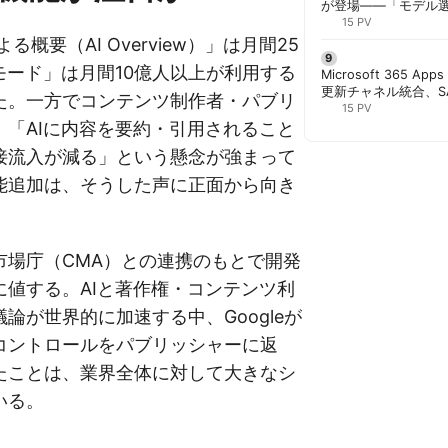
が登場——「モデル
と管理者が知るべき注
15 PV
による概要（AI Overview）」は月間25
モード」は月間10億人以上が利用する
Microsoft 365 App
更新チャネル統合、S
た。一方でコンテンツ制作者・パブリ
行 | 胡田昌彦
15 PV
、「AIに内容を要約・引用されること
接流入が減る」という懸念が強まって
能追加は、そうした声に正面から向き
。
市場庁（CMA）との連携のもとで開発
に値する。AIと著作権・コンテンツ利
論が世界的に加速する中、Googleが
コントロールをパブリッシャーに返
たことは、業界全体に対して大きなシ
いる。