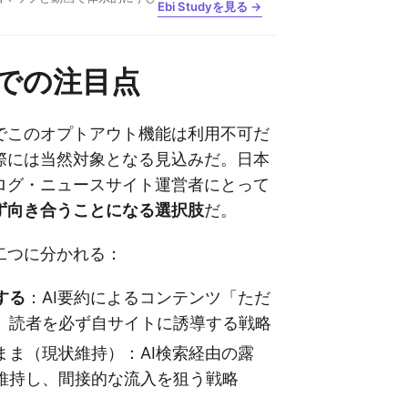
Ebi Studyを見る →
での注目点
でこのオプトアウト機能は利用不可だ
際には当然対象となる見込みだ。日本
ログ・ニュースサイト運営者にとって
ず向き合うことになる選択肢
だ。
二つに分かれる：
する
：AI要約によるコンテンツ「ただ
、読者を必ず自サイトに誘導する戦略
まま（現状維持）：AI検索経由の露
維持し、間接的な流入を狙う戦略