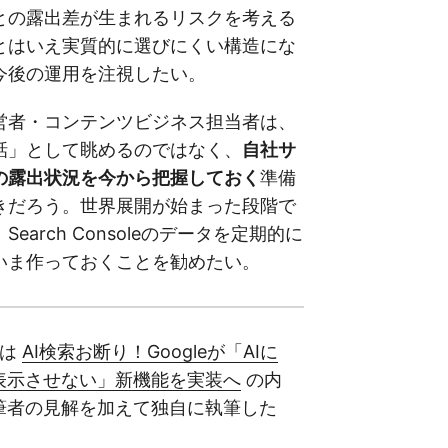
との露出差が生まれるリスクを考える
とはいえ実質的に選びにくい構造にな
今後の運用を注視したい。
営者・コンテンツビジネス担当者は、
話」として眺めるのではなく、
自社サ
への露出状況を今から把握しておく
準備
きだろう。世界展開が始まった段階で
earch Consoleのデータを定期的に
いま作っておくことを勧めたい。
事は
AI検索お断り！Googleが「AIに
表示させない」新機能を実装へ
の内
筆者の見解を加えて独自に執筆した