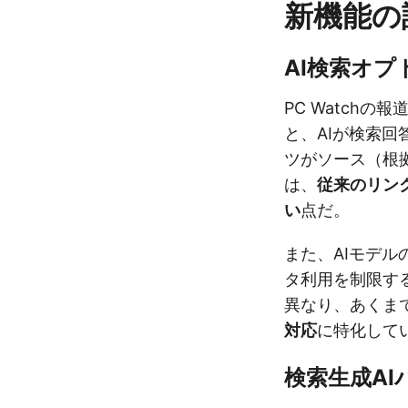
新機能の
AI検索オ
PC Watch
と、AIが検索
ツがソース（根
は、
従来のリン
い
点だ。
また、AIモデ
タ利用を制限する「
異なり、あくま
対応
に特化して
検索生成A