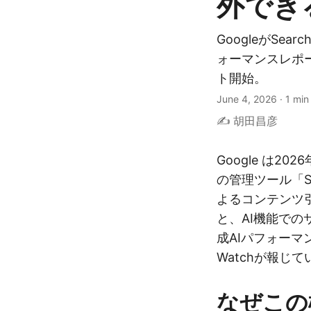
外でき
GoogleがSear
ォーマンスレポ
ト開始。
June 4, 2026
·
1 min
✍️ 胡田昌彦
Google は2
の管理ツール「Se
よるコンテンツ
と、AI機能で
成AIパフォーマ
Watchが報じて
なぜこの