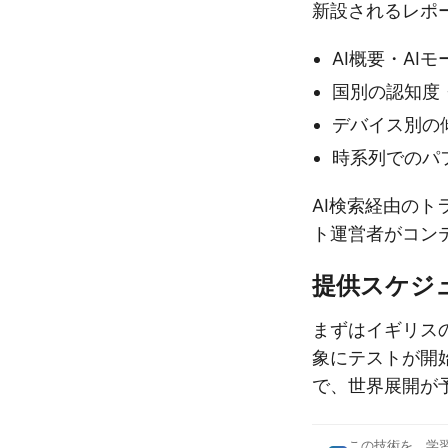
新設されるレポ
AI概要・AI
国別の認知度
デバイス別の
時系列でのパ
AI検索経由の
ト運営者がコン
提供スケジ
まずはイギリス
象にテストが開
で、世界展開が
この技術を、学