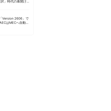
選択」時代の幕開け
意点 | 胡田昌彦
s「Version 2606」で
AECはMECへ自動移