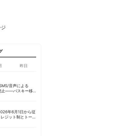
ージ
グ
月
昨日
ID、SMS/音声による
に廃止——パスキー移
彦
ot、2026年6月1日から従
クレジット制とトーク
ーショック」を回避