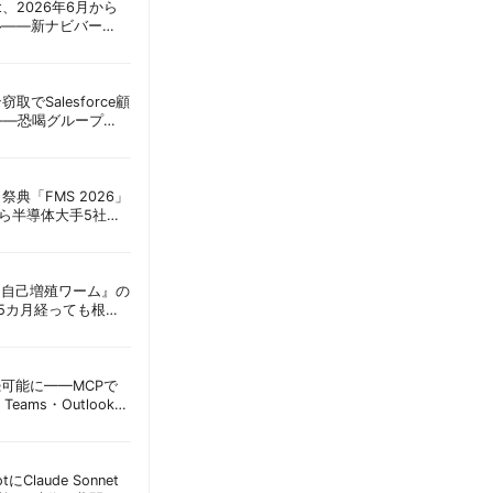
oint、2026年6月から
ル——新ナビバー
h/Build」とAI機能を段
窃取でSalesforce顧
——恐喝グループ
 | 胡田昌彦
祭典「FMS 2026」
アら半導体大手5社が
田昌彦
ordに『自己増殖ワーム』の
tは5カ月経っても根本
彦
接続可能に——MCPで
Teams・Outlook連
実務への影響を読み
lotにClaude Sonnet