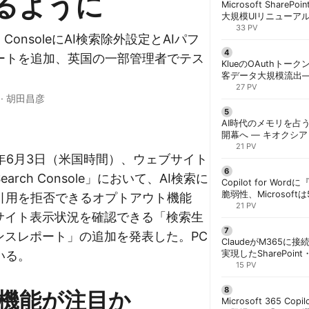
るように
Microsoft ShareP
大規模UIリニューア
「Discover/Publis
33 PV
ch ConsoleにAI検索除外設定とAIパフ
階展開 | 胡田昌彦
ートを追加、英国の一部管理者でテス
KlueのOAuthトークン
客データ大規模流出
「Icarus」が犯行声明
27 PV
·
胡田昌彦
AI時代のメモリを占う
開幕へ ― キオクシ
基調講演に集結 | 胡
21 PV
026年6月3日（米国時間）、ウェブサイト
arch Console」において、AI検索に
Copilot for W
脆弱性、Microsof
引用を拒否できるオプトアウト機能
対策できず | 胡田昌
21 PV
のサイト表示状況を確認できる「検索生
ンスレポート」の追加を発表した。PC
ClaudeがM365に
いる。
実現したSharePoint・
携、セキュリティと
15 PV
解く | 胡田昌彦
機能が注目か
Microsoft 365 Copi