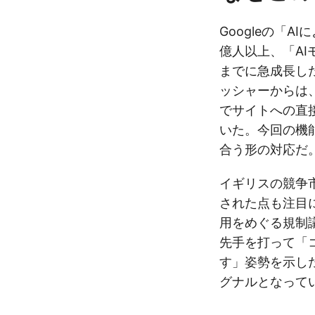
Googleの「AI
億人以上、「AI
までに急成長し
ッシャーからは
でサイトへの直
いた。今回の機
合う形の対応だ
イギリスの競争
された点も注目
用をめぐる規制議
先手を打って「
す」姿勢を示し
グナルとなって