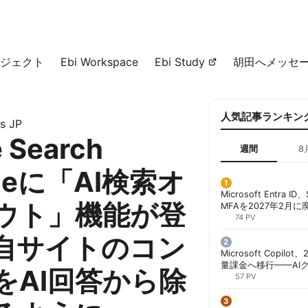
ジェクト
Ebi Workspace
Ebi Study
胡田へメッセ
人気記事ランキン
s JP
 Search
週間
8
oleに「AI検索オ
Microsoft Entra 
ウト」機能が登
MFAを2027年2月
行が既定に | 胡田昌
74 PV
自サイトのコン
Microsoft Copil
量課金へ移行——AI
をAI回答から除
ンコストで「メータ
57 PV
する方法 | 胡田昌彦