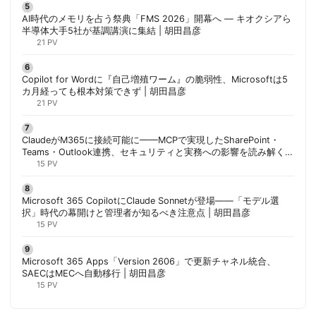
AI時代のメモリを占う祭典「FMS 2026」開幕へ ― キオクシアら
半導体大手5社が基調講演に集結 | 胡田昌彦
21 PV
Copilot for Wordに『自己増殖ワーム』の脆弱性、Microsoftは5
カ月経っても根本対策できず | 胡田昌彦
21 PV
ClaudeがM365に接続可能に——MCPで実現したSharePoint・
Teams・Outlook連携、セキュリティと実務への影響を読み解く |
胡田昌彦
15 PV
Microsoft 365 CopilotにClaude Sonnetが登場——「モデル選
択」時代の幕開けと管理者が知るべき注意点 | 胡田昌彦
15 PV
Microsoft 365 Apps「Version 2606」で更新チャネル統合、
SAECはMECへ自動移行 | 胡田昌彦
15 PV