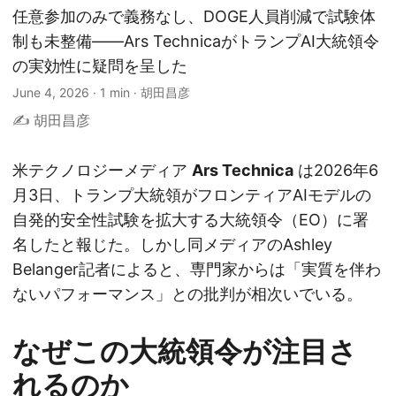
任意参加のみで義務なし、DOGE人員削減で試験体
制も未整備——Ars TechnicaがトランプAI大統領令
の実効性に疑問を呈した
June 4, 2026
·
1 min
·
胡田昌彦
✍️ 胡田昌彦
米テクノロジーメディア
Ars Technica
は2026年6
月3日、トランプ大統領がフロンティアAIモデルの
自発的安全性試験を拡大する大統領令（EO）に署
名したと報じた。しかし同メディアのAshley
Belanger記者によると、専門家からは「実質を伴わ
ないパフォーマンス」との批判が相次いでいる。
なぜこの大統領令が注目さ
れるのか