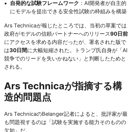
自発的な試験フレームワーク
：AI開発者が自主的
にモデルを提出できる安全性試験の枠組みを構築
Ars Technicaが報じたところでは、当初の草案では
政府がモデルの信頼パートナーへのリリース
90日前
にアクセスを求める内容だったが、署名された版で
は
30日間
に大幅短縮された。トランプ氏自身が「AI
競争でのリードを失いかねない」と判断したためと
される。
Ars Technicaが指摘する構
造的問題点
Ars TechnicaのBelanger記者によると、批評家が最
も問題視するのは「試験を実施する能力そのものの
欠如」だ。