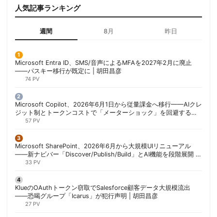
人気記事ランキング
週間
8月
昨日
Microsoft Entra ID、SMS/音声によるMFAを2027年2月に廃止
——パスキー移行が既定に | 胡田昌彦
74 PV
Microsoft Copilot、2026年6月1日から従量課金へ移行——AIクレ
ジット制とトークンコストで「メーターショック」を回避する方
法 | 胡田昌彦
57 PV
Microsoft SharePoint、2026年6月から大規模UIリニューアル
——新ナビバー「Discover/Publish/Build」とAI機能を段階展開 |
胡田昌彦
33 PV
KlueのOAuthトークン窃取でSalesforce顧客データ大規模流出
——恐喝グループ「Icarus」が犯行声明 | 胡田昌彦
27 PV