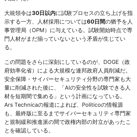
大統領令は
30日以内
に試験プロセスの立ち上げを指
示する一方、人材採用については
60日間
の猶予を人
事管理局（OPM）に与えている。試験開始時点で専
門人材がまだ揃っていないという矛盾が生じてい
る。
この問題をさらに深刻にしているのが、DOGE（政
府効率化省）による大規模な連邦政府人員削減だ。
安全保障・サイバーセキュリティ分野の専門家も大
量に削減された後に、「AIの安全性を試験できる人
材を短期間で集める」という計画になっている。
Ars Technicaの報道によれば、Politicoの情報源
も、最終版に至るまでサイバーセキュリティ専門家
と規制緩和推進派の間で政権内部の対立があったこ
とを確認している。