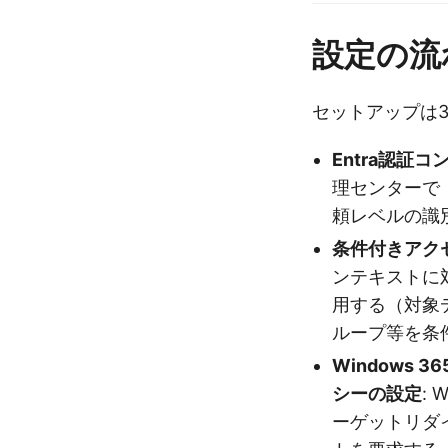
設定の流
セットアップは
Entra認証
理センターで
頼レベルの識
条件付きアク
ンテキストに
用する（対象
ループ等を条
Windows
シーの設定
:
ーゲットリダ