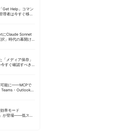
Get Help」コマン
T管理者は今すぐ移行
lotにClaude Sonnet
選択」時代の幕開け
意点 | 胡田昌彦
えた「メディア保存」
—今すぐ確認すべき
昌彦
接続可能に——MCPで
Teams・Outlook連
実務への影響を読み
sに「効率モード
ode）」が登場——低スペ
消費を自動最適化 |