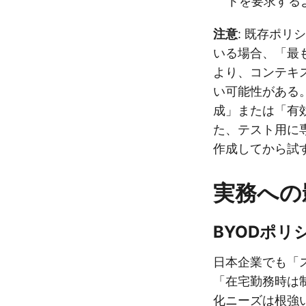
トを要求する
注意
: 既存ポ
いる場合、「最
より、コンテキ
い可能性がある
成」または「有
た、テスト用に
作成してから試す
実務への
BYODポ
日本企業でも「ス
「在宅勤務時は
化ニーズは根強