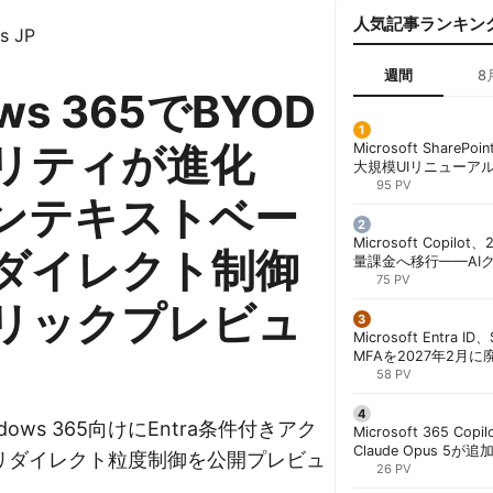
人気記事ランキン
s JP
週間
8
ws 365でBYOD
リティが進化
Microsoft ShareP
大規模UIリニューア
「Discover/Publis
95 PV
ンテキストベー
階展開 | 胡田昌彦
Microsoft Copil
ダイレクト制御
量課金へ移行——AI
ンコストで「メータ
75 PV
する方法 | 胡田昌彦
リックプレビュ
Microsoft Entra 
MFAを2027年2月
行が既定に | 胡田昌
58 PV
indows 365向けにEntra条件付きアク
Microsoft 365 Copi
Claude Opus 5が追
リダイレクト粒度制御を公開プレビュ
PowerPointで選択
26 PV