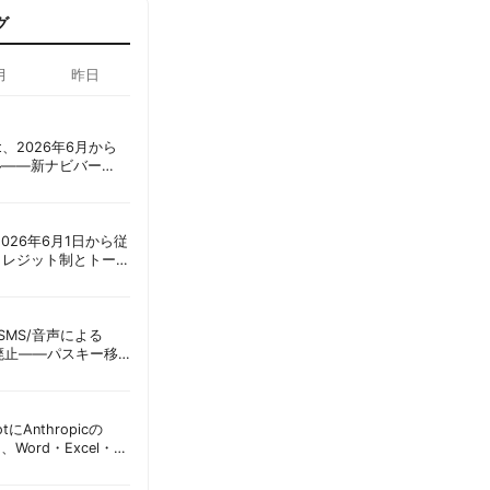
グ
月
昨日
oint、2026年6月から
ル——新ナビバー
h/Build」とAI機能を段
ot、2026年6月1日から従
クレジット制とトーク
ーショック」を回避
ID、SMS/音声による
に廃止——パスキー移
彦
lotにAnthropicの
加、Word・Excel・
可能に | 胡田昌彦