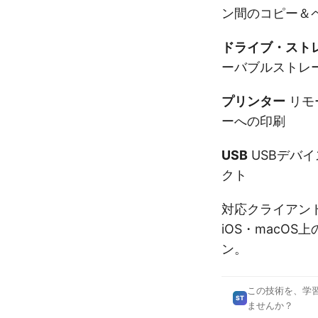
ン間のコピー＆
ドライブ・スト
ーバブルストレ
プリンター
リモ
ーへの印刷
USB
USBデバ
クト
対応クライアントは
iOS・macOS上
ン。
この技術を、学
ST
ませんか？