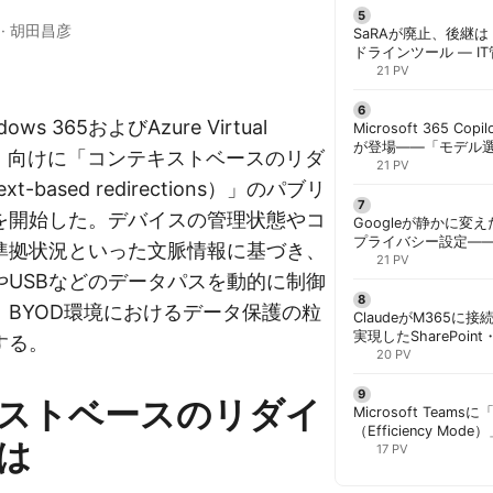
·
胡田昌彦
SaRAが廃止、後継は「
ドラインツール — I
計画を | 胡田昌彦
21 PV
dows 365およびAzure Virtual
Microsoft 365 Copi
が登場——「モデル
AVD）向けに「コンテキストベースのリダ
と管理者が知るべき注
21 PV
t-based redirections）」のパブリ
を開始した。デバイスの管理状態やコ
Googleが静かに変
プライバシー設定—
準拠状況といった文脈情報に基づき、
手順と注意点 | 胡田
21 PV
やUSBなどのデータパスを動的に制御
、BYOD環境におけるデータ保護の粒
ClaudeがM365に
実現したSharePoint・
する。
携、セキュリティと
20 PV
解く | 胡田昌彦
ストベースのリダイ
Microsoft Team
（Efficiency M
は
ック端末でのリソース
17 PV
胡田昌彦