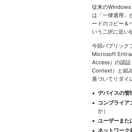
従来のWindow
は「一律適用」
ードのコピー＆
いう二択に近い
今回パブリック
Microsoft E
Access）の認証コ
Context）
基づいてリダイ
デバイスの管
コンプライア
か）
ユーザーまた
ネットワーク