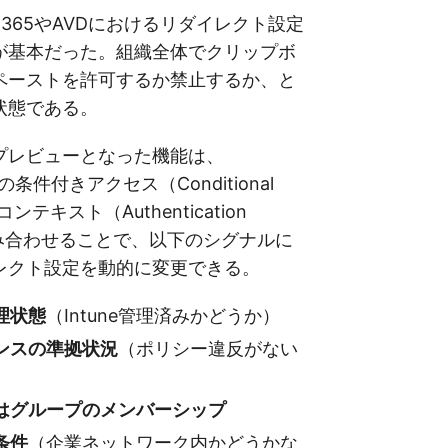
s 365やAVDにおけるリダイレクト設定
が基本だった。組織全体でクリップボ
ペーストを許可するか禁止するか、と
状態である。
プレビューとなった機能は、
ntraの条件付きアクセス（Conditional
ンテキスト（Authentication
と組み合わせることで、以下のシグナルに
レクト設定を動的に変更できる。
理状態
（Intune管理済みかどうか）
ンスの準拠状況
（ポリシー違反がない
はグループのメンバーシップ
条件
（企業ネットワーク内かどうかな