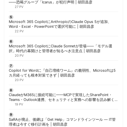
——恐喝グループ「Icarus」が犯行声明 | 胡田昌彦
27 PV
Microsoft 365 CopilotにAnthropicのClaude Opus 5が追加、
Word・Excel・PowerPointで選択可能に | 胡田昌彦
22 PV
Microsoft 365 CopilotにClaude Sonnetが登場——「モデル選
択」時代の幕開けと管理者が知るべき注意点 | 胡田昌彦
20 PV
Copilot for Wordに『自己増殖ワーム』の脆弱性、Microsoftは5
カ月経っても根本対策できず | 胡田昌彦
20 PV
ClaudeがM365に接続可能に——MCPで実現したSharePoint・
Teams・Outlook連携、セキュリティと実務への影響を読み解く |
胡田昌彦
19 PV
SaRAが廃止、後継は「Get Help」コマンドラインツール — IT管
理者は今すぐ移行計画を | 胡田昌彦