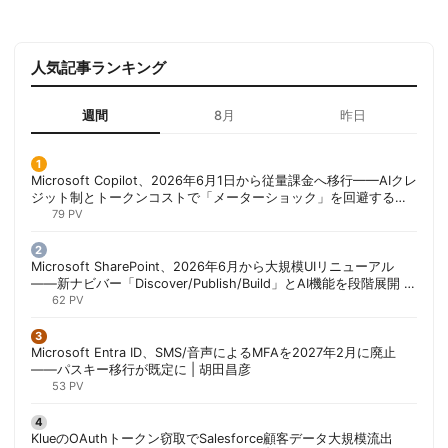
人気記事ランキング
週間
8月
昨日
Microsoft Copilot、2026年6月1日から従量課金へ移行——AIクレ
ジット制とトークンコストで「メーターショック」を回避する方
法 | 胡田昌彦
79 PV
Microsoft SharePoint、2026年6月から大規模UIリニューアル
——新ナビバー「Discover/Publish/Build」とAI機能を段階展開 |
胡田昌彦
62 PV
Microsoft Entra ID、SMS/音声によるMFAを2027年2月に廃止
——パスキー移行が既定に | 胡田昌彦
53 PV
KlueのOAuthトークン窃取でSalesforce顧客データ大規模流出