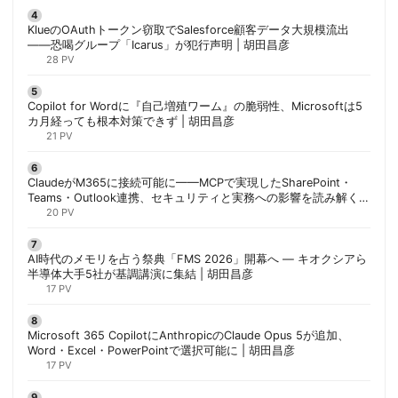
KlueのOAuthトークン窃取でSalesforce顧客データ大規模流出
——恐喝グループ「Icarus」が犯行声明 | 胡田昌彦
28 PV
Copilot for Wordに『自己増殖ワーム』の脆弱性、Microsoftは5
カ月経っても根本対策できず | 胡田昌彦
21 PV
ClaudeがM365に接続可能に——MCPで実現したSharePoint・
Teams・Outlook連携、セキュリティと実務への影響を読み解く |
胡田昌彦
20 PV
AI時代のメモリを占う祭典「FMS 2026」開幕へ ― キオクシアら
半導体大手5社が基調講演に集結 | 胡田昌彦
17 PV
Microsoft 365 CopilotにAnthropicのClaude Opus 5が追加、
Word・Excel・PowerPointで選択可能に | 胡田昌彦
17 PV