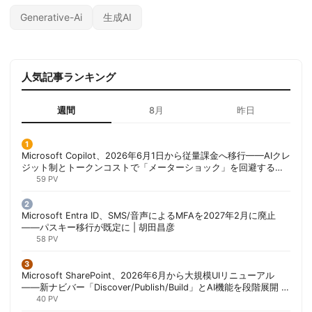
Generative-Ai
生成AI
人気記事ランキング
週間
8月
昨日
Microsoft Copilot、2026年6月1日から従量課金へ移行——AIクレ
ジット制とトークンコストで「メーターショック」を回避する方
法 | 胡田昌彦
59 PV
Microsoft Entra ID、SMS/音声によるMFAを2027年2月に廃止
——パスキー移行が既定に | 胡田昌彦
58 PV
Microsoft SharePoint、2026年6月から大規模UIリニューアル
——新ナビバー「Discover/Publish/Build」とAI機能を段階展開 |
胡田昌彦
40 PV