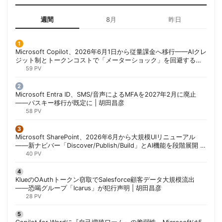
週間
8月
昨日
Microsoft Copilot、2026年6月1日から従量課金へ移行——AIクレ
ジット制とトークンコストで「メーターショック」を回避する方
法 | 胡田昌彦
59 PV
Microsoft Entra ID、SMS/音声によるMFAを2027年2月に廃止
——パスキー移行が既定に | 胡田昌彦
58 PV
Microsoft SharePoint、2026年6月から大規模UIリニューアル
——新ナビバー「Discover/Publish/Build」とAI機能を段階展開 |
胡田昌彦
40 PV
KlueのOAuthトークン窃取でSalesforce顧客データ大規模流出
——恐喝グループ「Icarus」が犯行声明 | 胡田昌彦
28 PV