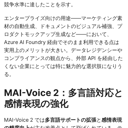
競争水準に達したことを示す。
エンタープライズ向けの用途——マーケティング素
材の自動生成、ドキュメントのビジュアル補強、プ
ロダクトモックアップ生成など——において、
Azure AI Foundry 経由でそのまま利用できる点は
実用上のメリットが大きい。データレジデンシーや
コンプライアンスの観点から、外部 API を経由した
くない企業にとっては特に魅力的な選択肢になりう
る。
MAI-Voice 2：多言語対応と
感情表現の強化
MAI-Voice 2 では
多言語サポートの拡張
と
感情表現
の精度向上
が主な改善点として挙げられている。テ