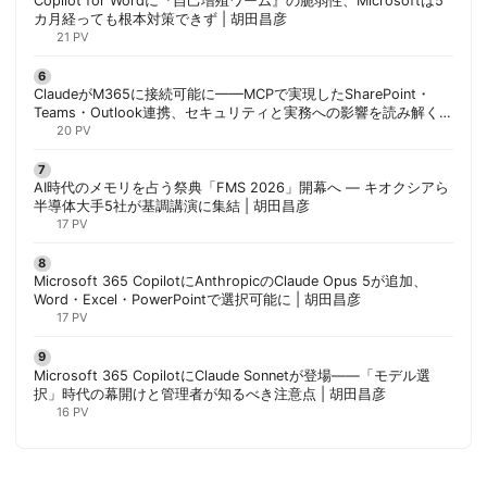
Copilot for Wordに『自己増殖ワーム』の脆弱性、Microsoftは5
カ月経っても根本対策できず | 胡田昌彦
21 PV
ClaudeがM365に接続可能に——MCPで実現したSharePoint・
Teams・Outlook連携、セキュリティと実務への影響を読み解く |
胡田昌彦
20 PV
AI時代のメモリを占う祭典「FMS 2026」開幕へ ― キオクシアら
半導体大手5社が基調講演に集結 | 胡田昌彦
17 PV
Microsoft 365 CopilotにAnthropicのClaude Opus 5が追加、
Word・Excel・PowerPointで選択可能に | 胡田昌彦
17 PV
Microsoft 365 CopilotにClaude Sonnetが登場——「モデル選
択」時代の幕開けと管理者が知るべき注意点 | 胡田昌彦
16 PV