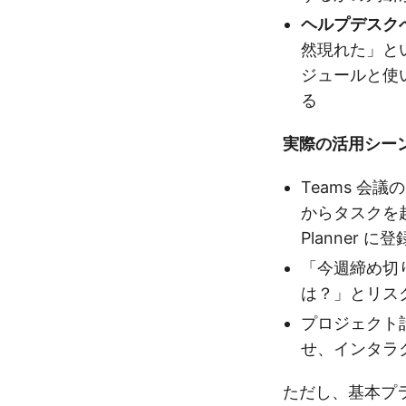
ヘルプデスク
然現れた」と
ジュールと使
る
実際の活用シー
Teams 会
からタスクを
Planner に登
「今週締め切
は？」とリス
プロジェクト計
せ、インタラ
ただし、基本プラン（P