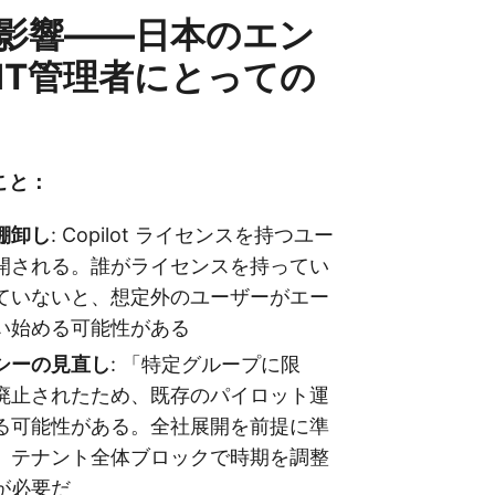
影響——日本のエン
IT管理者にとっての
こと：
棚卸し
: Copilot ライセンスを持つユー
開される。誰がライセンスを持ってい
ていないと、想定外のユーザーがエー
い始める可能性がある
シーの見直し
: 「特定グループに限
廃止されたため、既存のパイロット運
る可能性がある。全社展開を前提に準
、テナント全体ブロックで時期を調整
が必要だ