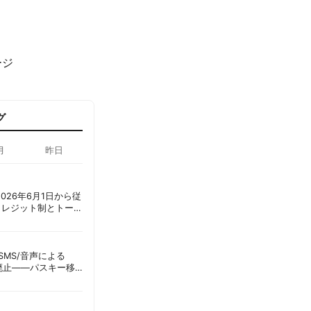
ージ
グ
月
昨日
ot、2026年6月1日から従
クレジット制とトーク
ーショック」を回避
ID、SMS/音声による
に廃止——パスキー移
彦