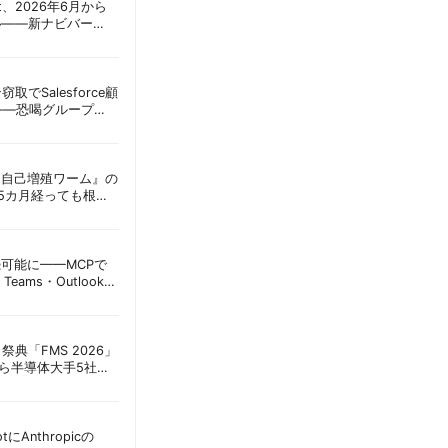
oint、2026年6月から
ル——新ナビバー
h/Build」とAI機能を段
窃取でSalesforce顧
——恐喝グループ
 | 胡田昌彦
ordに『自己増殖ワーム』の
tは5カ月経っても根本
彦
接続可能に——MCPで
Teams・Outlook連
実務への影響を読み
祭典「FMS 2026」
アら半導体大手5社が
田昌彦
lotにAnthropicの