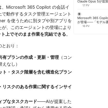
Claude Opus 5が追
PowerPointで選択
17 PV
 は、Microsoft 365 Copilot の会話イ
上で動作するタスク管理エージェント
Microsoft 365 Copi
nner を使うために別タブや別アプリを
が登場——「モデル
と管理者が知るべき注
16 PV
たが、このエージェントの登場により
のチャット上でそのまま作業を完結できる
。
のとおり：
共有プランの作成・更新・管理
（コン
替えなし）
ット・タスク階層を含む構造化プラン
・リスクのある作業に関するインサイ
ィブなタスクカード
——AIが提案した