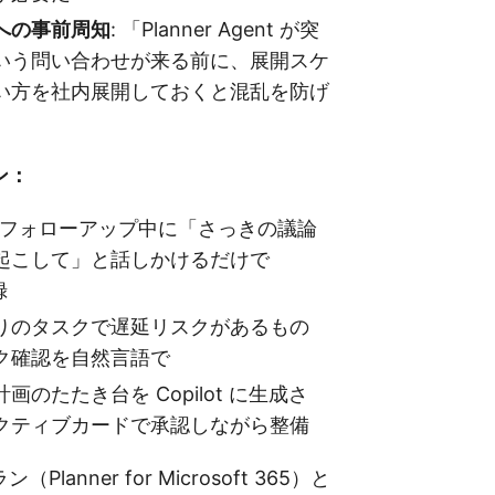
への事前周知
: 「Planner Agent が突
いう問い合わせが来る前に、展開スケ
い方を社内展開しておくと混乱を防げ
ン：
議のフォローアップ中に「さっきの議論
起こして」と話しかけるだけで
録
りのタスクで遅延リスクがあるもの
ク確認を自然言語で
画のたたき台を Copilot に生成さ
クティブカードで承認しながら整備
lanner for Microsoft 365）と