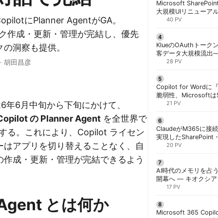
Microsoft ShareP
大規模UIリニューア
 CopilotにPlanner AgentがGA。
「Discover/Publis
40 PV
階展開 | 胡田昌彦
でタスク作成・更新・管理が完結し、優先
KlueのOAuthトークン
クの洞察も提供。
客データ大規模流出
·
胡田昌彦
「Icarus」が犯行声明
28 PV
Copilot for W
脆弱性、Microsof
は2026年6月中旬から下旬にかけて、
対策できず | 胡田昌
21 PV
Copilot の Planner Agent
を全世界で
ClaudeがM365に
る。これにより、Copilot ライセン
実現したSharePoint・
ーはアプリを切り替えることなく、自
携、セキュリティと
20 PV
解く | 胡田昌彦
の作成・更新・管理が完結できるよう
AI時代のメモリを占う
開幕へ ― キオクシ
基調講演に集結 | 胡
17 PV
r Agent とは何か
Microsoft 365 Copi