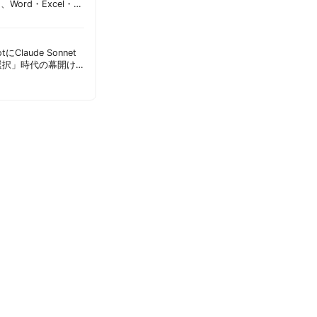
加、Word・Excel・
可能に | 胡田昌彦
lotにClaude Sonnet
選択」時代の幕開け
意点 | 胡田昌彦