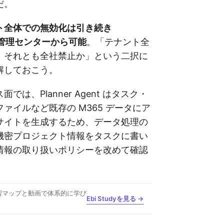
だ。
ト全体での無効化は引き続き
365 管理センターから可能
。「テナント全
、それとも全社禁止か」という二択に
解しておこう。
では、Planner Agent はタスク・
ァイルなど既存の M365 データにア
サイトを生成するため、データ処理の
機密プロジェクト情報をタスクに書い
情報の取り扱いポリシーを改めて確認
習マップと動画で体系的に学び
Ebi Studyを見る →