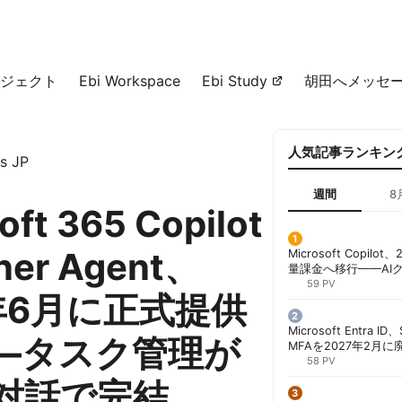
ジェクト
Ebi Workspace
Ebi Study
胡田へメッセ
人気記事ランキン
s JP
週間
8
oft 365 Copilot
ner Agent、
Microsoft Copil
量課金へ移行——AI
ンコストで「メータ
59 PV
6年6月に正式提供
する方法 | 胡田昌彦
Microsoft Entra 
—タスク管理が
MFAを2027年2月
行が既定に | 胡田昌
58 PV
の対話で完結