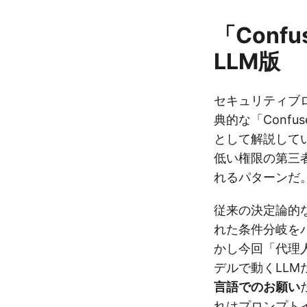
「Confu
LLM版
セキュリティブログ
典的な「Confu
として解説して
低い権限の第三
れるパターンだ
従来の決定論的
れた条件分岐を
かし今回「代理
デルで動くLL
言語でのお願い
れはプロンプト