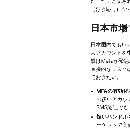
だった」と記さ
て浮き彫りにな
日本市場
日本国内でもIn
人アカウントを
撃はMetaが緊
直接的なリスク
ておきたい。
MFAの有効
の多いアカウ
SMS認証で
短いハンドル
ーケットで高