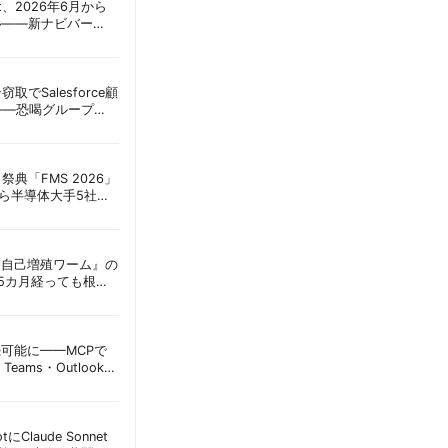
oint、2026年6月から
ル——新ナビバー
h/Build」とAI機能を段
窃取でSalesforce顧
——恐喝グループ
 | 胡田昌彦
祭典「FMS 2026」
アら半導体大手5社が
田昌彦
ordに『自己増殖ワーム』の
tは5カ月経っても根本
彦
接続可能に——MCPで
Teams・Outlook連
実務への影響を読み
lotにClaude Sonnet