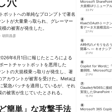
し穴
Microsoft ShareP
大規模UIリニューア
「Discover/Publis
33 PV
ャットボットへの単純なプロンプトで著名
階展開 | 胡田昌彦
mアカウントが大量乗っ取られ、グレーマー
KlueのOAuthトークン
規模の被害が発生した。
客データ大規模流出
「Icarus」が犯行声明
27 PV
·
胡田昌彦
AI時代のメモリを占う
開幕へ ― キオクシ
基調講演に集結 | 胡
21 PV
caが2026年6月1日に報じたところによる
Iサポートチャットボットを悪用した
Copilot for W
脆弱性、Microsof
mアカウントの大規模乗っ取りが発生し、著
対策できず | 胡田昌
21 PV
アカウントが被害を受けた。Metaは
9日に緊急パッチを適用しているが、それ
ClaudeがM365に
模の被害が生じていたとされる。
実現したSharePoint・
携、セキュリティと
15 PV
解く | 胡田昌彦
ど簡単」な攻撃手法
Microsoft 365 Copi