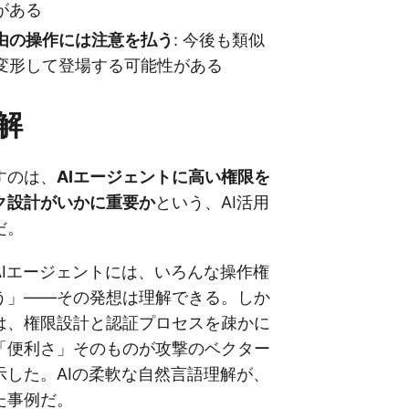
がある
経由の操作には注意を払う
: 今後も類似
変形して登場する可能性がある
解
すのは、
AIエージェントに高い権限を
ク設計がいかに重要か
という、AI活用
だ。
AIエージェントには、いろんな操作権
う」——その発想は理解できる。しか
は、権限設計と認証プロセスを疎かに
「便利さ」そのものが攻撃のベクター
示した。AIの柔軟な自然言語理解が、
た事例だ。