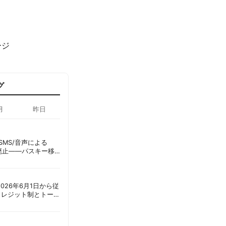
ージ
グ
月
昨日
ID、SMS/音声による
に廃止——パスキー移
彦
ot、2026年6月1日から従
クレジット制とトーク
ーショック」を回避