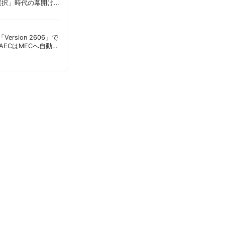
選択」時代の幕開け
意点 | 胡田昌彦
s「Version 2606」で
AECはMECへ自動移