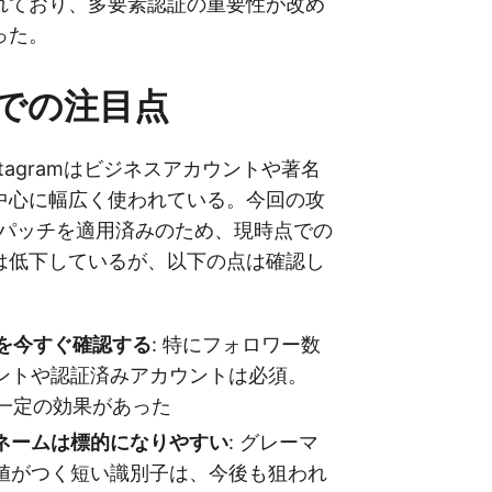
れており、多要素認証の重要性が改め
った。
での注目点
stagramはビジネスアカウントや著名
中心に幅広く使われている。今回の攻
急パッチを適用済みのため、現時点での
は低下しているが、以下の点は確認し
化を今すぐ確認する
: 特にフォロワー数
ントや認証済みアカウントは必須。
も一定の効果があった
ネームは標的になりやすい
: グレーマ
値がつく短い識別子は、今後も狙われ