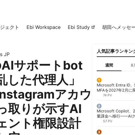
ジェクト
Ebi Workspace
Ebi Study
胡田へメッセ
人気記事ランキン
s JP
のAIサポートbot
週間
8
乱した代理人」
Microsoft Entra 
nstagramアカウ
MFAを2027年2月
行が既定に | 胡田昌
74 PV
っ取りが示すAI
Microsoft Copil
量課金へ移行——AI
ェント権限設計
ンコストで「メータ
57 PV
する方法 | 胡田昌彦