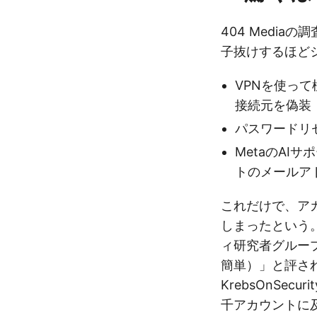
404 Medi
子抜けするほど
VPNを使っ
接続元を偽装
パスワードリ
MetaのAI
トのメールア
これだけで、ア
しまったという。
ィ研究者グループ内
簡単）」と評さ
KrebsOnSec
千アカウントに