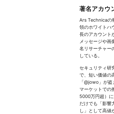
著名アカウ
Ars Techn
領のホワイトハ
長のアカウント
メッセージや画
名リサーチャーのJ
している。
セキュリティ研究者
で、短い価値の高
「@jowo」が盗
マーケットでの推
5000万円超）
だけでも「影響
し」として高値