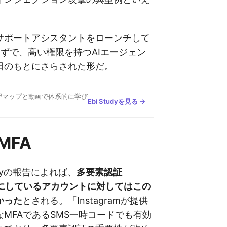
 AIサポートアシスタントをローンチして
ずで、高い権限を持つAIエージェン
日のもとにさらされた形だ。
習マップと動画で体系的に学び
Ebi Studyを見る →
MFA
urityの報告によれば、
多要素認証
効にしているアカウントに対してはこの
かった
とされる。「Instagramが提供
MFAであるSMS一時コードでも有効