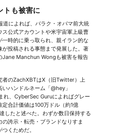
ントも被害に
icaの報道によれば、バラク・オバマ前大統
ウス公式アカウントや米宇宙軍上級曹
が一時的に乗っ取られ、親イラン的な
像が投稿される事態まで発展した。著
ane Manchun Wongも被害を報告
のZachXBTはX（旧Twitter）上
いハンドルネーム「@hey」
まれ、CyberSec Guruによればグレー
定合計価値は100万ドル（約1億
に達したと述べた。わずか数日保持する
力の誇示・転売・ブランドなりすま
がつくためだ。