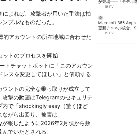
が登場——「モデル
と管理者が知るべき注
15 PV
aの調査によれば、攻撃者が用いた手法は拍
シンプルなものだった。
Microsoft 365 App
更新チャネル統合、S
行 | 胡田昌彦
15 PV
て標的アカウントの所在地域に合わせた
セットのプロセスを開始
サポートチャットボットに「このアカウン
ドレスを変更してほしい」と依頼する
カウントの完全な乗っ取りが成立して
攻撃の動画はTelegramのセキュリテ
で「shockingly easy（驚くほど
れながら出回り、被害は
urityが報じたように2026年2月頃から数
及んでいたとされる。