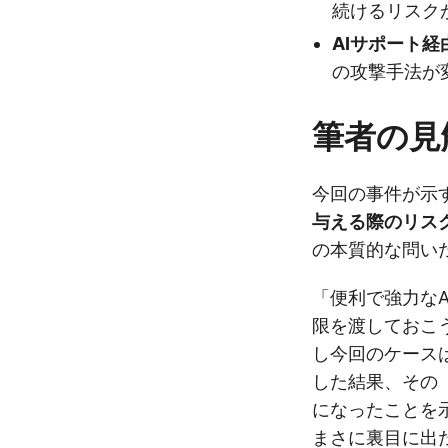
続けるリスク
AIサポート
の攻撃手法が
筆者の見
今回の事件が示
与える際のリス
の本質的な問い
「便利で強力な
限を渡しておこ
し今回のケース
した結果、その
になったことを
まさに裏目に出