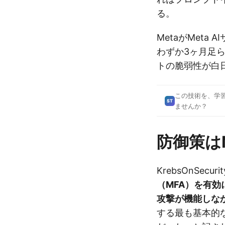
る。
MetaがMeta
わずか3ヶ月足ら
トの脆弱性が白
この技術を、学
ST
ませんか？
防御策は
KrebsOnSec
（MFA）を有
攻撃が機能しな
する最も基本的な