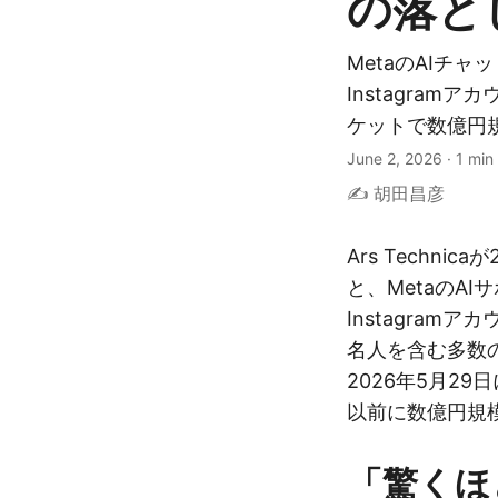
の落と
MetaのAIチ
Instagra
ケットで数億円
June 2, 2026
·
1 min
✍️ 胡田昌彦
Ars Techni
と、MetaのA
Instagra
名人を含む多数の
2026年5月2
以前に数億円規
「驚くほ