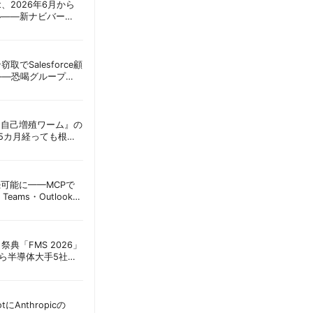
oint、2026年6月から
ル——新ナビバー
h/Build」とAI機能を段
窃取でSalesforce顧
——恐喝グループ
 | 胡田昌彦
ordに『自己増殖ワーム』の
tは5カ月経っても根本
彦
接続可能に——MCPで
Teams・Outlook連
実務への影響を読み
祭典「FMS 2026」
アら半導体大手5社が
田昌彦
lotにAnthropicの