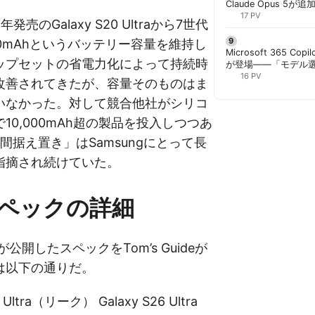
Claude Opus 5が追
PowerPointで選択
17 PV
9年発売のGalaxy S20 Ultraから7世代
00mAhというバッテリー容量を維持し
Microsoft 365 Copi
ップセットの省電力化によって持続時
が登場——「モデル
と管理者が知るべき注
16 PV
改善されてきたが、容量そのものはま
いなかった。対して競合他社がシリコ
10,000mAh超の製品を投入しつつあ
間据え置き」はSamsungにとって長
指摘され続けていた。
ペックの詳細
y氏が公開したスペックをTom’s Guideが
は以下の通りだ。
 Ultra（リーク） Galaxy S26 Ultra