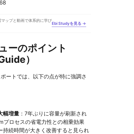
P68
習マップと動画で体系的に学び
Ebi Studyを見る →
ューのポイント
 Guide）
deのレポートでは、以下の点が特に強調さ
大幅増量
：7年ぶりに容量が刷新され
nmプロセスの省電力性との相乗効果
ー持続時間が大きく改善すると見られ