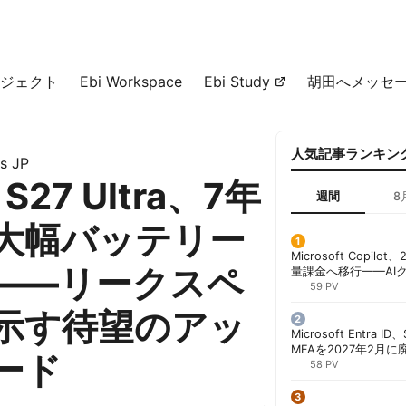
ジェクト
Ebi Workspace
Ebi Study
胡田へメッセ
人気記事ランキン
s JP
 S27 Ultra、7年
週間
8
大幅バッテリー
Microsoft Copil
——リークスペ
量課金へ移行——AI
ンコストで「メータ
59 PV
する方法 | 胡田昌彦
示す待望のアッ
Microsoft Entra 
MFAを2027年2月
ード
行が既定に | 胡田昌
58 PV