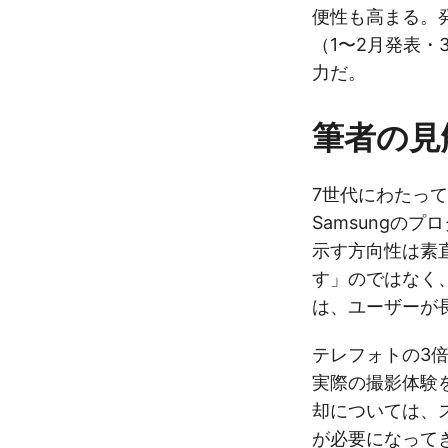
便性も高まる。発
（1〜2月発表・
力だ。
筆者の見
7世代にわたっ
Samsungの
示す方向性は素
す」のではなく
は、ユーザーが
テレフォトの3
実際の撮影体験
却については、
が必要になって