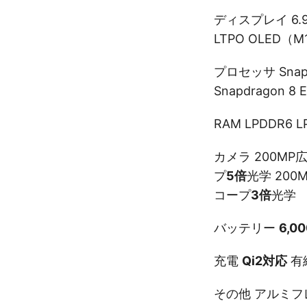
ディスプレイ 6.9"
LTPO OLED（
プロセッサ Snapdr
Snapdragon 8 
RAM LPDDR6 L
カメラ 200MP広
プ
5倍
光学 200M
コープ
3倍
光学
バッテリー
6,0
充電
Qi2対応
有線
その他 アルミフレー