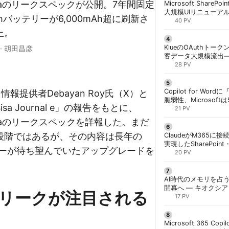
 Ultraのリークスペックが公開。7年間固定
Microsoft ShareP
大規模UIリニューア
Ahバッテリーが6,000mAh超に刷新さ
「Discover/Publis
40 PV
階展開 | 胡田昌彦
上。
KlueのOAuthトークン
·
胡田昌彦
客データ大規模流出
「Icarus」が犯行声明
28 PV
Copilot for W
eが、情報提供者Debayan Roy氏（X）と
脆弱性、Microsof
a Journal e」の報告をもとに、
対策できず | 胡田昌
21 PV
 Ultraのリークスペックを詳報した。まだ
段階ではあるが、その内容は長年の
ClaudeがM365に
実現したSharePoint・
ーザーが待ち望んでいたアップグレードを
携、セキュリティと
20 PV
解く | 胡田昌彦
AI時代のメモリを占う
開幕へ ― キオクシ
リークが注目される
基調講演に集結 | 胡
17 PV
Microsoft 365 Copi