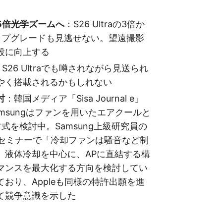
5倍光学ズームへ
：S26 Ultraの3倍か
ップグレードも見逃せない。望遠撮影
段に向上する
：S26 Ultraでも噂されながら見送られ
やく搭載されるかもしれない
討
：韓国メディア「Sisa Journal e」
msungはファンを用いたエアクールと
式を検討中。Samsung上級研究員の
n氏はセミナーで「冷却ファンは騒音など制
、液体冷却を中心に、APに直結する構
マンスを最大化する方向を検討してい
おり、Appleも同様の特許出願を進
て競争意識を示した