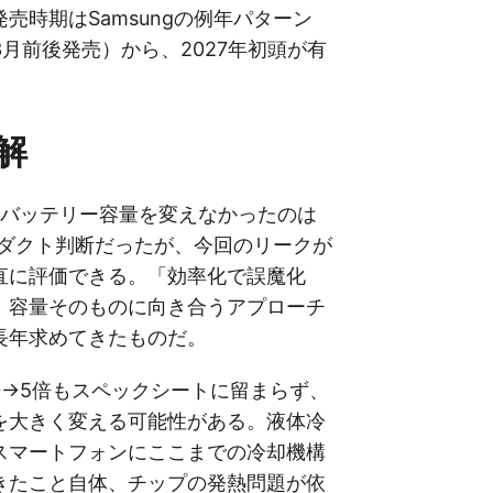
売時期はSamsungの例年パターン
3月前後発売）から、2027年初頭が有
解
てバッテリー容量を変えなかったのは
プロダクト判断だったが、今回のリークが
直に評価できる。「効率化で誤魔化
、容量そのものに向き合うアプローチ
長年求めてきたものだ。
倍→5倍もスペックシートに留まらず、
を大きく変える可能性がある。液体冷
スマートフォンにここまでの冷却機構
きたこと自体、チップの発熱問題が依