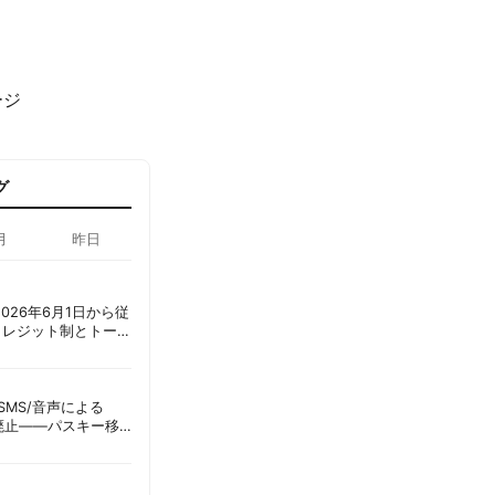
ージ
グ
月
昨日
ot、2026年6月1日から従
クレジット制とトーク
ーショック」を回避
ID、SMS/音声による
に廃止——パスキー移
彦