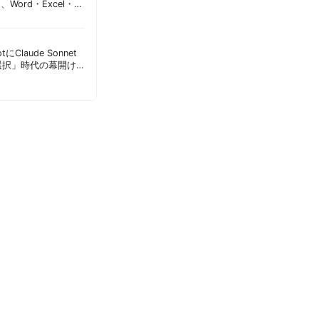
加、Word・Excel・
可能に | 胡田昌彦
lotにClaude Sonnet
選択」時代の幕開け
意点 | 胡田昌彦