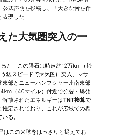
er）に公式声明を投稿し、「大きな音を伴
と表現した。
えた大気圏突入の一
よると、この隕石は時速約12万km（秒
という猛スピードで大気圏に突入。マサ
北東部とニューハンプシャー州南東部
4km（40マイル）付近で分裂・爆発
。解放されたエネルギーは
TNT換算で
と推定されており、これが広域での轟
ている。
象衛星はこの火球をはっきりと捉えてお