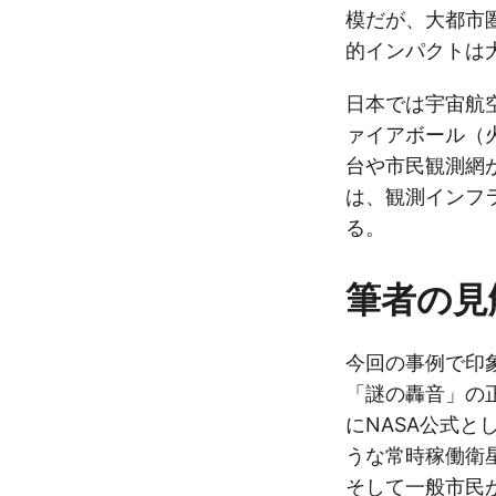
模だが、大都市
的インパクトは
日本では宇宙航空
ァイアボール（
台や市民観測網
は、観測インフ
る。
筆者の見
今回の事例で印
「謎の轟音」の
にNASA公式と
うな常時稼働衛
そして一般市民