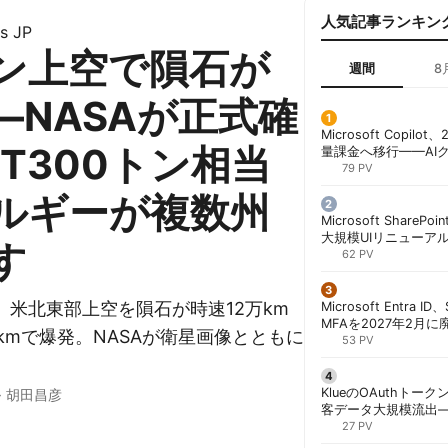
人気記事ランキン
s JP
ン上空で隕石が
週間
8
—NASAが正式確
Microsoft Copil
T300トン相当
量課金へ移行——AI
ンコストで「メータ
79 PV
する方法 | 胡田昌彦
ルギーが複数州
Microsoft ShareP
大規模UIリニューア
す
「Discover/Publis
62 PV
階展開 | 胡田昌彦
1日、米北東部上空を隕石が時速12万km
Microsoft Entra 
MFAを2027年2月
kmで爆発。NASAが衛星画像とともに
行が既定に | 胡田昌
53 PV
KlueのOAuthトークン
·
胡田昌彦
客データ大規模流出
「Icarus」が犯行声明
27 PV