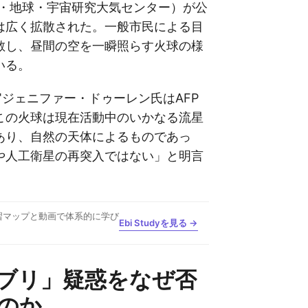
候・地球・宇宙研究大気センター）が公
は広く拡散された。一般市民による目
散し、昼間の空を一瞬照らす火球の様
いる。
官ジェニファー・ドゥーレン氏はAFP
この火球は現在活動中のいかなる流星
あり、自然の天体によるものであっ
や人工衛星の再突入ではない」と明言
習マップと動画で体系的に学び
Ebi Studyを見る →
ブリ」疑惑をなぜ否
のか