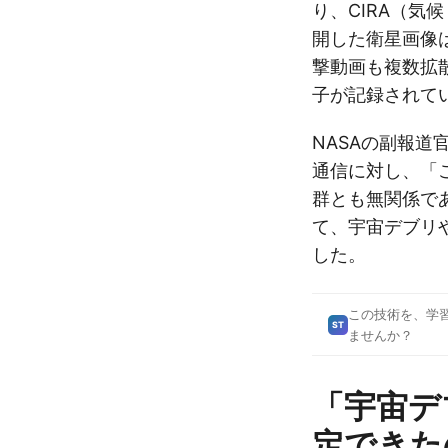
り、CIRA（気
開した衛星画像
撃動画も複数拡
子が記録されて
NASAの副報道
通信に対し、「
群とも無関係で
て、宇宙デブリ
した。
この技術を、学
ST
ませんか？
「宇宙デ
定できた