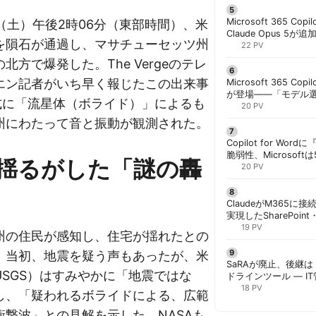
Microsoft 365 Copi
1日（土）午後2時06分（東部時間）、米
Claude Opus 5が追
を隕石が通過し、マサチューセッツ州
PowerPointで選択
22 PV
北方で爆発した。The Vergeのテレ
エン記者がいち早く報じたこの出来事
Microsoft 365 Copi
が登場——「モデル
正式に「流星体（ボライド）」によるも
と管理者が知るべき注
20 PV
州にわたって音と振動が観測された。
Copilot for W
脆弱性、Microsof
揺るがした「謎の轟
対策できず | 胡田昌
20 PV
ClaudeがM365に
実現したSharePoint・
携、セキュリティと
19 PV
州の住民が感知し、住宅が揺れたとの
解く | 胡田昌彦
。当初、地震を疑う声もあったが、米
SaRAが廃止、後継は「
SGS）はすみやかに「地震ではな
ドラインツール — I
計画を | 胡田昌彦
18 PV
し、「疑われるボライドによる、広範
衝撃波」との見解を示した。NASAも