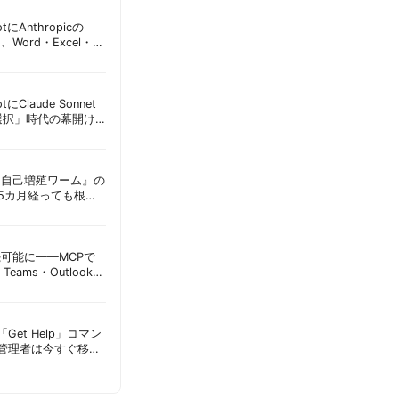
lotにAnthropicの
加、Word・Excel・
可能に | 胡田昌彦
lotにClaude Sonnet
選択」時代の幕開け
意点 | 胡田昌彦
ordに『自己増殖ワーム』の
tは5カ月経っても根本
彦
接続可能に——MCPで
Teams・Outlook連
実務への影響を読み
Get Help」コマン
T管理者は今すぐ移行