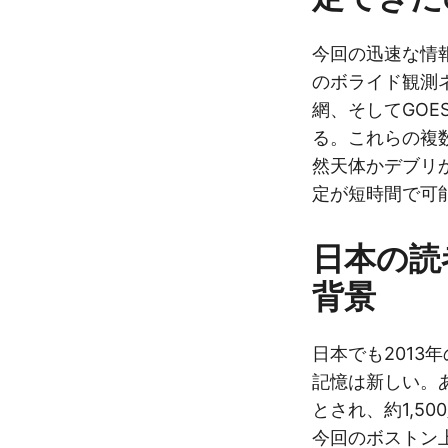
今回の迅速な情
のボライド観測
網、そしてGOE
る。これらの複
然天体かデブリ
定が短時間で可
日本の読
背景
日本でも2013
記憶は新しい。あ
とされ、約1,5
今回のボストン