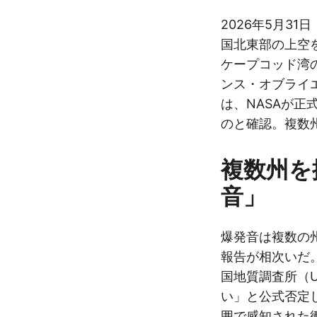
2026年5月3
国北東部の上空
ケープコッド湾の
ンス・オブライ
は、NASAが
のと確認。複数
複数州を
音」
爆発音は複数の
報告が相次いだ
国地質調査所（U
い」と公式否定
囲で感知された