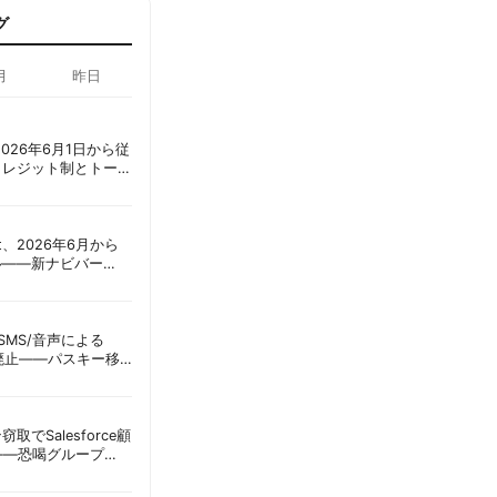
グ
月
昨日
ot、2026年6月1日から従
クレジット制とトーク
ーショック」を回避
oint、2026年6月から
ル——新ナビバー
h/Build」とAI機能を段
ID、SMS/音声による
に廃止——パスキー移
彦
窃取でSalesforce顧
——恐喝グループ
 | 胡田昌彦