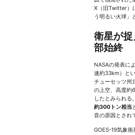
X（旧Twitt
う明るい火球」
衛星が捉
部始終
NASAの発表に
速約33km）
チューセッツ州
の上空、高度約6
したとみられる
約300トン相当
音の原因とされ
GOES-19気