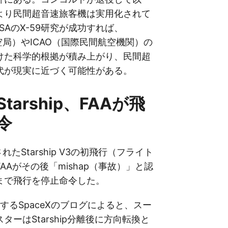
より民間超音速旅客機は実用化されて
SAのX-59研究が成功すれば、
空局）やICAO（国際民間航空機関）の
けた科学的根拠が積み上がり、民間超
代が現実に近づく可能性がある。
 Starship、FAAが飛
令
れたStarship V3の初飛行（フライト
AAがその後「mishap（事故）」と認
まで飛行を停止命令した。
紹介するSpaceXのブログによると、スー
ターはStarship分離後に方向転換と