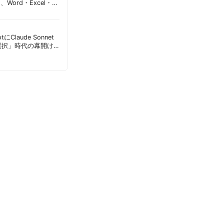
加、Word・Excel・
可能に | 胡田昌彦
lotにClaude Sonnet
選択」時代の幕開け
意点 | 胡田昌彦