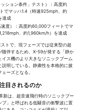
ミッション条件」テスト）：高度約
ートでマッハ1.4（時速925mph、約
）を達成
速度）：高度約60,000フィートでマ
,218mph、約1,960km/h）を達成
グポストで、現フェーズでは従来型の超
随伴するため、X-59が発する「静か
ェイス機のより大きなソニックブーム
と説明している。静粛性を本格的に披
フェーズとなる。
が注目されるのか
な革新は、超音速飛行時のソニックブー
ンプ」と呼ばれる低騒音の衝撃波に置
計にある。コンコルドが退役して以