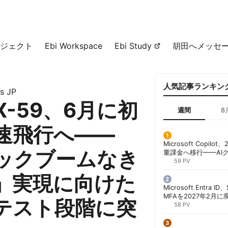
ジェクト
Ebi Workspace
Ebi Study
胡田へメッセ
人気記事ランキン
s JP
 X-59、6月に初
週間
8
速飛行へ——
Microsoft Copil
ックブームなき
量課金へ移行——AI
ンコストで「メータ
59 PV
する方法 | 胡田昌彦
」実現に向けた
Microsoft Entra 
MFAを2027年2月
テスト段階に突
行が既定に | 胡田昌
58 PV