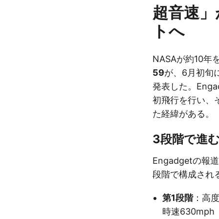
超音速」
トへ
NASAが約10
59
が、6月初旬
発表した。Enga
初飛行を行い、
た経緯がある。
3段階で進
Engadget
段階で構成され
第1段階
：高度
時速630mph