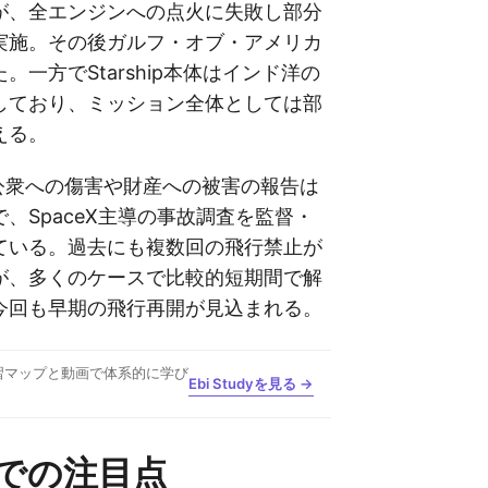
が、全エンジンへの点火に失敗し部分
実施。その後ガルフ・オブ・アメリカ
。一方でStarship本体はインド洋の
しており、ミッション全体としては部
える。
「公衆への傷害や財産への被害の報告は
、SpaceX主導の事故調査を監督・
ている。過去にも複数回の飛行禁止が
が、多くのケースで比較的短期間で解
今回も早期の飛行再開が見込まれる。
習マップと動画で体系的に学び
Ebi Studyを見る →
での注目点