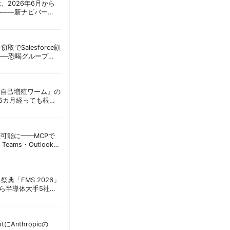
oint、2026年6月から
ル——新ナビバー
h/Build」とAI機能を段
窃取でSalesforce顧
——恐喝グループ
 | 胡田昌彦
ordに『自己増殖ワーム』の
tは5カ月経っても根本
彦
接続可能に——MCPで
Teams・Outlook連
実務への影響を読み
祭典「FMS 2026」
アら半導体大手5社が
田昌彦
lotにAnthropicの