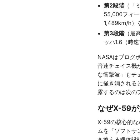
第2段階
（「
55,000フィ
1,489km/h
第3段階
（最高
ッハ1.6（時速1
NASAはブロ
音速チェイス機が
な衝撃波」もチ
に掻き消される
露するのは次の
なぜX-59
X-59の核心的
ムを「ソフトサ
き換える機体設