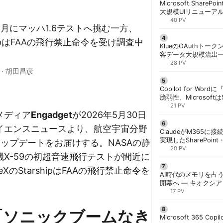
Microsoft ShareP
大規模UIリニューア
「Discover/Publis
40 PV
が6月にマッハ1.6テストへ挑む一方、
階展開 | 胡田昌彦
rshipはFAAの飛行禁止命令を受け調査中
KlueのOAuthトークン
客データ大規模流出
「Icarus」が犯行声明
28 PV
·
胡田昌彦
Copilot for W
脆弱性、Microsof
対策できず | 胡田昌
21 PV
メディア
Engadget
が2026年5月30日
イエンスニュースより、航空宇宙分野
ClaudeがM365に
実現したSharePoint・
ップデートをお届けする。NASAの静
携、セキュリティと
20 PV
X-59の初超音速飛行テストが間近に
解く | 胡田昌彦
eXのStarshipはFAAの飛行禁止命令を
AI時代のメモリを占う
開幕へ ― キオクシ
基調講演に集結 | 胡
17 PV
：「ソニックブームなき
Microsoft 365 Copi