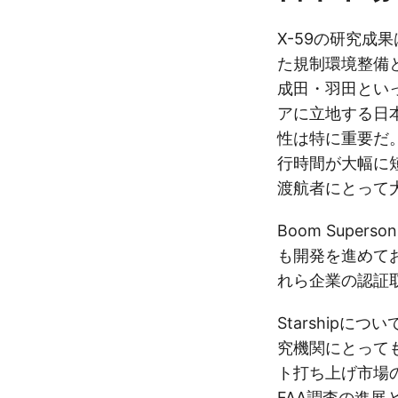
X-59の研究成
た規制環境整備
成田・羽田とい
アに立地する日
性は特に重要だ
行時間が大幅に
渡航者にとって
Boom Supe
も開発を進めてお
れら企業の認証
Starship
究機関にとって
ト打ち上げ市場
FAA調査の進