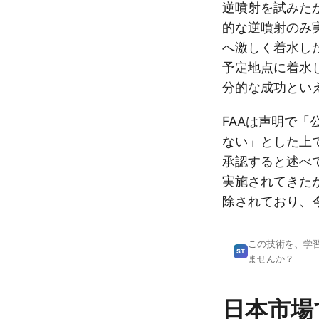
逆噴射を試みた
的な逆噴射のみ
へ激しく着水した
予定地点に着水
分的な成功とい
FAAは声明で
ない」とした上で
承認すると述べ
実施されてきた
除されており、
この技術を、学
ST
ませんか？
日本市場