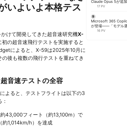
Claude Opus 5が追
がいよいよ本格テス
PowerPointで選択
17 PV
Microsoft 365 Copi
が登場——「モデル
と管理者が知るべき注
16 PV
年をかけて開発してきた超音速研究機
X-
に初の超音速飛行テストを実施すると
dgetによると、X-59は2025年10月に
その後も複数の飛行テストを重ねてき
む超音速テストの全容
の報道によると、テストフライトは以下の3
る：
約43,000フィート（約13,100m）で
（約1,014km/h）を達成