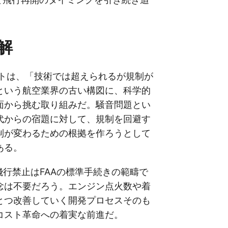
解
クトは、「技術では超えられるが規制が
という航空業界の古い構図に、科学的
面から挑む取り組みだ。騒音問題とい
代からの宿題に対して、規制を回避す
制が変わるための根拠を作ろうとして
ある。
一時飛行禁止はFAAの標準手続きの範疇で
念は不要だろう。エンジン点火数や着
とつ改善していく開発プロセスそのも
コスト革命への着実な前進だ。