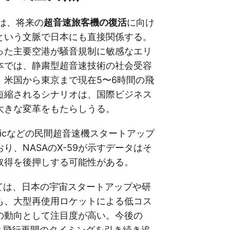
果は、将来の
超音速旅客機の復活
に向け
という文脈で日本にも直接関係する。
った主要空港が騒音規制に敏感なエリ
本では、静粛型超音速技術の社会受容
。米国から東京まで現在5〜6時間の飛
短縮されるシナリオは、国際ビジネス
大きな変革をもたらしうる。
rsonicなどの民間超音速機スタートアップ
り、NASAのX-59が示すデータはそ
取得を後押しする可能性がある。
については、日本の宇宙スタートアップや研
も、大型再使用ロケットによる低コス
の動向として注目度が高い。今後の
展と飛行再開のタイミングを引き続き追