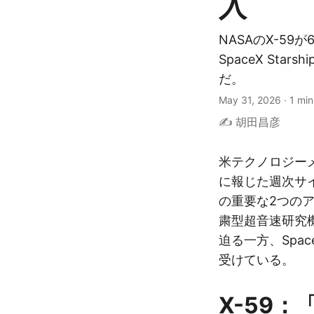
入
NASAのX-59
SpaceX Sta
だ。
May 31, 2026
·
1 min
✍️ 胡田昌彦
米テクノロジー
に報じた週次サ
の重要な2つのア
粛型超音速研究機
迫る一方、Spac
受けている。
X-59