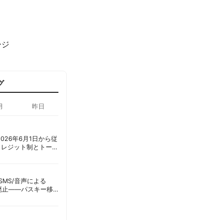
ージ
グ
月
昨日
ot、2026年6月1日から従
クレジット制とトーク
ーショック」を回避
ID、SMS/音声による
に廃止——パスキー移
彦