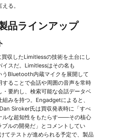
言える。
製品ラインアップ
ト
に買収したLimitlessの技術を土台にし
スだ。Limitlessはその名も
というBluetooth内蔵マイクを展開して
用することで会話や周囲の音声を常時
し・要約し、検索可能な会話データベ
組みを持つ。Engadgetによると、
EO Dan Siroker氏は買収発表時に「すべ
ナルな超知性をもたらす——その核心
アラブルの開発だ」とコメントしてい
かけてテストが進められる予定で、製品