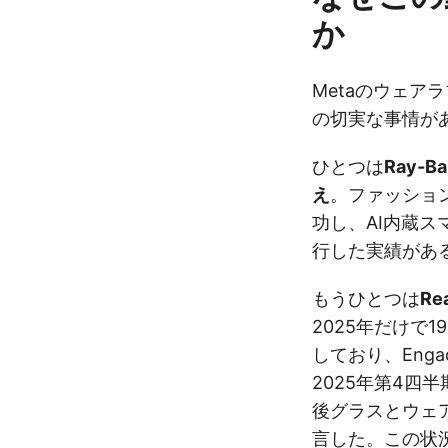
か
Metaのウェア
の切実な事情が
ひとつは
Ray-B
え
。ファッショ
功し、AI内蔵
行した実績があ
もうひとつは
Re
2025年だけで
しており、Engad
2025年第4四半期
後グラスとウェ
言した。この状