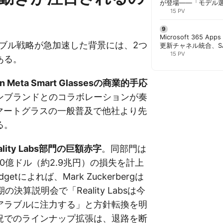
が登場——「モデル
と管理者が知るべき注
15 PV
Microsoft 365 App
ラブル戦略が急加速した背景には、2つ
更新チャネル統合、S
行 | 胡田昌彦
15 PV
ある。
an Meta Smart Glassesの商業的手応
ンブランドとのコラボレーションが奏
スマートグラスの一般普及で他社より先
る。
ality Labs部門の巨額赤字
。同部門は
190億ドル（約2.9兆円）の損失を計上
getによれば、Mark Zuckerbergは
の決算説明会で「Reality Labsは今
アラブルに注力する」と方針転換を明
況でのラインナップ拡張は、退路を断