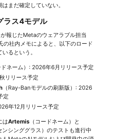
期はまだ確定していない。
グラス4モデル
ationが報じたMetaのウェアラブル担当
imel氏の社内メモによると、以下のロード
ているという。
ドネーム）: 2026年6月リリース予定
6年秋リリース予定
h
（Ray-Banモデルの刷新版）: 2026
予定
 2026年12月リリース予定
には
Artemis
（コードネーム）と
ーセンシンググラス）のテストも進行中
もMetaのAIモデルおよび開発中の消