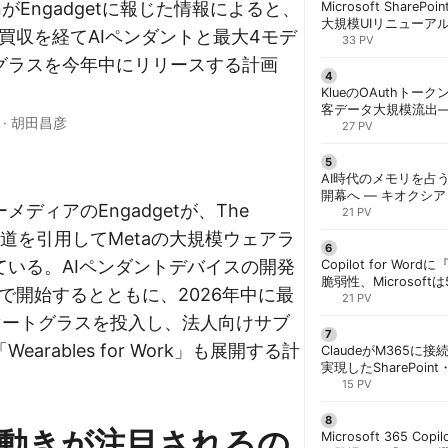
ationがEngadgetに報じた情報によると、
Microsoft ShareP
大規模UIリニューア
less買収を経てAIペンダントと最大4モデ
「Discover/Publis
33 PV
階展開 | 胡田昌彦
グラスを今年中にリリースする計画
KlueのOAuthトークン
客データ大規模流出
·
胡田昌彦
「Icarus」が犯行声明
27 PV
AI時代のメモリを占う
開幕へ ― キオクシ
ディアのEngadgetが、The
基調講演に集結 | 胡
21 PV
onの報道を引用してMetaの大規模ウェアラ
ている。AIペンダントデバイスの開発
Copilot for W
脆弱性、Microsof
で開始するとともに、2026年中に最
対策できず | 胡田昌
21 PV
マートグラスを投入し、法人向けサブ
arables for Work」も展開する計
ClaudeがM365に
実現したSharePoint・
携、セキュリティと
15 PV
解く | 胡田昌彦
動きが注目されるの
Microsoft 365 Copi