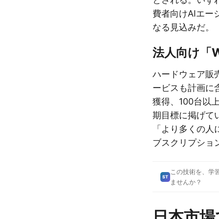
費者向けAIエー
なる見込みだ。
法人向け「Wea
ハードウェア販
ービスも計画に
獲得、100台
期目標に掲げてい
「より多くの人に
ブスクリプショ
この技術を、学
ST
ませんか？
日本市場