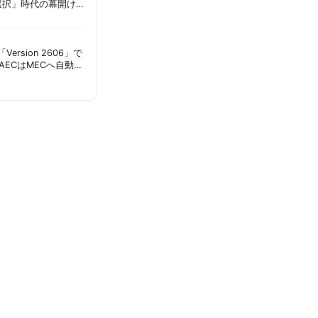
選択」時代の幕開け
意点 | 胡田昌彦
s「Version 2606」で
AECはMECへ自動移