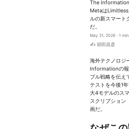
The Inform
MetaはLimit
ルの新スマート
だ。
May 31, 2026
·
1 min
✍️ 胡田昌彦
海外テクノロジーメ
Informati
ブル戦略を伝え
テストを今後1年
大4モデルのス
スクリプション「We
画だ。
なぜこの