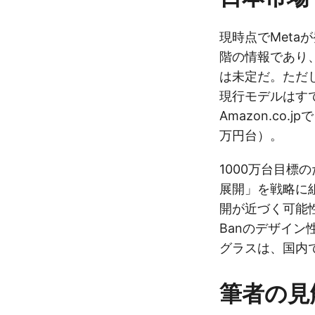
現時点でMeta
階の情報であり
は未定だ。ただし、Ra
現行モデルはす
Amazon.co
万円台）。
1000万台目標
展開」を戦略に
開が近づく可能性
Banのデザイン
グラスは、国内
筆者の見