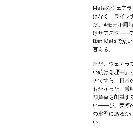
Metaのウェア
はなく「ライン
だ。4モデル同時
けサブスク——方
Ban Meta
言える。
ただ、ウェアラ
い続ける理由」
チですら、日常
もかかった。常
知負荷を削減す
い——が、実際
の水準にあるか
い。