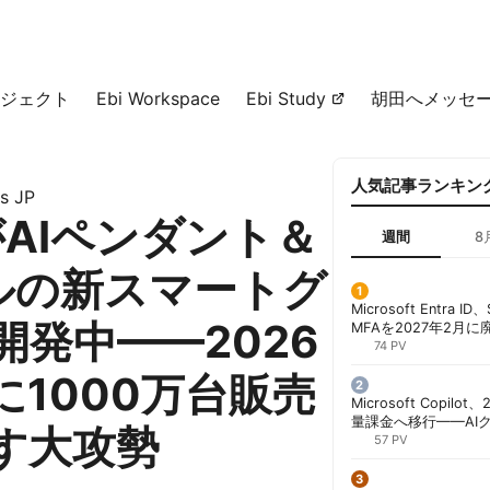
ジェクト
Ebi Workspace
Ebi Study
胡田へメッセ
人気記事ランキン
s JP
がAIペンダント＆
週間
8
ルの新スマートグ
Microsoft Entra 
開発中——2026
MFAを2027年2月
行が既定に | 胡田昌
74 PV
に1000万台販売
Microsoft Copil
量課金へ移行——AI
す大攻勢
ンコストで「メータ
57 PV
する方法 | 胡田昌彦