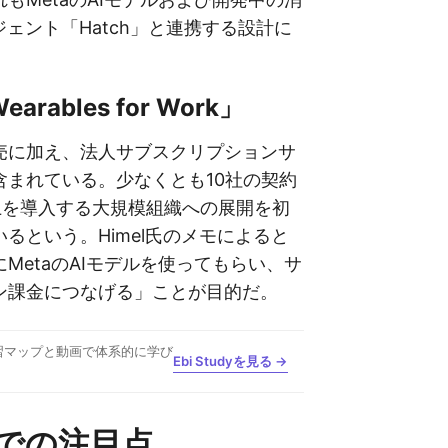
ジェント「Hatch」と連携する設計に
rables for Work」
売に加え、法人サブスクリプションサ
含まれている。少なくとも10社の契約
以上を導入する大規模組織への展開を初
るという。Himel氏のメモによると
MetaのAIモデルを使ってもらい、サ
ン課金につなげる」ことが目的だ。
習マップと動画で体系的に学び
Ebi Studyを見る →
での注目点