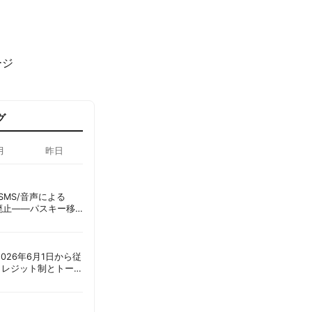
ージ
グ
月
昨日
ID、SMS/音声による
に廃止——パスキー移
彦
ot、2026年6月1日から従
クレジット制とトーク
ーショック」を回避