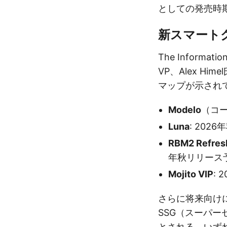
としての発売時
新スマート
The Inform
VP、Alex H
マップが示され
Modelo
（コー
Luna
: 202
RBM2 Refres
年秋リリース
Mojito VIP
:
さらに将来向け
SSG（スーパ
とされる。いずれ