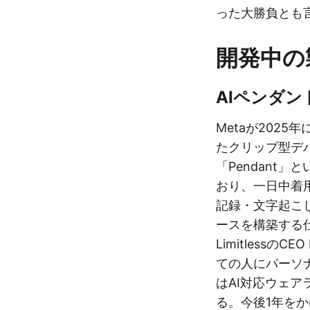
った大勝負とも
開発中の
AIペンダン
Metaが2025年
たクリップ型デバイ
「Pendant」
おり、一日中着
記録・文字起こ
ースを構築する仕
LimitlessのC
ての人にパーソ
はAI対応ウェ
る。今後1年を