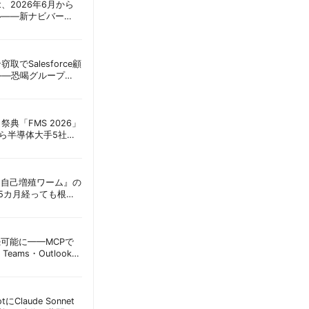
oint、2026年6月から
ル——新ナビバー
h/Build」とAI機能を段
窃取でSalesforce顧
——恐喝グループ
 | 胡田昌彦
祭典「FMS 2026」
アら半導体大手5社が
田昌彦
ordに『自己増殖ワーム』の
tは5カ月経っても根本
彦
接続可能に——MCPで
Teams・Outlook連
実務への影響を読み
lotにClaude Sonnet