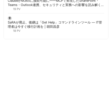
ClaudeがM365に接続可能に——MCPで実現したSharePoint・
Teams・Outlook連携、セキュリティと実務への影響を読み解く |
胡田昌彦
19 PV
SaRAが廃止、後継は「Get Help」コマンドラインツール — IT管
理者は今すぐ移行計画を | 胡田昌彦
18 PV