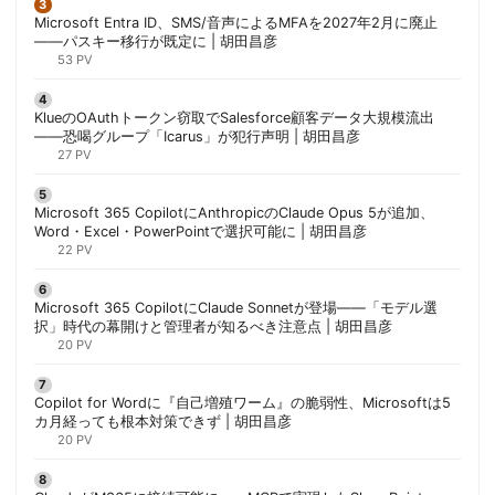
Microsoft Entra ID、SMS/音声によるMFAを2027年2月に廃止
——パスキー移行が既定に | 胡田昌彦
53 PV
KlueのOAuthトークン窃取でSalesforce顧客データ大規模流出
——恐喝グループ「Icarus」が犯行声明 | 胡田昌彦
27 PV
Microsoft 365 CopilotにAnthropicのClaude Opus 5が追加、
Word・Excel・PowerPointで選択可能に | 胡田昌彦
22 PV
Microsoft 365 CopilotにClaude Sonnetが登場——「モデル選
択」時代の幕開けと管理者が知るべき注意点 | 胡田昌彦
20 PV
Copilot for Wordに『自己増殖ワーム』の脆弱性、Microsoftは5
カ月経っても根本対策できず | 胡田昌彦
20 PV