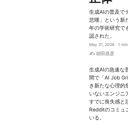
生成AIの普及
悲嘆」という新た
年の学術研究で
認された。
May 31, 2026
·
1 min
✍️ 胡田昌彦
生成AIの急速
間で「AI Job
き新たな心理的
いないエンジニ
すでに喪失感と
Redditのコ
いる。