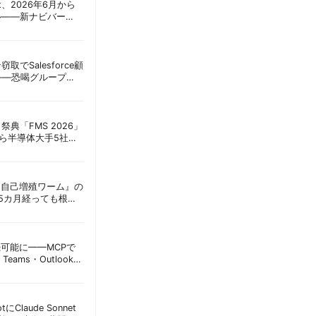
oint、2026年6月から
ル——新ナビバー
h/Build」とAI機能を段
窃取でSalesforce顧
——恐喝グループ
 | 胡田昌彦
祭典「FMS 2026」
アら半導体大手5社が
田昌彦
ordに『自己増殖ワーム』の
tは5カ月経っても根本
彦
接続可能に——MCPで
Teams・Outlook連
実務への影響を読み
lotにClaude Sonnet