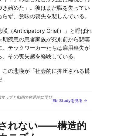
づき始めた」。彼はまだ職を失ってい
わらず、意味の喪失を悲しんでいる。
Anticipatory Grief）」と呼ばれ
末期疾患の患者家族が死別前から悲嘆
に、テックワーカーたちは雇用喪失が
ら、その喪失感を経験している。
、この悲嘆が「社会的に抑圧される構
だ。
習マップと動画で体系的に学び
Ebi Studyを見る →
されない——構造的