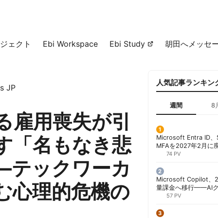
ジェクト
Ebi Workspace
Ebi Study
胡田へメッセ
人気記事ランキン
s JP
週間
8
よる雇用喪失が引
す「名もなき悲
Microsoft Entra 
MFAを2027年2月
行が既定に | 胡田昌
74 PV
—テックワーカ
Microsoft Copil
む心理的危機の
量課金へ移行——AI
ンコストで「メータ
57 PV
する方法 | 胡田昌彦