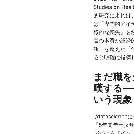
Studies on H
的研究によれば
は「専門的アイ
徴的な喪失」を
害の本質が経済
断」を超えた「
ると明確に指摘
まだ職を
嘆する—
いう現象
r/datasci
「5年間データ
が届ける『イン