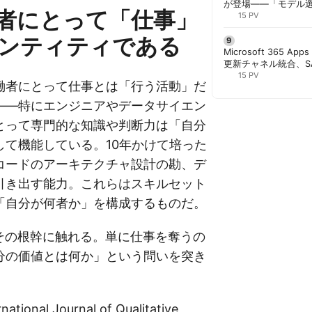
が登場——「モデル
者にとって「仕事」
と管理者が知るべき注
15 PV
ンティティである
Microsoft 365 App
更新チャネル統合、S
行 | 胡田昌彦
15 PV
働者にとって仕事とは「行う活動」だ
——特にエンジニアやデータサイエン
とって専門的な知識や判断力は「自分
して機能している。10年かけて培った
コードのアーキテクチャ設計の勘、デ
引き出す能力。これらはスキルセット
「自分が何者か」を構成するものだ。
はその根幹に触れる。単に仕事を奪うの
分の価値とは何か」という問いを突き
tional Journal of Qualitative