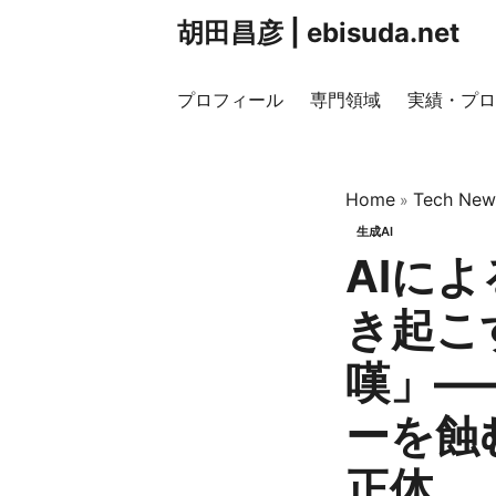
胡田昌彦 | ebisuda.net
プロフィール
専門領域
実績・プロ
Home
Tech New
»
生成AI
AIに
き起こ
嘆」—
ーを蝕
正体