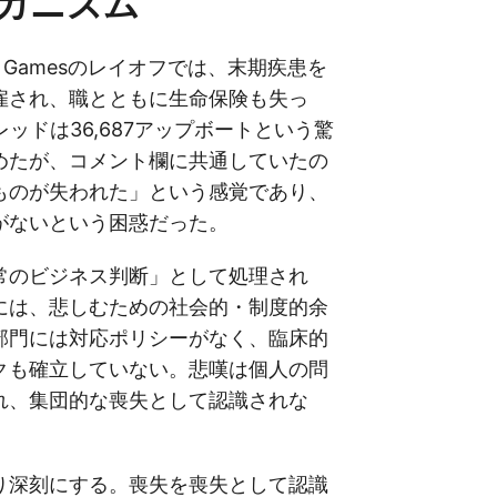
カニズム
ic Gamesのレイオフでは、末期疾患を
雇され、職とともに生命保険も失っ
スレッドは36,687アップボートという驚
めたが、コメント欄に共通していたの
ものが失われた」という感覚であり、
がないという困惑だった。
常のビジネス判断」として処理され
には、悲しむための社会的・制度的余
部門には対応ポリシーがなく、臨床的
クも確立していない。悲嘆は個人の問
れ、集団的な喪失として認識されな
り深刻にする。喪失を喪失として認識