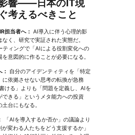
影響——日本のIT現
ぐ考えるべきこと
HR担当者へ：
AI導入に伴う心理的影
はなく、研究で実証された実態だ。
ミーティングで「AIによる役割変化への
場を意図的に作ることが必要になる。
へ：
自分のアイデンティティを「特定
」に依拠させない思考の転換が急務
nが書ける」よりも「問題を定義し、AIを
ができる」というメタ能力への投資
の土台にもなる。
：
「AIを導入するか否か」の議論より
役割が変わる人たちをどう支援するか」