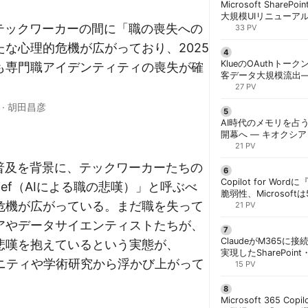
Microsoft ShareP
大規模UIリニューア
でテックワーカーの間に「職の喪失への
「Discover/Publis
33 PV
階展開 | 胡田昌彦
な心理的危機が広がっており、2025
KlueのOAuthトークン
も専門職アイデンティティの喪失が確
客データ大規模流出
「Icarus」が犯行声明
27 PV
·
胡田昌彦
AI時代のメモリを占う
開幕へ ― キオクシ
基調講演に集結 | 胡
21 PV
な普及を背景に、テックワーカーたちの
Copilot for W
 Grief（AIによる職の悲嘆）」と呼ぶべ
脆弱性、Microsof
危機が広がっている。まだ職を失って
対策できず | 胡田昌
21 PV
アやデータサイエンティストたちが、
ClaudeがM365に
悲嘆を抱えているという実態が、
実現したSharePoint・
ミュニティや学術研究から浮かび上がって
携、セキュリティと
15 PV
解く | 胡田昌彦
Microsoft 365 Copi