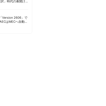
選択」時代の幕開け
意点 | 胡田昌彦
s「Version 2606」で
AECはMECへ自動移