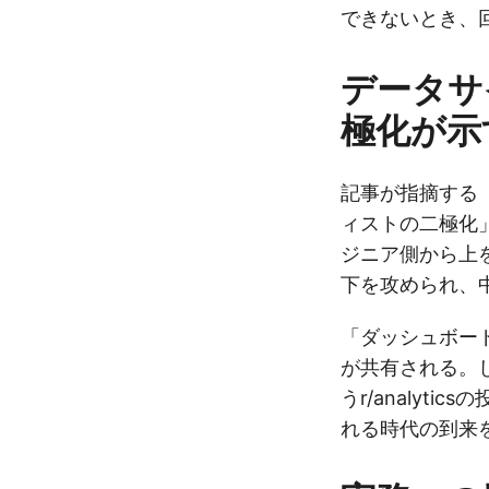
できないとき、
データサ
極化が示
記事が指摘する
ィストの二極化
ジニア側から上
下を攻められ、
「ダッシュボー
が共有される。
うr/analyt
れる時代の到来