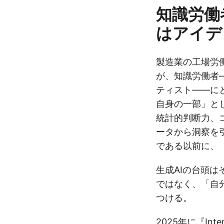
知識労働
はアイデ
製造業の工場労
が、知識労働者
ティスト——に
自身の一部」と
統計的判断力、
ータから洞察を
である以前に、
生成AIの台頭
ではなく、「自
つける。
2025年に『Interna