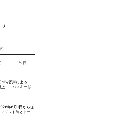
ージ
グ
月
昨日
ID、SMS/音声による
に廃止——パスキー移
彦
ot、2026年6月1日から従
クレジット制とトーク
ーショック」を回避