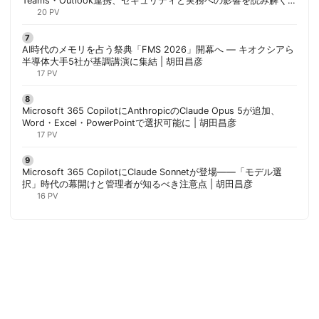
Teams・Outlook連携、セキュリティと実務への影響を読み解く |
胡田昌彦
20 PV
AI時代のメモリを占う祭典「FMS 2026」開幕へ ― キオクシアら
半導体大手5社が基調講演に集結 | 胡田昌彦
17 PV
Microsoft 365 CopilotにAnthropicのClaude Opus 5が追加、
Word・Excel・PowerPointで選択可能に | 胡田昌彦
17 PV
Microsoft 365 CopilotにClaude Sonnetが登場——「モデル選
択」時代の幕開けと管理者が知るべき注意点 | 胡田昌彦
16 PV