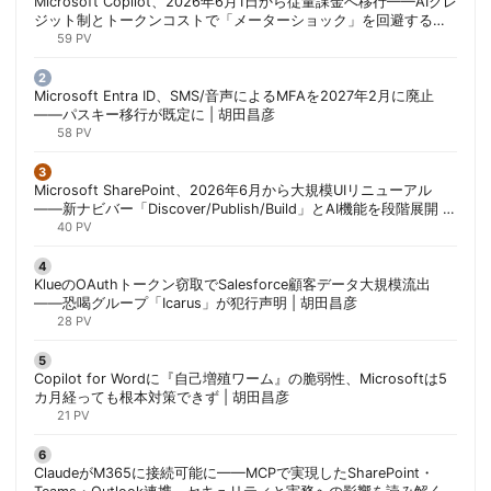
Microsoft Copilot、2026年6月1日から従量課金へ移行——AIクレ
ジット制とトークンコストで「メーターショック」を回避する方
法 | 胡田昌彦
59 PV
Microsoft Entra ID、SMS/音声によるMFAを2027年2月に廃止
——パスキー移行が既定に | 胡田昌彦
58 PV
Microsoft SharePoint、2026年6月から大規模UIリニューアル
——新ナビバー「Discover/Publish/Build」とAI機能を段階展開 |
胡田昌彦
40 PV
KlueのOAuthトークン窃取でSalesforce顧客データ大規模流出
——恐喝グループ「Icarus」が犯行声明 | 胡田昌彦
28 PV
Copilot for Wordに『自己増殖ワーム』の脆弱性、Microsoftは5
カ月経っても根本対策できず | 胡田昌彦
21 PV
ClaudeがM365に接続可能に——MCPで実現したSharePoint・