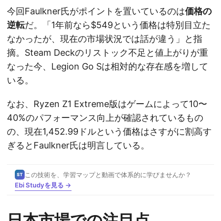
今回Faulkner氏がポイントを置いているのは
価格の
逆転
だ。「1年前なら$549という価格は特別目立た
なかったが、現在の市場状況では話が違う」と指
摘。Steam Deckのリストック不足と値上がりが重
なった今、Legion Go Sは相対的な存在感を増して
いる。
なお、Ryzen Z1 Extreme版はゲームによって10〜
40%のパフォーマンス向上が確認されているもの
の、現在1,452.99ドルという価格はさすがに割高す
ぎるとFaulkner氏は明言している。
この技術を、学習マップと動画で体系的に学びませんか？
ST
Ebi Studyを見る →
日本市場での注目点