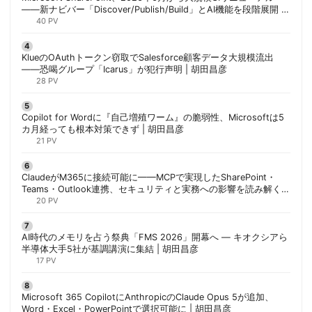
——新ナビバー「Discover/Publish/Build」とAI機能を段階展開 |
胡田昌彦
40 PV
KlueのOAuthトークン窃取でSalesforce顧客データ大規模流出
——恐喝グループ「Icarus」が犯行声明 | 胡田昌彦
28 PV
Copilot for Wordに『自己増殖ワーム』の脆弱性、Microsoftは5
カ月経っても根本対策できず | 胡田昌彦
21 PV
ClaudeがM365に接続可能に——MCPで実現したSharePoint・
Teams・Outlook連携、セキュリティと実務への影響を読み解く |
胡田昌彦
20 PV
AI時代のメモリを占う祭典「FMS 2026」開幕へ ― キオクシアら
半導体大手5社が基調講演に集結 | 胡田昌彦
17 PV
Microsoft 365 CopilotにAnthropicのClaude Opus 5が追加、
Word・Excel・PowerPointで選択可能に | 胡田昌彦