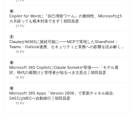
21 PV
Copilot for Wordに『自己増殖ワーム』の脆弱性、Microsoftは5
カ月経っても根本対策できず | 胡田昌彦
21 PV
ClaudeがM365に接続可能に——MCPで実現したSharePoint・
Teams・Outlook連携、セキュリティと実務への影響を読み解く |
胡田昌彦
15 PV
Microsoft 365 CopilotにClaude Sonnetが登場——「モデル選
択」時代の幕開けと管理者が知るべき注意点 | 胡田昌彦
15 PV
Microsoft 365 Apps「Version 2606」で更新チャネル統合、
SAECはMECへ自動移行 | 胡田昌彦
15 PV