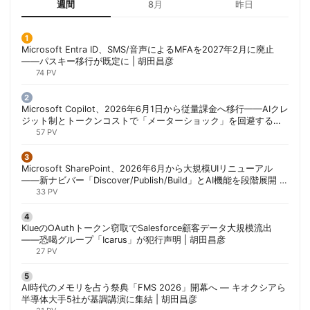
週間
8月
昨日
Microsoft Entra ID、SMS/音声によるMFAを2027年2月に廃止
——パスキー移行が既定に | 胡田昌彦
74 PV
Microsoft Copilot、2026年6月1日から従量課金へ移行——AIクレ
ジット制とトークンコストで「メーターショック」を回避する方
法 | 胡田昌彦
57 PV
Microsoft SharePoint、2026年6月から大規模UIリニューアル
——新ナビバー「Discover/Publish/Build」とAI機能を段階展開 |
胡田昌彦
33 PV
KlueのOAuthトークン窃取でSalesforce顧客データ大規模流出
——恐喝グループ「Icarus」が犯行声明 | 胡田昌彦
27 PV
AI時代のメモリを占う祭典「FMS 2026」開幕へ ― キオクシアら
半導体大手5社が基調講演に集結 | 胡田昌彦