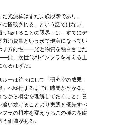
った光演算はまだ実験段階であり、
ップに搭載される」という話ではない。
頼り続けることの限界」は、すでにデ
電力消費量という形で現実になってい
示す方向性——光と物質を融合させた
——は、次世代AIインフラを考える上
になるはずだ。
スルーは往々にして「研究室の成果」
識」へ移行するまでに時間がかかる。
うちから概念を理解しておくことに意
を追い続けることより実践を優先すべ
ンフラの根本を変えうるこの種の基礎
追う価値がある。