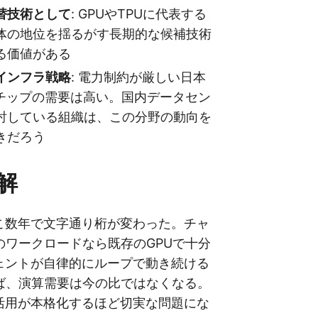
代替技術として
: GPUやTPUに代表する
体の地位を揺るがす長期的な候補技術
る価値がある
Iインフラ戦略
: 電力制約が厳しい日本
Iチップの需要は高い。国内データセン
討している組織は、この分野の動向を
きだろう
解
ここ数年で文字通り桁が変わった。チャ
のワークロードなら既存のGPUで十分
ジェントが自律的にループで動き続ける
ば、演算需要は今の比ではなくなる。
I活用が本格化するほど切実な問題にな