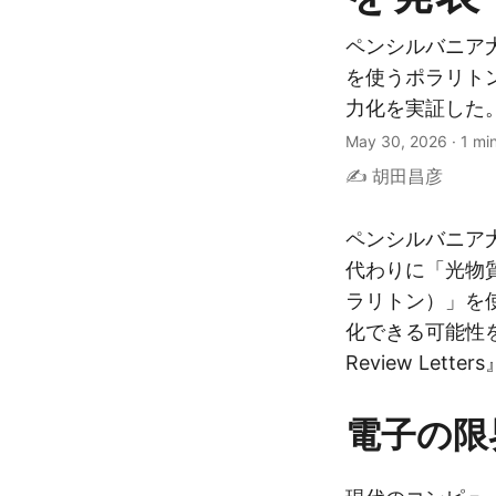
ペンシルバニア
を使うポラリト
力化を実証した
May 30, 2026
·
1 mi
✍️ 胡田昌彦
ペンシルバニア大
代わりに「光物
ラリトン）」を
化できる可能性を
Review Lett
電子の限