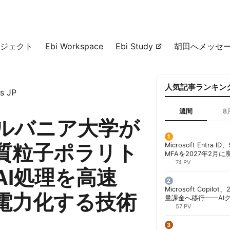
ジェクト
Ebi Workspace
Ebi Study
胡田へメッセ
人気記事ランキン
s JP
週間
8
ルバニア大学が
質粒子ポラリト
Microsoft Entra 
MFAを2027年2月
行が既定に | 胡田昌
74 PV
AI処理を高速
Microsoft Copil
電力化する技術
量課金へ移行——AI
ンコストで「メータ
57 PV
する方法 | 胡田昌彦