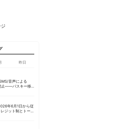
ージ
グ
月
昨日
ID、SMS/音声による
に廃止——パスキー移
彦
ot、2026年6月1日から従
クレジット制とトーク
ーショック」を回避