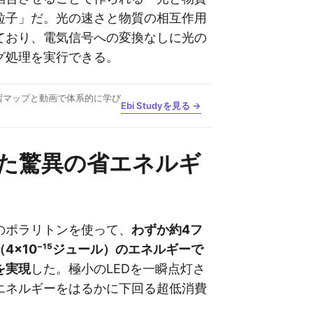
粒子」だ。光の速さと物質の相互作用
ており、電気信号への変換なしに光の
グ処理を実行できる。
習マップと動画で体系的に学び
Ebi Studyを見る →
た驚異の省エネルギ
のポラリトンを使って、
わずか約4フ
4×10⁻¹⁵ジュール）のエネルギーで
を実現
した。極小のLEDを一瞬点灯さ
エネルギーをはるかに下回る超低消費