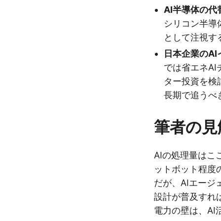
AI半導体の
シリコン半導
として注視す
日本企業のA
では省エネA
ター投資を検
長期で追うべ
筆者の見
AIの処理量は
ットボット程度
だが、AIエー
設計が普及すれ
電力の壁は、A