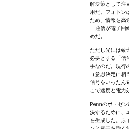
解決策として注
用だ。フォトン
ため、情報を高
ー通信が電子回
めだ。
ただし光には致
必要とする「信
手なのだ。現行
（意思決定に相
信号をいったん
こで速度と電力
Pennのボ・ゼ
決するために、
を生成した。原
ンと電子を強く