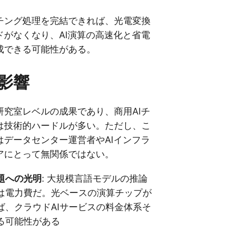
チング処理を完結できれば、光電変換
ドがなくなり、AI演算の高速化と省電
成できる可能性がある。
影響
研究室レベルの成果であり、商用AIチ
は技術的ハードルが多い。ただし、こ
はデータセンター運営者やAIインフラ
アにとって無関係ではない。
題への光明
: 大規模言語モデルの推論
は電力費だ。光ベースの演算チップが
ば、クラウドAIサービスの料金体系そ
る可能性がある