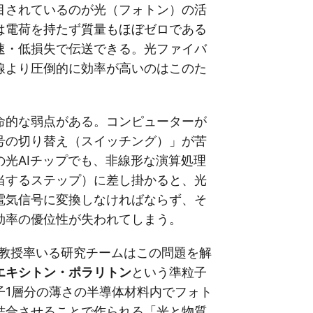
目されているのが光（フォトン）の活
は電荷を持たず質量もほぼゼロである
速・低損失で伝送できる。光ファイバ
線より圧倒的に効率が高いのはこのた
命的な弱点がある。コンピューターが
号の切り替え（スイッチング）」が苦
の光AIチップでも、非線形な演算処理
当するステップ）に差し掛かると、光
電気信号に変換しなければならず、そ
効率の優位性が失われてしまう。
ン教授率いる研究チームはこの問題を解
エキシトン・ポラリトン
という準粒子
子1層分の薄さの半導体材料内でフォト
結合させることで作られる「光と物質