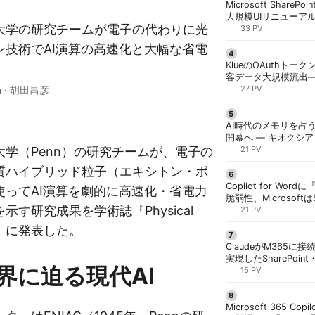
Microsoft ShareP
大規模UIリニューア
大学の研究チームが電子の代わりに光
「Discover/Publis
33 PV
階展開 | 胡田昌彦
ン技術でAI演算の高速化と大幅な省電
KlueのOAuthトークン
。
客データ大規模流出
n
·
胡田昌彦
「Icarus」が犯行声明
27 PV
AI時代のメモリを占う
開幕へ ― キオクシ
学（Penn）の研究チームが、電子の
基調講演に集結 | 胡
21 PV
質ハイブリッド粒子（エキシトン・ポ
Copilot for W
使ってAI演算を劇的に高速化・省電力
脆弱性、Microsof
示す研究成果を学術誌『Physical
対策できず | 胡田昌
21 PV
ers』に発表した。
ClaudeがM365に
実現したSharePoint・
界に迫る現代AI
携、セキュリティと
15 PV
解く | 胡田昌彦
Microsoft 365 Copi