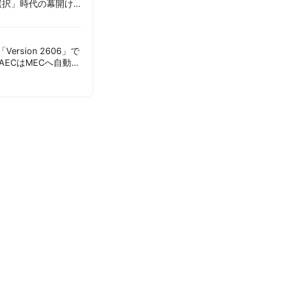
選択」時代の幕開け
意点 | 胡田昌彦
s「Version 2606」で
AECはMECへ自動移