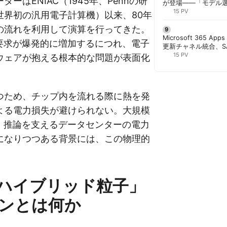
ーはENIAC（1945年、Pennの研
が登場——「モデル
と管理者が知るべき注
15 PV
世界初の汎用電子計算機）以来、80年
の流れを利用して演算を行ってきた。
Microsoft 365 App
理要求が爆発的に増加するにつれ、電子
更新チャネル統合、S
行 | 胡田昌彦
15 PV
ウェアが抱える根本的な問題が表面化
つため、チップ内を流れる際に熱を発
よる電力損失が避けられない。大規模
習・推論を支えるデータセンターの電力
になりつつある背景には、この物理的
ハイブリッド粒子」
ンとは何か