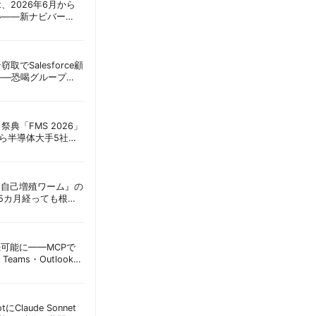
oint、2026年6月から
ル——新ナビバー
h/Build」とAI機能を段
窃取でSalesforce顧
——恐喝グループ
 | 胡田昌彦
祭典「FMS 2026」
アら半導体大手5社が
田昌彦
ordに『自己増殖ワーム』の
tは5カ月経っても根本
彦
接続可能に——MCPで
Teams・Outlook連
実務への影響を読み
lotにClaude Sonnet